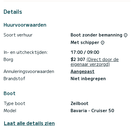
omgeving van Sukošan
Details
Deze Cruiser 50 is uitgerust met 3 toiletten met een
douche.
Huurvoorwaarden
Deze boot is uitgerust met een Furling grootzeil en een
Furling genua. Het beschikt over de volgende uitrusting:
Soort verhuur
Boot zonder bemanning
Automatische piloot, Luidsprekers.
Met schipper
Voor informatieaanvragen of reserveringen, klikt u op de
knop « Vraag een offerte aan », een SamBoat-expert stuurt
In- en uitchecktijden:
17:00 / 09:00
Borg
$2 307
(Direct door de
eigenaar verzorgd)
Annuleringsvoorwaarden
Aangepast
Brandstof
Niet inbegrepen
Boot
Type boot
Zeilboot
Model
Bavaria - Cruiser 50
Laat alle details zien