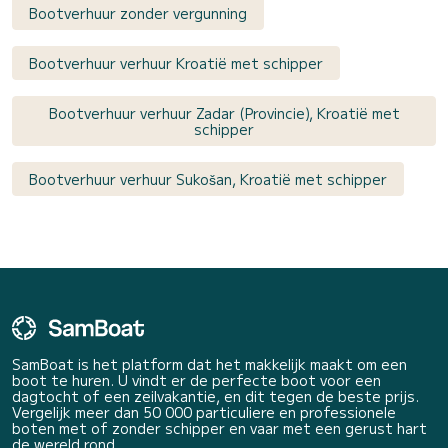
Bootverhuur zonder vergunning
Bootverhuur verhuur Kroatië met schipper
Bootverhuur verhuur Zadar (Provincie), Kroatië met
schipper
Bootverhuur verhuur Sukošan, Kroatië met schipper
SamBoat is het platform dat het makkelijk maakt om een
boot te huren. U vindt er de perfecte boot voor een
dagtocht of een zeilvakantie, en dit tegen de beste prijs.
Vergelijk meer dan 50 000 particuliere en professionele
boten met of zonder schipper en vaar met een gerust hart
de wereld rond.