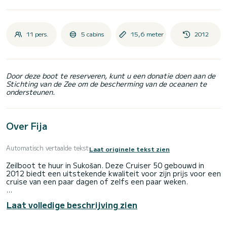
11 pers.
5 cabins
15,6 meter
2012
Door deze boot te reserveren, kunt u een donatie doen aan de
Stichting van de Zee om de bescherming van de oceanen te
ondersteunen.
Over Fija
Automatisch vertaalde tekst
Laat originele tekst zien
Zeilboot te huur in Sukošan. Deze Cruiser 50 gebouwd in
2012 biedt een uitstekende kwaliteit voor zijn prijs voor een
cruise van een paar dagen of zelfs een paar weken.
De boot heeft 5 volledig uitgeruste hut(ten) en een
Laat volledige beschrijving zien
capaciteit van 11 personen. Met een totale lengte van 16
meter, zal het uw beste bondgenoot zijn om een
uitzonderlijke vakantie op het water door te brengen in de