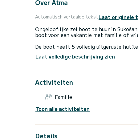
Over Atma
Laat originele 
Automatisch vertaalde tekst
Ongelooflijke zeilboot te huur in Sukošan
boot voor een vakantie met familie of vr
De boot heeft 5 volledig uitgeruste hut(t
totale lengte van 15 meter is het uw bes
Laat volledige beschrijving zien
het water door te brengen in de omgeving
Voor uw comfort heeft Atma 3 toiletten 
Activiteiten
Deze boot is uitgerust met een Furling gr
volgende uitrusting: Automatische piloot, 
Familie
Voor informatieaanvragen of reserveringen
Toon alle activiteiten
Details