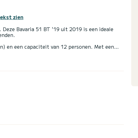
tekst zien
. Deze Bavaria 51 BT '19 uit 2019 is een ideale
ienden.
en) en een capaciteit van 12 personen. Met een
te bondgenoot om een uitzonderlijke vakantie op
 van Sukošan
met een douche
ootzeil en een Furling genua. Het beschikt over de
TV, Wifi en internet.
 klikt u op de knop « Vraag een offerte aan », een