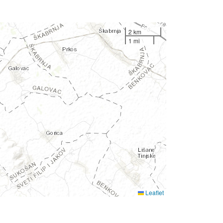
2 km
1 mi
Leaflet