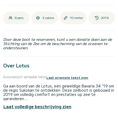
8 pers.
3 cabins
10 meter
2019
Door deze boot te reserveren, kunt u een donatie doen aan de
Stichting van de Zee om de bescherming van de oceanen te
ondersteunen.
Over Lotus
Automatisch vertaalde tekst
Laat originele tekst zien
Ga aan boord van de Lotus, een geweldige Bavaria 34 '19 om
de regio Sukošan te ontdekken. Deze zeilboot is gebouwd in
2019 om volledig comfort en prestaties op zee te
garanderen.
Laat volledige beschrijving zien
De boot heeft 3 volledig uitgeruste hut(ten) en een
capaciteit van 8 personen. Met een totale lengte van 10
meter is het uw beste bondgenoot om een uitzonderlijke