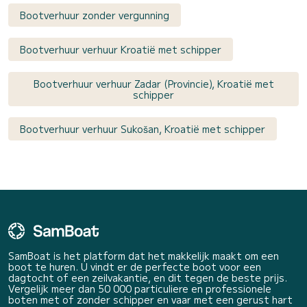
Bootverhuur zonder vergunning
Bootverhuur verhuur Kroatië met schipper
Bootverhuur verhuur Zadar (Provincie), Kroatië met
schipper
Bootverhuur verhuur Sukošan, Kroatië met schipper
SamBoat is het platform dat het makkelijk maakt om een
boot te huren. U vindt er de perfecte boot voor een
dagtocht of een zeilvakantie, en dit tegen de beste prijs.
Vergelijk meer dan 50 000 particuliere en professionele
boten met of zonder schipper en vaar met een gerust hart