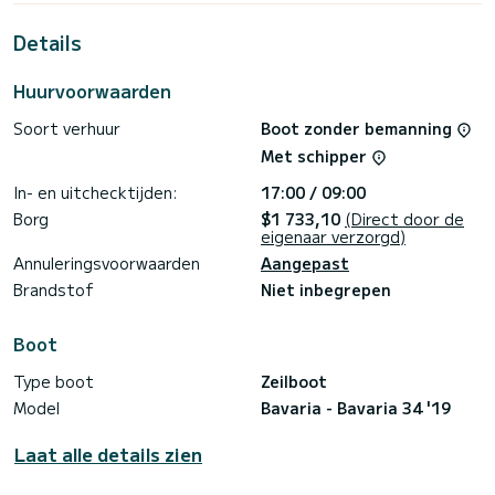
vakantie op het water door te brengen in de omgeving van
Sukošan
Details
Voor uw comfort heeft Lotus 1 toilet met een douche
Huurvoorwaarden
Deze boot is uitgerust met een Furling grootzeil en een
Furling genua. Het beschikt over de volgende uitrusting:
Soort verhuur
Boot zonder bemanning
Automatische piloot, Wifi en internet, Dekdouche.
Met schipper
Wij nodigen u uit om rechtstreeks via het platform een
offerte aan te vragen, wij zullen u dan onze beste
In- en uitchecktijden:
17:00 / 09:00
Borg
$1 733,10
(Direct door de
eigenaar verzorgd)
Annuleringsvoorwaarden
Aangepast
Brandstof
Niet inbegrepen
Boot
Type boot
Zeilboot
Model
Bavaria - Bavaria 34 '19
Laat alle details zien