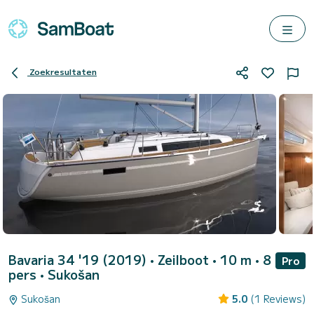
Zoekresultaten
Bavaria 34 '19 (2019)
• Zeilboot • 10 m • 8
Pro
pers •
Sukošan
Sukošan
5.0
(1 Reviews)