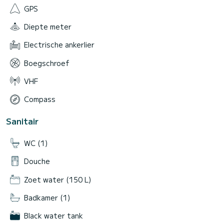
GPS
Diepte meter
Electrische ankerlier
Boegschroef
VHF
Compass
Sanitair
WC (1)
Douche
Zoet water (150 L)
Badkamer (1)
Black water tank