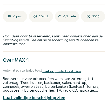
6 pers.
264 pk
9,2 meter
2019
Door deze boot te reserveren, kunt u een donatie doen aan de
Stichting van de Zee om de bescherming van de oceanen te
ondersteunen.
Over MAX 1
Automatisch vertaalde tekst
Laat originele tekst zien
Bootverhuur voor minimaal één week van zaterdag tot
zaterdag. Twee hutten, badkamer, salon, hardtop,
zonnedek, zwemplateau, buitenkeuken (koelkast, fornuis,
gootsteen), buitendouche, lier, TV, radio CD, navigatie,
radiozender, volledige uitrusting (navigatiekaarten,
Laat volledige beschrijving zien
reddingsvesten, enz.)..) Volvo Penta D4 260PK motor,
verbruik 23-25L/u, snelheid tot 30 knopen,
brandstofcapaciteit 400l diesel, watertank 15l.