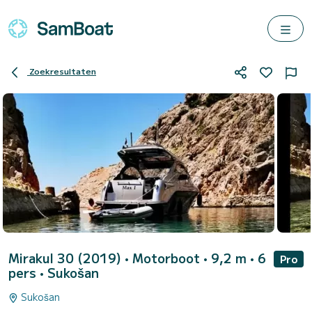
Zoekresultaten
Mirakul 30 (2019)
• Motorboot • 9,2 m • 6
Pro
pers •
Sukošan
Sukošan