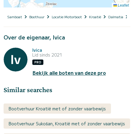
Leaflet
Samboat
Boothuur
Locatie Motorboot
Kroatië
Dalmatia
Za
Over de eigenaar, Ivica
Ivica
Lid sinds 2021
PRO
Bekijk alle boten van deze pro
Similar searches
Bootverhuur Kroatië met of zonder vaarbewijs
Bootverhuur Sukošan, Kroatië met of zonder vaarbewijs