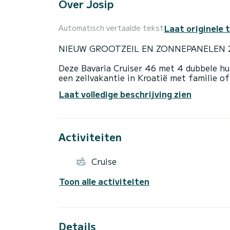
Over Josip
Laat originele 
Automatisch vertaalde tekst
NIEUW GROOTZEIL EN ZONNEPANELEN 
Deze Bavaria Cruiser 46 met 4 dubbele hu
een zeilvakantie in Kroatië met familie 
personen in. Het heeft een volledig uitge
Laat volledige beschrijving zien
salon en drie toiletten met douche.
Het rolgrootzeil is er om de wind te vang
de Adriatische Zee. Er is ook een ruime k
Activiteiten
genieten van de frisse lucht, zon en zee.
Navigatieapparatuur zoals GPS-kaartplott
Cruise
zijn er om u veilig te brengen waar u maar
Toon alle activiteiten
De basis van de boot ligt in de ACI-jachth
Details