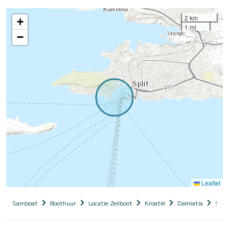
2 km
+
1 mi
−
Leaflet
Samboat
Boothuur
Locatie Zeilboot
Kroatië
Dalmatia
Split