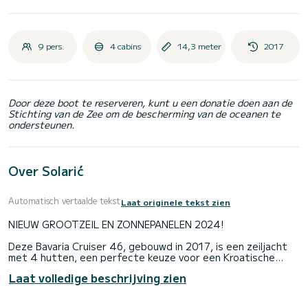
9 pers.
4 cabins
14,3 meter
2017
Door deze boot te reserveren, kunt u een donatie doen aan de
Stichting van de Zee om de bescherming van de oceanen te
ondersteunen.
Over Solarić
Automatisch vertaalde tekst
Laat originele tekst zien
NIEUW GROOTZEIL EN ZONNEPANELEN 2024!
Deze Bavaria Cruiser 46, gebouwd in 2017, is een zeiljacht
met 4 hutten, een perfecte keuze voor een Kroatische
eilandbootvakantie met familie of vrienden. Het biedt
Laat volledige beschrijving zien
comfortabel plaats aan maximaal 9 personen. Het heeft een
volledig uitgeruste keuken die is verbonden met de
comfortabele salon en drie toiletten met douche.