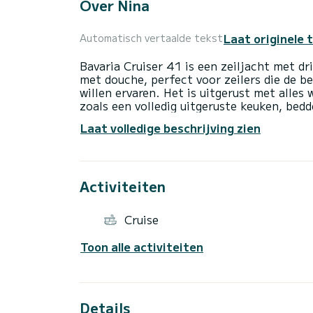
Over Nina
Laat originele 
Automatisch vertaalde tekst
Bavaria Cruiser 41 is een zeiljacht met 
met douche, perfect voor zeilers die de b
willen ervaren. Het is uitgerust met alles 
zoals een volledig uitgeruste keuken, bed
onbeperkte Wi-Fi-internetverbinding.
Laat volledige beschrijving zien
Het omvat elektronische instrumenten (die
en in de cockpit, automatische piloot en
eenvoudig mogelijk is.
Activiteiten
De boot ligt in ACI Marina Split, een idea
Cruise
Toon alle activiteiten
Details