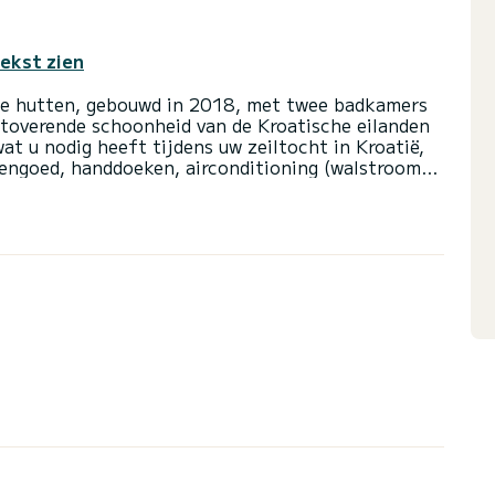
tekst zien
drie hutten, gebouwd in 2018, met twee badkamers
etoverende schoonheid van de Kroatische eilanden
wat u nodig heeft tijdens uw zeiltocht in Kroatië,
dengoed, handdoeken, airconditioning (walstroom),
pte, snelheid, log), GPS-kaartplotter in de salon
 een boegschroef, waardoor navigeren op zee zo
al startpunt voor het verkennen van de Adriatische