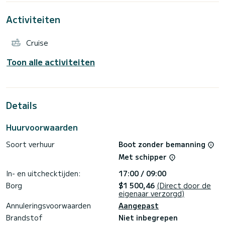
automatische piloot en een boegschroef. Op het dek is er
een zonnescherm, kuiptafel en dekdouche.
Activiteiten
Er is ook een USB-, BT-, AUX-aansluiting en onbeperkte wifi
en een geluidssysteem, perfect om naar uw favoriete
Cruise
Toon alle activiteiten
Details
Huurvoorwaarden
Soort verhuur
Boot zonder bemanning
Met schipper
In- en uitchecktijden:
17:00 / 09:00
Borg
$1 500,46
(Direct door de
eigenaar verzorgd)
Annuleringsvoorwaarden
Aangepast
Brandstof
Niet inbegrepen