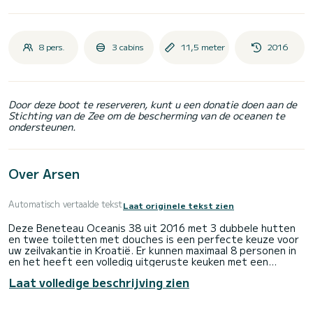
8 pers.
3 cabins
11,5 meter
2016
Door deze boot te reserveren, kunt u een donatie doen aan de
Stichting van de Zee om de bescherming van de oceanen te
ondersteunen.
Over Arsen
Automatisch vertaalde tekst
Laat originele tekst zien
Deze Beneteau Oceanis 38 uit 2016 met 3 dubbele hutten
en twee toiletten met douches is een perfecte keuze voor
uw zeilvakantie in Kroatië. Er kunnen maximaal 8 personen in
en het heeft een volledig uitgeruste keuken met een
gasfornuis, oven en een comfortabele salon.
Laat volledige beschrijving zien
Zeilen over de Adriatische Zee was nog nooit zo gemakkelijk
met het grootzeil, GPS-kaartplotter in de kuip,