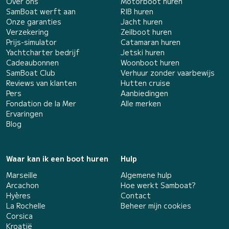
Over ons
Motorboot huren
SamBoat werft aan
RIB huren
Onze garanties
Jacht huren
Verzekering
Zeilboot huren
Prijs-simulator
Catamaran huren
Yachtcharter bedrijf
Jetski huren
Cadeaubonnen
Woonboot huren
SamBoat Club
Verhuur zonder vaarbewijs
Reviews van klanten
Hutten cruise
Pers
Aanbiedingen
Fondation de la Mer
Alle merken
Ervaringen
Blog
Waar kan ik een boot huren
Hulp
Marseille
Algemene hulp
Arcachon
Hoe werkt Samboat?
Hyères
Contact
La Rochelle
Beheer mijn cookies
Corsica
Kroatië