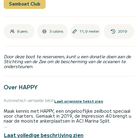
Samboat Club
8 pers.
3 cabins
11,9 meter
2019
Door deze boot te reserveren, kunt u een donatie doen aan de
Stichting van de Zee om de bescherming van de oceanen te
ondersteunen.
Over HAPPY
Automatisch vertaalde tekst
Laat originele tekst zien
Maak kennis met HAPPY, een ongelooflijke zeilboot speciaal
voor charters. Gemaakt in 2019, de Impression 40 brengt u
naar de mooiste ankerplaatsen in ACI Marina Split.
De boot heeft 3 volledig uitgeruste hut(ten) en een
Laat volledige beschrijving zien
capaciteit van 8 personen. Met een totale lengte van 12