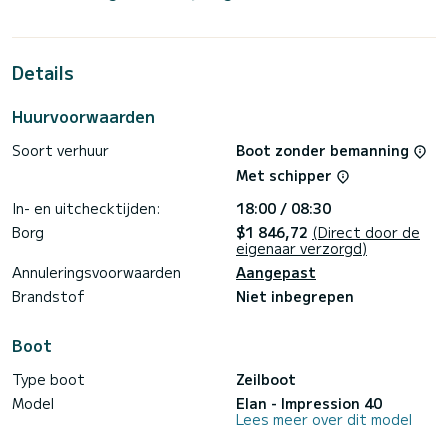
meter is het uw beste bondgenoot om een uitzonderlijke
vakantie op het water door te brengen in de omgeving van
ACI Marina Split
Details
Voor uw comfort heeft HAPPY 2 toiletten met een douche
Deze boot is uitgerust met een Full batten mainsail en een
Huurvoorwaarden
Furling genua. Het heeft de volgende apparatuur:
Automatische piloot, Boegschroef, Luidsprekers, USB-
Soort verhuur
Boot zonder bemanning
stekker, Dekdouche, A/C, Zwemplatform.
Met schipper
Boekingsaanvragen en offertes worden rechtstreeks door
SamBoat afgehandeld. U krijgt de beste prijzen via het
In- en uitchecktijden:
18:00 / 08:30
Borg
$1 846,72
(Direct door de
eigenaar verzorgd)
Annuleringsvoorwaarden
Aangepast
Brandstof
Niet inbegrepen
Boot
Type boot
Zeilboot
Model
Elan - Impression 40
Lees meer over dit model