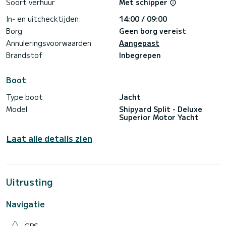
Soort verhuur
Met schipper
Geniet van 7 nachten aan boord van het luxe jacht en verken
de prachtige Adriatische kustlijn. Zwem in afgelegen baaien,
In- en uitchecktijden:
14:00 / 09:00
verken de oude stad Split en dompel uzelf onder in de lokale
geschiedenis in Dubrovnik.
Borg
Geen borg vereist
Met dit alles bij elkaar zal een cruise op MS Yolo voor u zulke
Annuleringsvoorwaarden
Aangepast
Brandstof
Inbegrepen
Boot
Type boot
Jacht
Model
Shipyard Split - Deluxe
Superior Motor Yacht
Laat alle details zien
Uitrusting
Navigatie