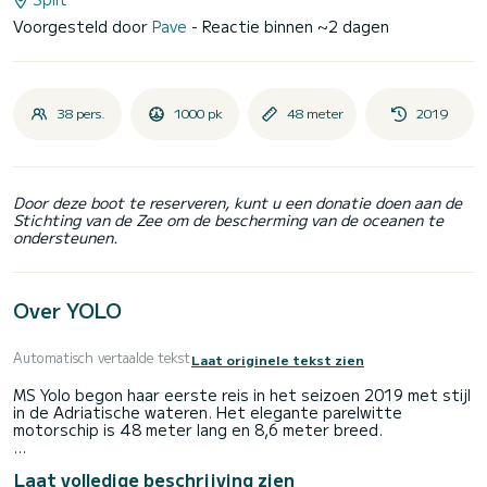
Voorgesteld door
Pave
- Reactie binnen ~2 dagen
38 pers.
1000 pk
48 meter
2019
Door deze boot te reserveren, kunt u een donatie doen aan de
Stichting van de Zee om de bescherming van de oceanen te
ondersteunen.
Over YOLO
Automatisch vertaalde tekst
Laat originele tekst zien
MS Yolo begon haar eerste reis in het seizoen 2019 met stijl
in de Adriatische wateren. Het elegante parelwitte
motorschip is 48 meter lang en 8,6 meter breed.
Het kleine cruiseschip Yolo biedt passagiers de mogelijkheid
Laat volledige beschrijving zien
om de schoonheid van de Kroatische kust te zien in een