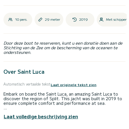
10 pers.
29 meter
2019
Met schipper
Door deze boot te reserveren, kunt u een donatie doen aan de
Stichting van de Zee om de bescherming van de oceanen te
ondersteunen.
Over Saint Luca
Automatisch vertaalde tekst
Laat originele tekst zien
Embark on board the Saint Luca, an amazing Saint Luca to
discover the region of Split. This jacht was built in 2019 to
ensure complete comfort and performance at sea.
The boat has 5 cabins with all comfort and a capacity of 10
Laat volledige beschrijving zien
people. With an overall length of 29 meters, it will be your
best ally to spend an exceptional vacation on the water in
the surroundings of Split