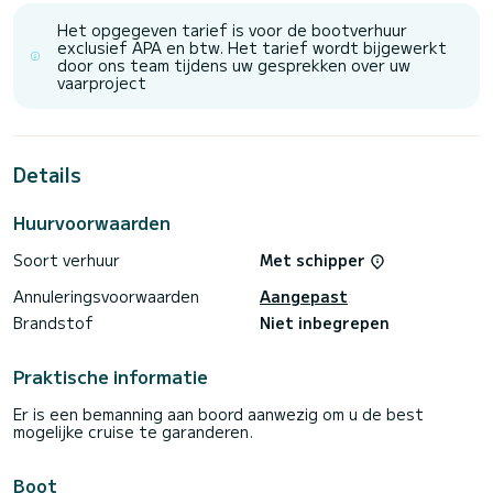
Dit Saint Luca is uitgerust met5 toilets met douche.
Het opgegeven tarief is voor de bootverhuur
exclusief APA en btw. Het tarief wordt bijgewerkt
Het heeft de volgende uitrusting: TV, Buitenluidsprekers,
door ons team tijdens uw gesprekken over uw
Wifi en internet, Buitendouche, Watermaker, Barbecue, A/C.
vaarproject
U kunt uw reserveringsaanvraag naar ons sturen op
Details
Huurvoorwaarden
Soort verhuur
Met schipper
Annuleringsvoorwaarden
Aangepast
Brandstof
Niet inbegrepen
Praktische informatie
Er is een bemanning aan boord aanwezig om u de best
mogelijke cruise te garanderen.
Boot