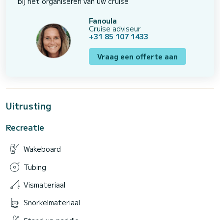
bij het organiseren van uw cruise
Fanoula
Cruise adviseur
+31 85 107 1433
Vraag een offerte aan
Uitrusting
Recreatie
Wakeboard
Tubing
Vismateriaal
Snorkelmateriaal