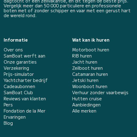
dagtocht of een zeilvakantie, en dit tegen de beste prijs.
Vergelijk meer dan 50 000 particuliere en professionele
boten met of zonder schipper en vaar met een gerust hart
de wereld rond.
Informatie
Wat kan ik huren
Over ons
Motorboot huren
SamBoat werft aan
RIB huren
Onze garanties
Jacht huren
Verzekering
Zeilboot huren
Prijs-simulator
Catamaran huren
Yachtcharter bedrijf
Jetski huren
Cadeaubonnen
Woonboot huren
SamBoat Club
Verhuur zonder vaarbewijs
Reviews van klanten
Hutten cruise
Pers
Aanbiedingen
Fondation de la Mer
Alle merken
Ervaringen
Blog