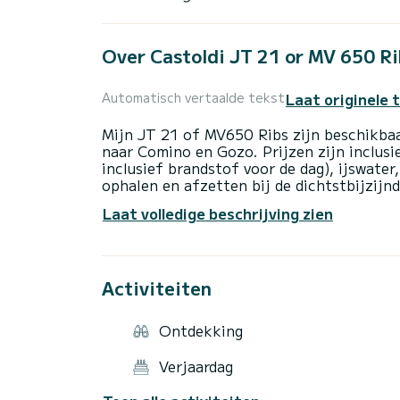
Over Castoldi JT 21 or MV 650 Ri
Laat originele 
Automatisch vertaalde tekst
Mijn JT 21 of MV650 Ribs zijn beschikbaa
naar Comino en Gozo. Prijzen zijn inclusie
inclusief brandstof voor de dag), ijswater
ophalen en afzetten bij de dichtstbijzijnd
Een ervaren schipper is uw kapitein voor 
Laat volledige beschrijving zien
een werkelijk unieke ervaring hebben tijd
Activiteiten
Ontdekking
Verjaardag