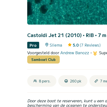
Castoldi Jet 21 (2010)
• RIB • 7 m
Sliema
5.0
(7 Reviews)
Pro
Voorgesteld door
Andrew Banozz
-
Sup
Samboat Club
8 pers.
260 pk
7 m
Door deze boot te reserveren, kunt u een 
bescherming van de oceanen te ondersteu