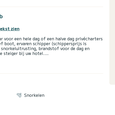
b
tekst zien
r voor een hele dag of een halve dag privécharters
f boot, ervaren schipper (schippersprijs is
, snorkeluitrusting, brandstof voor de dag en
e steiger bij uw hotel.
de dag. Wij kennen de geheimen van Malta en u zult
ens het cruisen op mijn boot.
Snorkelen