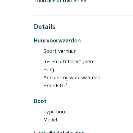
Toon alle activiteiten
Details
Huurvoorwaarden
Soort verhuur
In- en uitchecktijden:
Borg
Annuleringsvoorwaarden
Brandstof
Boot
Type boot
Model
Laat alle details zien