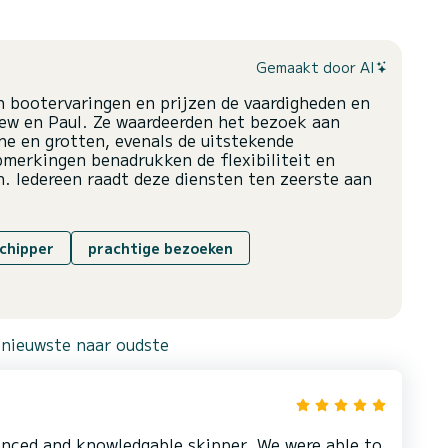
Gemaakt door AI
 bootervaringen en prijzen de vaardigheden en
rew en Paul. Ze waardeerden het bezoek aan
ne en grotten, evenals de uitstekende
pmerkingen benadrukken de flexibiliteit en
. Iedereen raadt deze diensten ten zeerste aan
schipper
prachtige bezoeken
 nieuwste naar oudste
enced and knowledgable skipper. We were able to