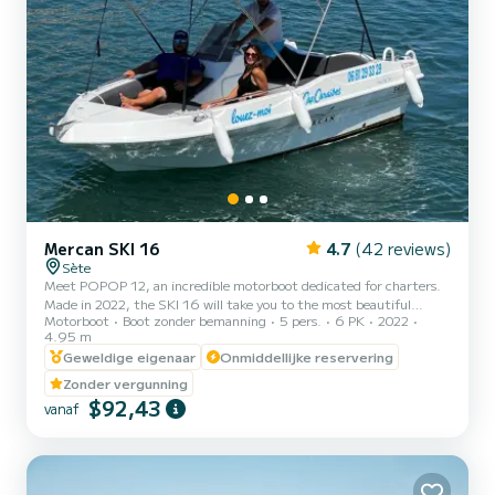
Mercan SKI 16
4.7
(42 reviews)
Sète
Meet POPOP 12, an incredible motorboot dedicated for charters.
Made in 2022, the SKI 16 will take you to the most beautiful
Motorboot
Boot zonder bemanning
5 pers.
6 PK
2022
anchorages in . You are guaranteed to spend an exceptional day or
4.95 m
week on this 5 meter boat. The capacity of this boat is passengers.
Geweldige eigenaar
Onmiddellijke reservering
Wij nodigen u uit om rechtstreeks een aanvraag bij ons te doen via
het platform.
Zonder vergunning
$92,43
vanaf