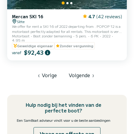
Mercan SKI 16
4.7
(42 reviews)
Sète
We offer for rent a SKI 16 of 2022 departing from . POPOP 12 is a
motorboot perfectly adapted for all rentals. This motorboot is very
Motorboot
Boot zonder bemanning
5 pers.
6 PK
2022
pleasant to handle for a week cruise or more. You are guaranteed to
4.95 m
spend an exceptional day or week on this 5 meter boat. The
Geweldige eigenaar
Zonder vergunning
capacity of this boat is passengers. U kunt uw reserveringsaanvraag
$92,43
naar ons sturen op SamBoat!
vanaf
‹
Vorige
Volgende
›
Hulp nodig bij het vinden van de
perfecte boot?
Een SamBoat adviseur vindt voor u de beste aanbiedingen
Vraag een offerte aan