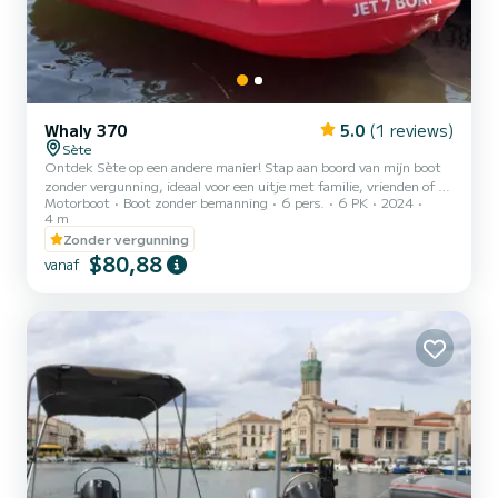
Whaly 370
5.0
(1 reviews)
Sète
Ontdek Sète op een andere manier! Stap aan boord van mijn boot
zonder vergunning, ideaal voor een uitje met familie, vrienden of als
Motorboot
Boot zonder bemanning
6 pers.
6 PK
2024
stel. Gemakkelijk te besturen, stabiel en veilig, perfect voor een
4 m
eerste ervaring op zee. Na een korte introductie, vertrek
Zonder vergunning
zelfstandig om de schatten van Sète en het Thau-bekken te
$80,88
ontdekken. Op het programma: - Een wandeling langs de grachten
vanaf
van Sète - Varen op het Thau-bekken - Zwemmen in kristalhelder
water - Ontdekking van typische landschappen - Een ont...