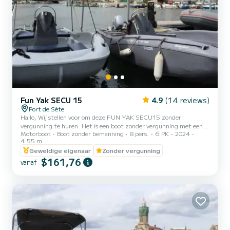
Fun Yak SECU 15
4.9
(14 reviews)
Port de Sète
Hallo, Wij stellen voor om deze FUN YAK SECU15 zonder
vergunning te huren. Het is een boot zonder vergunning met een 6
Motorboot
Boot zonder bemanning
8 pers.
6 PK
2024
pk thermische motor. Het is goedgekeurd voor maximaal 8
4.55 m
personen. Het is ideaal om een aangenaam moment door te
Geweldige eigenaar
Zonder vergunning
brengen met familie of vrienden. Aarzel niet om contact met mij
$161,76
op te nemen via de SAMBOAT-messaging om te communiceren en
vanaf
uw uitje zo goed mogelijk voor te bereiden! Fijne dag en tot
binnenkort op onze watersportbasis! Vermeld uw 6-uursperiode
voor dagverh...