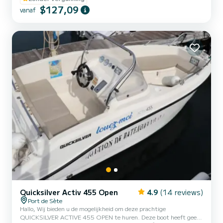
$127,09
vanaf
Quicksilver Activ 455 Open
4.9
(14 reviews)
Port de Sète
Hallo, Wij bieden u de mogelijkheid om deze prachtige
QUICKSILVER ACTIVE 455 OPEN te huren. Deze boot heeft geen