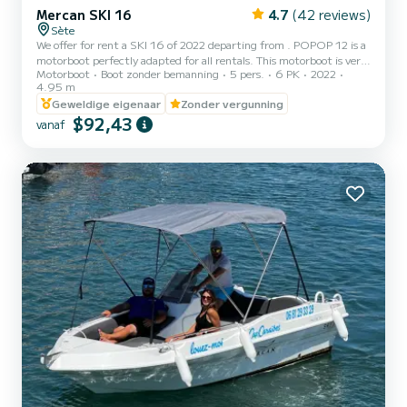
Mercan SKI 16
4.7
(42 reviews)
Sète
We offer for rent a SKI 16 of 2022 departing from . POPOP 12 is a
motorboot perfectly adapted for all rentals. This motorboot is very
Motorboot
Boot zonder bemanning
5 pers.
6 PK
2022
pleasant to handle for a week cruise or more. You are guaranteed to
4.95 m
spend an exceptional day or week on this 5 meter boat. The
Geweldige eigenaar
Zonder vergunning
capacity of this boat is passengers. U kunt uw reserveringsaanvraag
$92,43
naar ons sturen op SamBoat!
vanaf