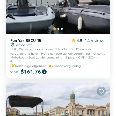
Fun Yak SECU 15
4.9
(14 reviews)
Port de Sète
Hallo, Wij stellen voor om deze FUN YAK SECU15 zonder
vergunning te huren. Het is een boot zonder vergunning met een 6
Motorboot
Boot zonder bemanning
8 pers.
6 PK
2024
pk thermische motor. Het is goedgekeurd voor maximaal 8
4.55 m
personen. Het is ideaal om een aangenaam moment door te
Geweldige eigenaar
Zonder vergunning
brengen met familie of vrienden. Aarzel niet om contact met mij
$161,76
op te nemen via de SAMBOAT-messaging om te communiceren en
vanaf
uw uitje zo goed mogelijk voor te bereiden! Fijne dag en tot
binnenkort op onze watersportbasis! Vermeld uw 6-uursperiode
voor dagverh...