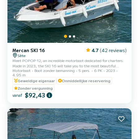
Mercan SKI 16
4.7
(42 reviews)
Sète
Meet POPOP 12, an incredible motorboot dedicated for charters.
Made in 2023, the SKI 16 will take you to the most beautiful
Motorboot
Boot zonder bemanning
5 pers.
6 PK
2023
anchorages in . You are guaranteed to spend an exceptional day or
4.95 m
week on this 5 meter boat. The capacity of this boat is passengers.
Geweldige eigenaar
Onmiddellijke reservering
U kunt uw reserveringsaanvraag naar ons sturen op SamBoat!
Zonder vergunning
$92,43
vanaf