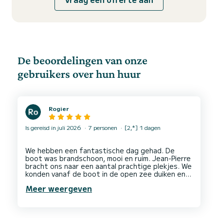
De beoordelingen van onze
gebruikers over hun huur
Rogier
Is gereisd in juli 2026
7 personen
[2,*] 1 dagen
We hebben een fantastische dag gehad. De
boot was brandschoon, mooi en ruim. Jean-Pierre
bracht ons naar een aantal prachtige plekjes. We
konden vanaf de boot in de open zee duiken en
hebben ook heerlijk in de lagune gedreven. Jean-
Meer weergeven
Pierre is erg behulpzaam en een uitstekende