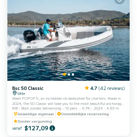
Bsc 50 Classic
4.7
(42 reviews)
Sète
Meet POPOP 5, an incredible rib dedicated for charters. Made in
2024, the 50 Classic will take you to the most beautiful anchorages
RIB
Boot zonder bemanning
10 pers.
6 PK
2024
4.83 m
in . You are guaranteed to spend an exceptional day or week on this
5 meter boat. The capacity of this boat is passengers. U kunt uw
Geweldige eigenaar
Onmiddellijke reservering
reserveringsaanvraag naar ons sturen op SamBoat!
Zonder vergunning
$127,09
vanaf