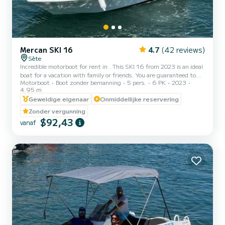
Mercan SKI 16
4.7
(42 reviews)
Sète
Incredible motorboot for rent in . This SKI 16 from 2023 is an ideal
boat for a vacation with family or friends. You are guaranteed to
Motorboot
Boot zonder bemanning
5 pers.
6 PK
2023
spend an exceptional day or week on this 5 meter boat. The
4.95 m
capacity of this boat is passengers. Wij nodigen u uit om
Geweldige eigenaar
Onmiddellijke reservering
rechtstreeks een aanvraag bij ons te doen via het platform.
Zonder vergunning
$92,43
vanaf