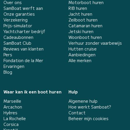
Over ons
Motorboot huren
SamBoat werft aan
RIB huren
Onze garanties
Jacht huren
Verzekering
Zeilboot huren
Prijs-simulator
Catamaran huren
Yachtcharter bedrijf
Jetski huren
Cadeaubonnen
Woonboot huren
SamBoat Club
Verhuur zonder vaarbewijs
Reviews van klanten
Hutten cruise
Pers
Aanbiedingen
Fondation de la Mer
Alle merken
Ervaringen
Blog
Waar kan ik een boot huren
Hulp
Marseille
Algemene hulp
Arcachon
Hoe werkt Samboat?
Hyères
Contact
La Rochelle
Beheer mijn cookies
Corsica
Kroatië