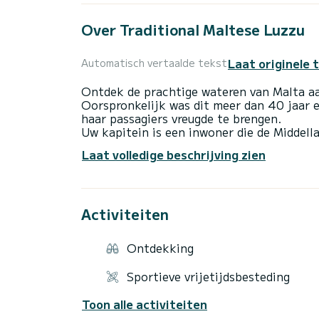
Over Traditional Maltese Luzzu
Laat originele 
Automatisch vertaalde tekst
Ontdek de prachtige wateren van Malta aa
Oorspronkelijk was dit meer dan 40 jaar 
haar passagiers vreugde te brengen.
Uw kapitein is een inwoner die de Middell
vol vreugde beleven die volledig zijn afg
Laat volledige beschrijving zien
bereid zijn passie voor de zee met u te d
met kristalhelder water, zandstranden en
Als u kiest voor een traditionele havencr
Activiteiten
pittoresk uitje hebben waarbij u langs de 
van de beste kapitein.
Ontdekking
Brandstof is bij de prijs inbegrepen.
Sportieve vrijetijdsbesteding
Als u twijfels of speciale verzoeken heef
zal u helpen met alles wat u nodig heeft.
Toon alle activiteiten