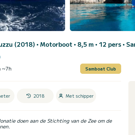
Luzzu (2018)
• Motorboot • 8,5 m • 12 pers •
Sa
)
n ~7h
Samboat Club
meter
2018
Met schipper
donatie doen aan de Stichting van de Zee om de
nen.