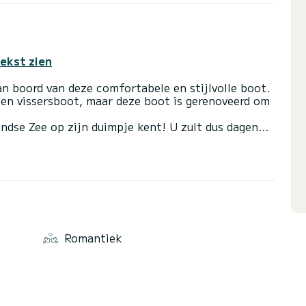
tekst zien
n boord van deze comfortabele en stijlvolle boot.
een vissersboot, maar deze boot is gerenoveerd om
andse Zee op zijn duimpje kent! U zult dus dagen
estemd op uw behoeften en wensen. De kapitein is
elen. U wordt meegenomen naar alle mooie plekjes
 geheime baaien en grotten.
uise bij zonsondergang, zult u een romantisch en
belangrijkste punten van Malta vaart, onder leiding
Romantiek
t, neem dan contact met mij op via SamBoat en ik