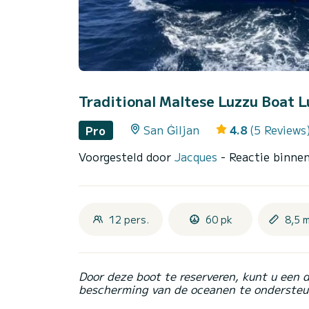
Traditional Maltese Luzzu Boat 
San Ġiljan
4.8
(5 Reviews
Pro
Voorgesteld door
Jacques
- Reactie binne
12 pers.
60 pk
8,5 
Door deze boot te reserveren, kunt u een 
bescherming van de oceanen te ondersteu