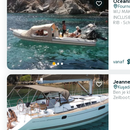
Oceani
Fourn
WIJ MA
INCLUSIE
RIB
Sch
vanaf
Jeanne
Kuşad
Ben je k
Zeilboot