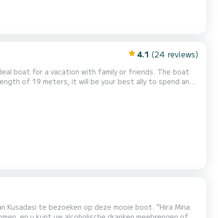
4.1
(24 reviews)
boat for a vacation with family or friends. The boat
length of 19 meters, it will be your best ally to spend an
eeft de volgende uitrusting: Wif...
an Kusadasi te bezoeken op deze mooie boot. "Hira Mina
itkomen, en u kunt uw alcoholische dranken meebrengen of