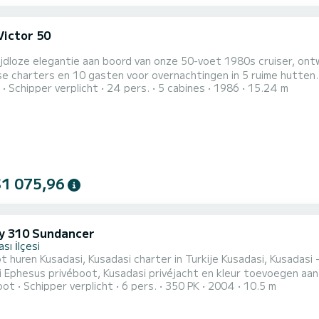
Victor 50
ijdloze elegantie aan boord van onze 50-voet 1980s cruiser, on
se charters en 10 gasten voor overnachtingen in 5 ruime hutten. V
Schipper verplicht
24 pers.
5 cabines
1986
15.24 m
n klassieke charme en modern comfort. Elke van de vijf hutten 
garanderen. Of je nu een weekendje weg gaat of een langdurig a
$1 075,96
y 310 Sundancer
sı İlçesi
t huren Kusadasi, Kusadasi charter in Turkije Kusadasi, Kusadasi 
i Ephesus privéboot, Kusadasi privéjacht en kleur toevoegen aa
oot
Schipper verplicht
6 pers.
350 PK
2004
10.5 m
n Kusadasi. Wij bieden u een privérondvaart aan. Neem contact m
IVÉBOOTTOCHT AAN OM MET ONS HET BLAUW VAN DE EGEÏSCHE