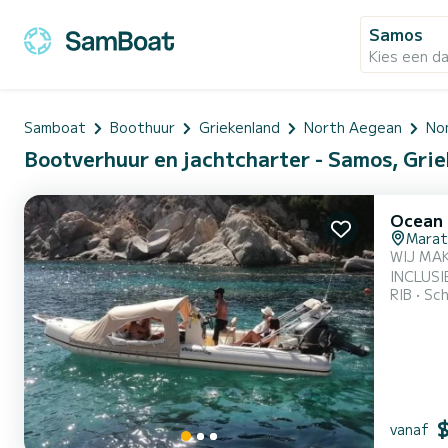
Samos
Kies een d
Samboat
Boothuur
Griekenland
North Aegean
No
Bootverhuur en jachtcharter - Samos, Gri
Ocean 
Mara
WIJ MA
INCLUSIE
RIB
Sch
vanaf