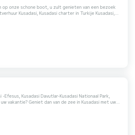
op onze schone boot, u zult genieten van een bezoek
fesus privéboot, huur een privéjachtboot en voeg kleur toe
, maaltijden en frisdranken zijn inbegrepen in de p...
i -Efesus, Kusadasi Davutlar-Kusadasi Nationaal Park,
 uw vakantie? Geniet dan van de zee in Kusadasi met uw
tailleerde informatie. WIJ BIEDEN U EEN
ESCHIEDENIS MET ONS TE ERVAREN.