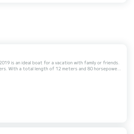
019 is an ideal boat for a vacation with family or friends.
ers. With a total length of 12 meters and 80 horsepower,
ptentrionale Dit Bali 4.1 is uitgerust
utomatische piloot, Zonnepaneel, Watermaker, A...