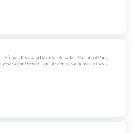
i -Efesus, Kusadasi Davutlar-Kusadasi Nationaal Park,
 uw vakantie! Geniet van de zee in Kusadasi met uw
ijs. Wij bieden u een privéboottocht aan. Neem contact met