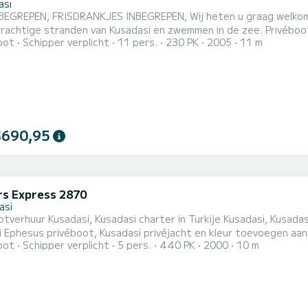
ası
BEGREPEN, FRISDRANKJES INBEGREPEN, Wij heten u graag welkom 
 stranden van Kusadasi en zwemmen in de zee. Privébootverhuur Kusadasi, Kusadasi charter in Turkije Kusadasi,
oot
Schipper verplicht
11 pers.
230 PK
2005
11 m
 -Efesus, Kusadasi Davutlar-Kusadasi Nationaal Park, Kusadasi E
akantie! Geniet van de zee in Kusadasi met uw geliefden. Barbecue
$690,95
rs Express 2870
asi
otverhuur Kusadasi, Kusadasi charter in Turkije Kusadasi, Kusadas
 Ephesus privéboot, Kusadasi privéjacht en kleur toevoegen aan
oot
Schipper verplicht
5 pers.
440 PK
2000
10 m
. Wij bieden u een privéboottocht aan. Neem contact met ons op voor gede
OOTTOCHT AAN OM HET BLAUW VAN DE EGEÏNSE ZEE EN HAAR G