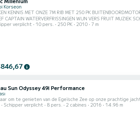
c Millenium
oi Korseon
KEN KENNIS MET ONZE 7M RIB MET 250 PK BUITENBOORDMOT
F CAPTAIN WATERVERFRISSINGEN WIJN VERS FRUIT MUZIEK SCHADUWKUSS
ipper verplicht
10 pers.
250 PK
2010
7 m
inbegrepen Aarzel niet om ons een bericht te sturen als u geïnteresse
$846,67
au Sun Odyssey 49i Performance
ası
laar om te genieten van de Egeïsche Zee op onze prachtige jach
Schipper verplicht
8 pers.
2 cabines
2016
14.96 m