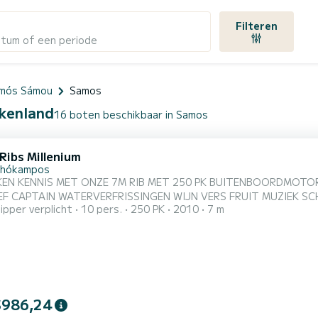
Filteren
atum of een periode
mós Sámou
Samos
ekenland
16 boten beschikbaar in Samos
Ribs Millenium
thókampos
KEN KENNIS MET ONZE 7M RIB MET 250 PK BUITENBOORDMOT
F CAPTAIN WATERVERFRISSINGEN WIJN VERS FRUIT MUZIEK SCHADUWKUSS
ipper verplicht
10 pers.
250 PK
2010
7 m
inbegrepen Aarzel niet om ons een bericht te sturen als u geïnteresse
$986,24