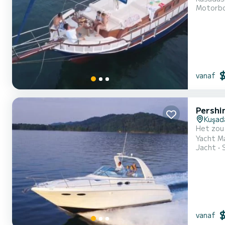
Motorb
door ons
natuurli
kwamen,.
vanaf
Pershi
Kuşada
Het zou 
Yacht Ma
Jacht
beslaat,
kwamen. 
vanaf