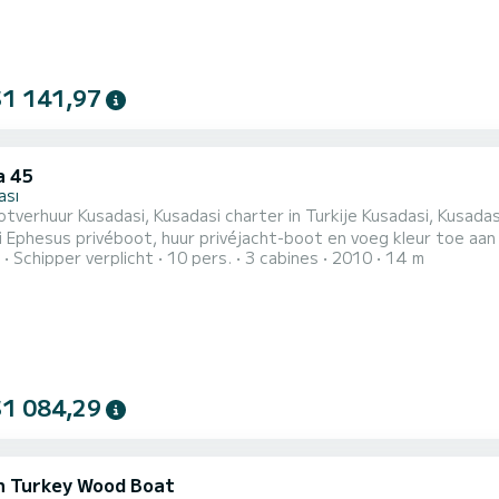
$1 141,97
a 45
ası
otverhuur Kusadasi, Kusadasi charter in Turkije Kusadasi, Kusadas
 Ephesus privéboot, huur privéjacht-boot en voeg kleur toe aan
Schipper verplicht
10 pers.
3 cabines
2010
14 m
n. Barbecue, maaltijden en frisdranken zijn inbegrepen in de pr
oor gedetailleerde informatie.
$1 084,29
n Turkey Wood Boat