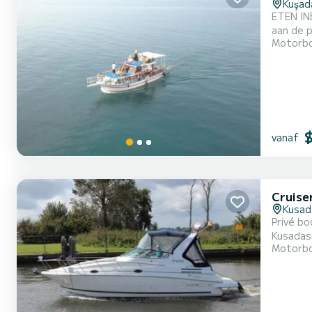
Kuşad
ETEN IN
aan de prachtige
Motorb
Kusadasi
aan uw v
vanaf
Cruise
Kusad
Privé bo
Kusadasi
Motorb
geliefden
PRIVÉB