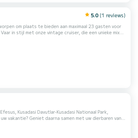
5.0
(1 reviews)
tworpen om plaats te bieden aan maximaal 23 gasten voor
aar in stijl met onze vintage cruiser, die een unieke mix
is goed uitgerust om een comfortabele en onvergetelijke
vontuur aangaat, onze cruiser biedt de perfecte...
-Efesus, Kusadasi Davutlar-Kusadasi Nationaal Park,
n uw vakantie? Geniet daarna samen met uw dierbaren van
et ons op voor gedetailleerde informatie. WIJ BIEDEN U
 EN HAAR GESCHIEDENIS TE ERVAREN.