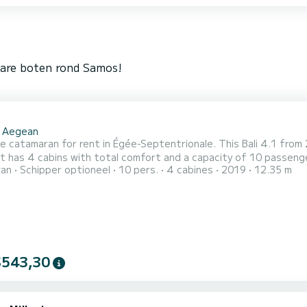
bare boten rond Samos!
1
 Aegean
le catamaran for rent in Égée-Septentrionale. This Bali 4.1 from 2
t has 4 cabins with total comfort and a capacity of 10 passeng
ran
Schipper optioneel
10 pers.
4 cabines
2019
12.35 m
 your best friend when spending extraordinary holidays on the waters of Égée-Se
met1 toilet met douche. Het heeft de volgende uitrusting: A
$543,30