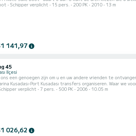
oot
Schipper verplicht
15 pers.
200 PK
2010
13 m
 laten verzorgen. Waar we zullen aanmeren: 1- Kasteel Güvercina
jke rots. De geschiedenis ervan dateert uit de tijd van de Genu
..
$1 141,97
ng 45
sı İlçesi
ons een genoegen zijn om u en uw andere vrienden te ontvangen.
rina Kusadası-Port Kusadası transfers organiseren. Waar we voo
Schipper verplicht
7 pers.
500 PK
2006
10.05 m
 ligt op een natuurlijke rots. De geschiedenis gaat terug tot 
Het werd gerenoveerd tijdens het Ottomaanse Rijk. Het staat o
$1 026,62