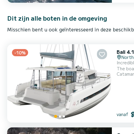
Dit zijn alle boten in de omgeving
Misschien bent u ook geïnteresseerd in deze beschik
Bali 4.
-10%
North
Incredib
The boa
Catama
it will be
vanaf