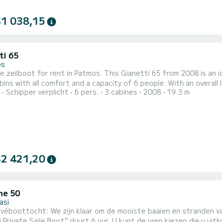
$1 038,15
ti 65
os
e zeilboot for rent in Patmos. This Gianetti 65 from 2008 is an ideal 
bins with all comfort and a capacity of 6 people. With an overall 
Schipper verplicht
6 pers.
3 cabines
2008
19.3 m
ation on the water in the surroundings of Patmos Dit Gianetti 65 is uitgerust met4 toilets met douche. Deze
uitgerust met een Full batten mainsail en een Furling genoa Het h
$2 421,20
me 50
asi
ivéboottocht: We zijn klaar om de mooiste baaien en stranden v
 Private Saile Boot" duurt 6 uur. U kunt de uren kiezen die u u