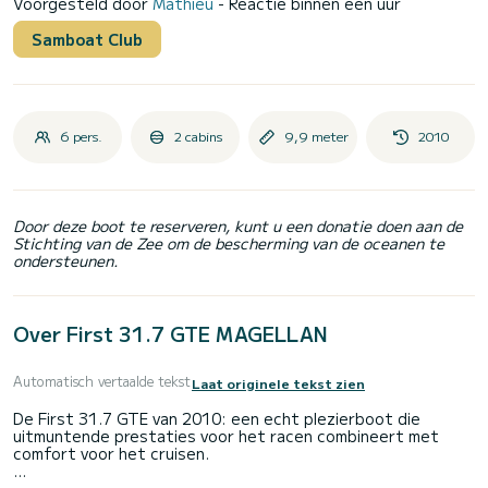
Voorgesteld door
Mathieu
- Reactie binnen een uur
Samboat Club
6 pers.
2 cabins
9,9 meter
2010
Door deze boot te reserveren, kunt u een donatie doen aan de
Stichting van de Zee om de bescherming van de oceanen te
ondersteunen.
Over First 31.7 GTE MAGELLAN
Automatisch vertaalde tekst
Laat originele tekst zien
De First 31.7 GTE van 2010: een echt plezierboot die
uitmuntende prestaties voor het racen combineert met
comfort voor het cruisen.
Als professionele verhuurder heeft u zo de garantie van een