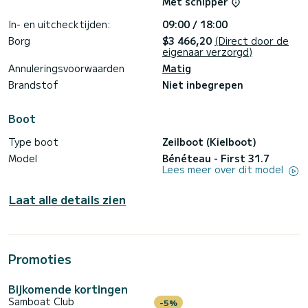
Met schipper
Premium instructie (2 uur: 90€)
Visuitrusting (30€ per weekend, 50€ per week)
In- en uitchecktijden:
09:00 / 18:00
Borg
$3 466,20
(Direct door de
eigenaar verzorgd)
Annuleringsvoorwaarden
Matig
Brandstof
Niet inbegrepen
Boot
Type boot
Zeilboot (Kielboot)
Model
Bénéteau - First 31.7
Lees meer over dit model
Laat alle details zien
Promoties
Bijkomende kortingen
Samboat Club
-5%