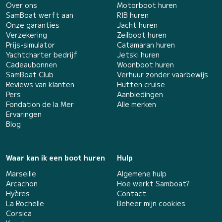
Over ons
Motorboot huren
SamBoat werft aan
RIB huren
Onze garanties
Jacht huren
Verzekering
Zeilboot huren
Prijs-simulator
Catamaran huren
Yachtcharter bedrijf
Jetski huren
Cadeaubonnen
Woonboot huren
SamBoat Club
Verhuur zonder vaarbewijs
Reviews van klanten
Hutten cruise
Pers
Aanbiedingen
Fondation de la Mer
Alle merken
Ervaringen
Blog
Waar kan ik een boot huren
Hulp
Marseille
Algemene hulp
Arcachon
Hoe werkt Samboat?
Hyères
Contact
La Rochelle
Beheer mijn cookies
Corsica