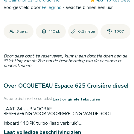
Voorgesteld door
Pellegrino
- Reactie binnen een uur
5 pers.
110 pk
6,3 meter
1997
Door deze boot te reserveren, kunt u een donatie doen aan de
Stichting van de Zee om de bescherming van de oceanen te
ondersteunen.
Over OCQUETEAU Espace 625 Croisière diesel
Automatisch vertaalde tekst
Laat originele tekst zien
LAAT 24 UUR VOORAF
RESERVERING VOOR VOORBEREIDING VAN DE BOOT
Inboard 110 PK turbo (laag verbruik)
Gesloten stuurhut
Laat volledige beschrijving zien
Up-to-date uitrusting voor 5 personen (inclusief kinderen