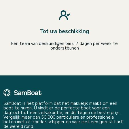
Tot uw beschikking
Een team van deskundigen om u 7 dagen per week te
ondersteunen
SamBoat is het platform dat het makkelijk maakt om een
boot te huren. U vindt er de perfecte boot voor een
dagtocht of een zeilvakantie, en dit tegen de beste prijs.
Vergelijk meer dan 50 000 particuliere en professionele
boten met of zonder schipper en vaar met een gerust hart
de wereld rond.