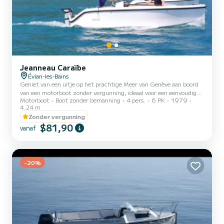
Jeanneau Caraïbe
Évian-les-Bains
Geniet van een uitje op het prachtige Meer van Genève aan boord
van een motorboot zonder vergunning, ideaal voor een eenvoudige
Motorboot
Boot zonder bemanning
4 pers.
6 PK
1979
en vriendelijke ontsnapping. Gemakkelijk te hanteren, deze boot is
4.24 m
toegankelijk voor iedereen en biedt plaats aan maximaal 4
Zonder vergunning
personen, perfect voor een uitstapje met een partner, familie of
$81,90
vrienden. Verhuurd zonder schipper, kunt u vrij navigeren en
vanaf
optimaal genieten van het meer op uw eigen tempo, in alle
veiligheid. De boot wordt zorgvuldig onderhouden en ik blijf be...
-20%