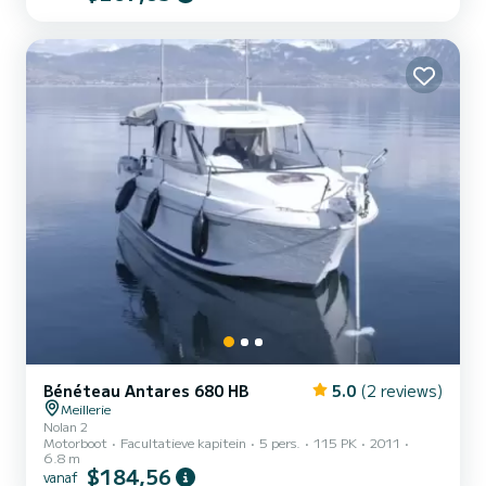
nu gaat om klassiek skiën (bi- of monoski), wakeboarden of surfen,
dankzij de technologie kan de golf worden aangepast aan alle...
Bénéteau Antares 680 HB
5.0
(2 reviews)
Meillerie
Nolan 2
Motorboot
Facultatieve kapitein
5 pers.
115 PK
2011
6.8 m
$184,56
vanaf