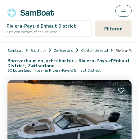
Riviera-Pays-d'Enhaut District
Filteren
Kies een datum of een periode
Samboat
Boothuur
Zwitserland
Canton de Vaud
Riviera-Pays-
Bootverhuur en jachtcharter - Riviera-Pays-d'Enhaut
District, Zwitserland
50 boten beschikbaar in Riviera-Pays-d'Enhaut District