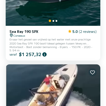
Sea Ray 190 SPX
5.0
(2 reviews)
Corseaux
Ervaar het gevoel van vrijheid op het water met onze prachtige
2020 Sea Ray SPX 190 boot! Ideaal gelegen tussen Vevey en
Motorboot
Boot zonder bemanning
8 pers.
150 PK
2020
Lausanne, wacht onze boot op u in de haven van Pichette, een
5.94 m
gemakkelijk bereikbare plaats met een parkeerplaats voor uw auto
$1 257,32
vanaf
voor de dag. BOOTEIGENSCHAPPEN: - Model: Sea Ray SPX 190
(2020) - Capaciteit: maximaal 8 personen - Motor: Mercury 150
pk, krachtig en betrouwbaar - Uitrusting: audiosysteem met
Bluetooth en 8 luidsprekers voor een meeslepende muzikale
ervaring. Watersk...