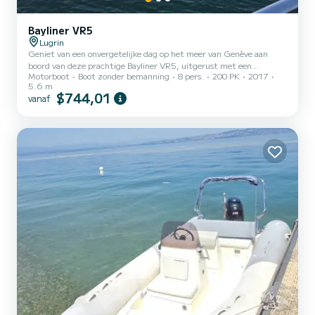
Bayliner VR5
Lugrin
Geniet van een onvergetelijke dag op het meer van Genève aan
boord van deze prachtige Bayliner VR5, uitgerust met een
Motorboot
Boot zonder bemanning
8 pers.
200 PK
2017
krachtige, comfortabele Mercruiser-motor, ideaal om het meer te
5.6 m
verkennen met vrienden of familie. Hallo en welkom aan boord! Ik
$744,01
vanaf
bied u een unieke ervaring op het meer van Genève aan boord van
mijn boot, ideaal voor een familie-uitje, met vrienden of een
romantisch moment bij zonsondergang. Geniet van een
comfortabele boot, perfect onderhouden en gemakkelijk te
besturen om de...