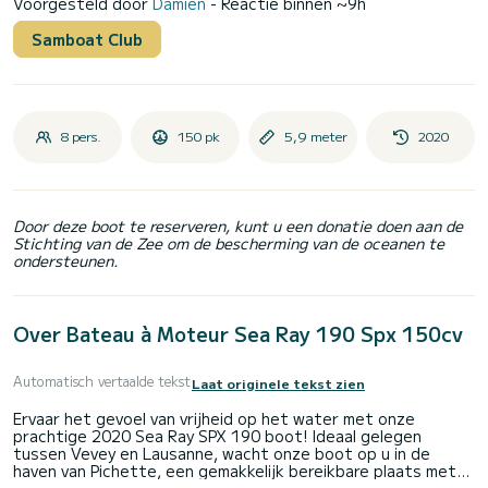
Voorgesteld door
Damien
- Reactie binnen ~9h
Samboat Club
8 pers.
150 pk
5,9 meter
2020
Door deze boot te reserveren, kunt u een donatie doen aan de
Stichting van de Zee om de bescherming van de oceanen te
ondersteunen.
Over Bateau à Moteur Sea Ray 190 Spx 150cv
Automatisch vertaalde tekst
Laat originele tekst zien
Ervaar het gevoel van vrijheid op het water met onze
prachtige 2020 Sea Ray SPX 190 boot! Ideaal gelegen
tussen Vevey en Lausanne, wacht onze boot op u in de
haven van Pichette, een gemakkelijk bereikbare plaats met
een parkeerplaats voor uw auto voor de dag.