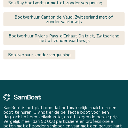
Sea Ray bootverhuur met of zonder vergunning
Bootverhuur Canton de Vaud, Zwitserland met of
zonder vaarbewijs
Bootverhuur Riviera-Pays-d'Enhaut District, Zwitserland
met of zonder vaarbewijs
Bootverhuur zonder vergunning
SamBoat is het platform dat het makkelijk maakt om een
boot te huren. U vindt er de perfecte boot voor een
dagtocht of een zeilvakantie, en dit tegen de beste prijs.
Vergelijk meer dan 50 000 particuliere en professionele
boten met of zonder schipper en vaar met een gerust hart