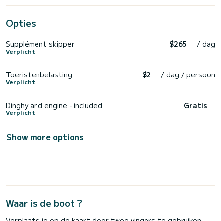
Opties
Supplément skipper
$265
/ dag
Verplicht
Toeristenbelasting
$2
/ dag / persoon
Verplicht
Dinghy and engine - included
Gratis
Verplicht
Show more options
Waar is de boot ?
Verplaats je op de kaart door twee vingers te gebruiken