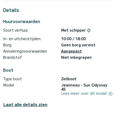
Rijeka
Details
Voor uw comfort heeft My Lady 2 toiletten met een douche
Deze boot is uitgerust met een Furling grootzeil en een
Huurvoorwaarden
Furling genua. Het heeft de volgende apparatuur:
Automatische piloot, Boegschroef, TV, USB-stekker,
Soort verhuur
Met schipper
Dekdouche.
In- en uitchecktijden:
10:00 / 18:00
Boekingsaanvragen en offertes worden rechtstreeks door
SamBoat afgehandeld. U krijgt de beste prijzen via het
Borg
Geen borg vereist
Annuleringsvoorwaarden
Aangepast
Brandstof
Niet inbegrepen
Boot
Type boot
Zeilboot
Model
Jeanneau - Sun Odyssey
45
Lees meer over dit model
Laat alle details zien