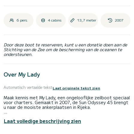
6 pers.
4 cabins
13,7 meter
2007
Door deze boot te reserveren, kunt u een donatie doen aan de
Stichting van de Zee om de bescherming van de oceanen te
ondersteunen.
Over My Lady
Automatisch vertaalde tekst
Laat originele tekst zien
Maak kennis met My Lady, een ongelooflijke zeilboot speciaal
voor charters. Gemaakt in 2007, de Sun Odyssey 45 brengt
u naar de mooiste ankerplaatsen in Rijeka.
De boot heeft 4 volledig uitgeruste hut(ten) en een
Laat volledige beschrijving zien
capaciteit van 8 personen. Met een totale lengte van 14
meter is het uw beste bondgenoot om een uitzonderlijke
vakantie op het water door te brengen in de omgeving van