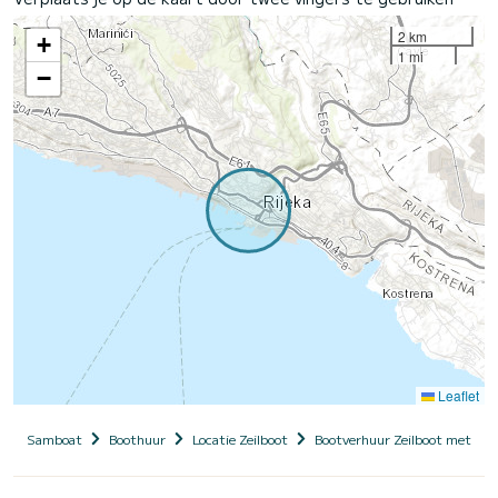
2 km
+
1 mi
−
Leaflet
Samboat
Boothuur
Locatie Zeilboot
Bootverhuur Zeilboot met sch