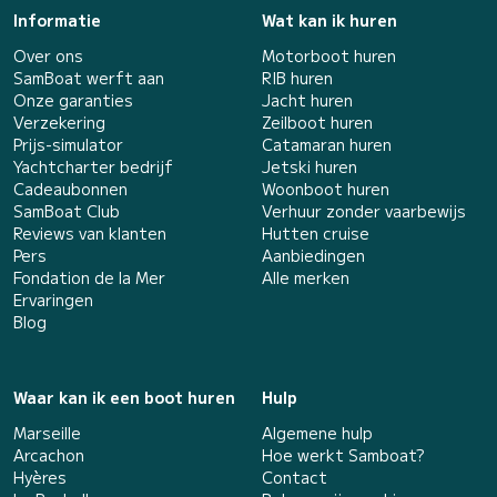
Informatie
Wat kan ik huren
Over ons
Motorboot huren
SamBoat werft aan
RIB huren
Onze garanties
Jacht huren
Verzekering
Zeilboot huren
Prijs-simulator
Catamaran huren
Yachtcharter bedrijf
Jetski huren
Cadeaubonnen
Woonboot huren
SamBoat Club
Verhuur zonder vaarbewijs
Reviews van klanten
Hutten cruise
Pers
Aanbiedingen
Fondation de la Mer
Alle merken
Ervaringen
Blog
Waar kan ik een boot huren
Hulp
Marseille
Algemene hulp
Arcachon
Hoe werkt Samboat?
Hyères
Contact