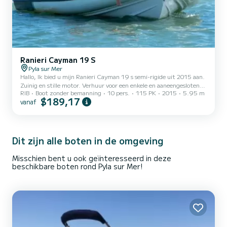
Ranieri Cayman 19 S
Pyla sur Mer
Hallo, Ik bied u mijn Ranieri Cayman 19 s semi-rigide uit 2015 aan.
Zuinig en stille motor. Verhuur voor een enkele en aaneengesloten
RIB
Boot zonder bemanning
10 pers.
115 PK
2015
5.95 m
periode van 3 tot en met 17 augustus (15 dagen). br> De boot ligt
$189,17
vanaf
voor de zeilclub Pyla sur Mer, een bijgebouw zal beschikbaar zijn
voor huurders.
Dit zijn alle boten in de omgeving
Misschien bent u ook geïnteresseerd in deze
beschikbare boten rond Pyla sur Mer!