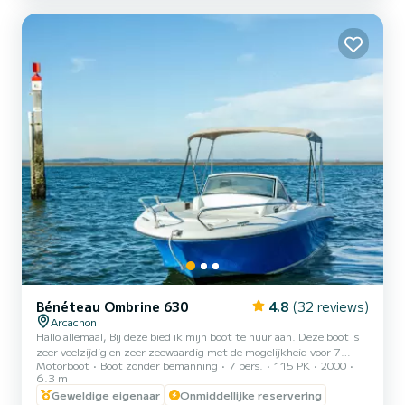
motorgeluid, geen trillingen: de boot glij...
Bénéteau Ombrine 630
4.8
(32 reviews)
Arcachon
Hallo allemaal, Bij deze bied ik mijn boot te huur aan. Deze boot is
zeer veelzijdig en zeer zeewaardig met de mogelijkheid voor 7
Motorboot
Boot zonder bemanning
7 pers.
115 PK
2000
personen aan boord. Hiermee kunt u het bassin ontdekken. U kunt
6.3 m
op tafel picknicken of vooraf uitgebreid zonnebaden. Voor het
Geweldige eigenaar
Onmiddellijke reservering
seizoen 2024 verandert UA FAN zijn motor en beschikt nu over een