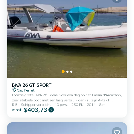
BWA 26 GT SPORT
Cap Ferret
Locatie grote BWA 26 'ideaal voor een dag op het Bassin d'Arcachon,
zeer stabiele boot met een laag verbruik dankzij zijn 4-takt
RIB
Schipper verplicht
10 pers.
250 PK
2014
8 m
injectiemotor. De boot is uitgerust met een dieptemeter en een
$403,73
vanaf
prachtige achtersteven met tafel en een groot zonnedek voorzien
van een tafel