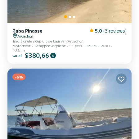
Raba Pinasse
5.0
(3 reviews)
Arcachon
Traditionele sloep uit de baai van Arcachon
Motorboot
Schipper verplicht
11 pers.
85 PK
2010
10.5 m
$380,66
vanaf
-5%