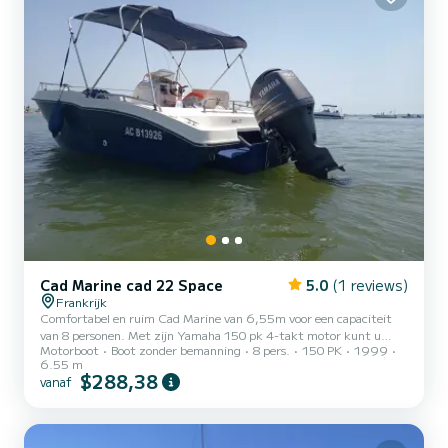
Cad Marine cad 22 Space
5.0
(1 reviews)
Frankrijk
Comfortabel en ruim Cad Marine van 6,55m voor een capaciteit
van 8 personen. Met zijn Yamaha 150 pk 4-takt motor kunt u
Motorboot
Boot zonder bemanning
8 pers.
150 PK
1999
veilig varen en gemakkelijk van het vogeleiland naar de Banc
6.55 m
d'Arguin varen. Als geboren in het Bassin d'Arcachon kan ik u
$288,38
vanaf
adviseren en u prachtige zandbanken en ongewone plekken
aanbevelen. Ik breng de boot naar de aanlegsteiger in Arcachon voor
de Mer balie. Het is een geschikt en gemakkelijk traject voor
aankomsten en vertrekken