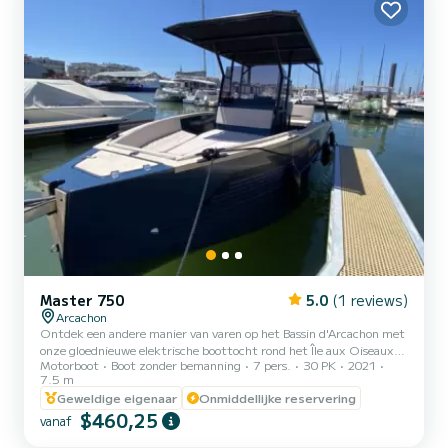
Master 750
5.0
(1 reviews)
Arcachon
Ontdek een andere manier van varen op het Bassin d'Arcachon met
onze gloednieuwe elektrische boottocht rond het Île aux Oiseaux.
Motorboot
Boot zonder bemanning
7 pers.
30 PK
2021
Deze 100% elektrische boot, stil en milieuvriendelijk, biedt u een
7.5 m
rustige ervaring, ideaal om samen met uw familie te genieten van
Geweldige eigenaar
Onmiddellijke reservering
de rust en de schoonheid van het Bassin. De dag begint in de haven
$460,25
van Arcachon om 11 uur. Aan boord begeleidt een ervaren schipper
vanaf
u om in alle rust de wonderen van het Bassin te ontdekken. Geen