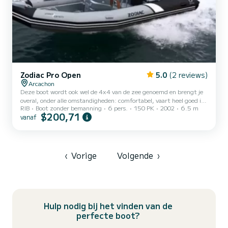
Zodiac Pro Open
5.0
(2 reviews)
Arcachon
Deze boot wordt ook wel de 4x4 van de zee genoemd en brengt je
overal, onder alle omstandigheden: comfortabel, vaart heel goed in
RIB
Boot zonder bemanning
6 pers.
150 PK
2002
6.5 m
ruwe zee en het dek is zeer bewoonbaar. Uitgerust met een motor
$200,71
vanaf
van 150 pk, blijft hij zuinig en geschikt voor alle sportieve
activiteiten of gewoon om met het gezin het bekken van Arcachon
te verkennen!
‹
Vorige
Volgende
›
Hulp nodig bij het vinden van de
perfecte boot?