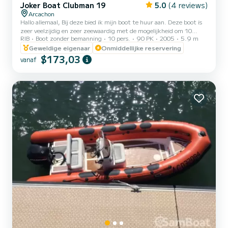
Joker Boat Clubman 19
5.0
(4 reviews)
Arcachon
Hallo allemaal, Bij deze bied ik mijn boot te huur aan. Deze boot is
zeer veelzijdig en zeer zeewaardig met de mogelijkheid om 10
RIB
Boot zonder bemanning
10 pers.
90 PK
2005
5.9 m
personen aan boord te hebben. Hiermee kunt u het bassin
ontdekken. U kunt vooraf picknicken of uitgebreid zonnebaden. De
Geweldige eigenaar
Onmiddellijke reservering
luifel biedt u eventueel wat schaduw aan de achterkant van de
$173,03
vanaf
boot. Dankzij de motor van 90 pk en de hydraulische besturing
kunnen fans van gesleepte sporten presteren op het gebied van
skiën, wakeboarden en zelfs gesleepte tubing, terwijl ze een ze...