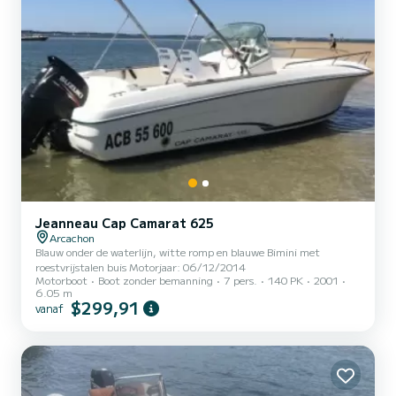
Jeanneau Cap Camarat 625
Arcachon
Blauw onder de waterlijn, witte romp en blauwe Bimini met
roestvrijstalen buis Motorjaar: 06/12/2014
Motorboot
Boot zonder bemanning
7 pers.
140 PK
2001
6.05 m
$299,91
vanaf