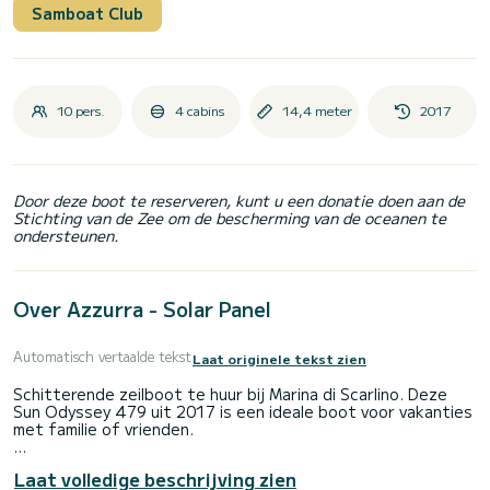
Samboat Club
10 pers.
4 cabins
14,4 meter
2017
Door deze boot te reserveren, kunt u een donatie doen aan de
Stichting van de Zee om de bescherming van de oceanen te
ondersteunen.
Over Azzurra - Solar Panel
Automatisch vertaalde tekst
Laat originele tekst zien
Schitterende zeilboot te huur bij Marina di Scarlino. Deze
Sun Odyssey 479 uit 2017 is een ideale boot voor vakanties
met familie of vrienden.
De boot heeft 4 comfortabele hutten en een capaciteit
Laat volledige beschrijving zien
van 10- persoon boot. Met een totale lengte van 14 meter