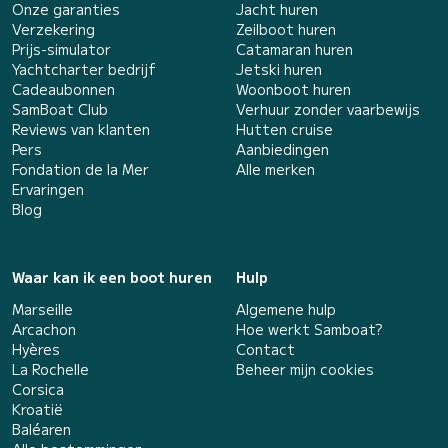
Onze garanties
Jacht huren
Verzekering
Zeilboot huren
Prijs-simulator
Catamaran huren
Yachtcharter bedrijf
Jetski huren
Cadeaubonnen
Woonboot huren
SamBoat Club
Verhuur zonder vaarbewijs
Reviews van klanten
Hutten cruise
Pers
Aanbiedingen
Fondation de la Mer
Alle merken
Ervaringen
Blog
Waar kan ik een boot huren
Hulp
Marseille
Algemene hulp
Arcachon
Hoe werkt Samboat?
Hyères
Contact
La Rochelle
Beheer mijn cookies
Corsica
Kroatië
Baléaren