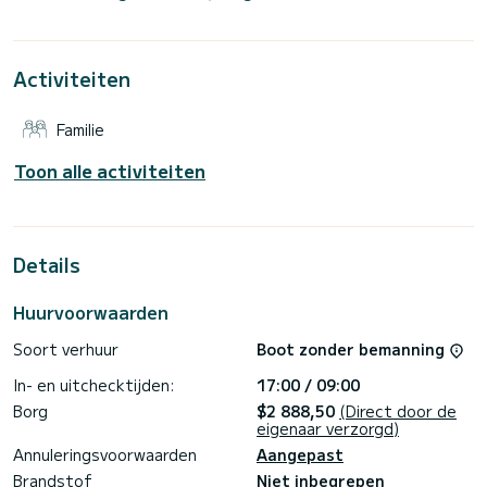
is het uw beste bondgenoot voor een buitengewone
vakantie op het water in de omgeving van Marina di Scarlino
Voor uw comfort, Azzurra - Zonnepaneel heeft 4 met
Activiteiten
douche
Deze boot is uitgerust met een volledig doorgelat grootzeil
Familie
en een rolgenua. Het beschikt over de volgende uitrusting:
Autopilot, Boegschroef, Hekdouche, Hekplatform.
Toon alle activiteiten
Klik voor elk verzoek om informatie of boeking op de knop
"offerte aanvragen", een SamBoat-expert zal u de beste
Details
Huurvoorwaarden
Soort verhuur
Boot zonder bemanning
In- en uitchecktijden:
17:00 / 09:00
Borg
$2 888,50
(Direct door de
eigenaar verzorgd)
Annuleringsvoorwaarden
Aangepast
Brandstof
Niet inbegrepen