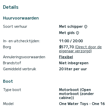
toezicht van de schipper.
- Mogelijkheid om uw eigen jetski mee te nemen om alleen de
Details
romp te huren, onder toezicht van de schipper.
*Schipper: €20/uur.
Huurvoorwaarden
Activiteiten:
Vaar naar Duquesa, Estepona, Marbella of Gibraltar.
Snorkelen en duiken in nabijgelegen baaien.
Soort verhuur
Met schipper
Suppen.
Met gids
Donut surfen.
Dolfijnen spotten.
In- en uitchecktijden:
11:00 / 20:00
Tarieven:
HOOGSEIZOEN (juli-september)
Borg
$577,70
(Direct door de
2 uur - €340
eigenaar verzorgd)
4 uur - €600
Annuleringsvoorwaarden
Flexibel
*Lage seizoen, kortingen mogelijk na voorafgaand overleg*
Openingstijden:
Brandstof
Niet inbegrepen
2 uur - Tussen 11:00 en 20:00 uur.
Gemiddeld verbruik
20 liter per uur
4 uur - Tussen 11:00 en 15:00 uur of van 15:00 tot 19:00
uur.
Boot
Type boot
Motorboot (Open
motorboot (zonder
cabine))
Model
One Water Toys - One 16