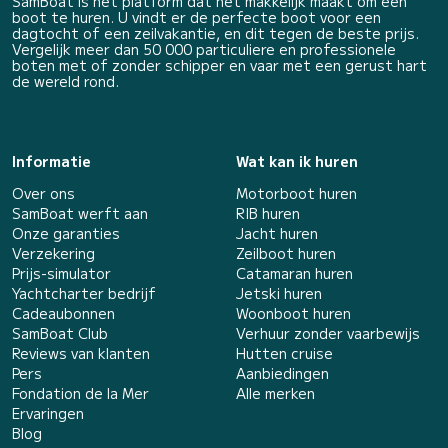
SamBoat is het platform dat het makkelijk maakt om een
boot te huren. U vindt er de perfecte boot voor een
dagtocht of een zeilvakantie, en dit tegen de beste prijs.
Vergelijk meer dan 50 000 particuliere en professionele
boten met of zonder schipper en vaar met een gerust hart
de wereld rond.
Informatie
Wat kan ik huren
Over ons
Motorboot huren
SamBoat werft aan
RIB huren
Onze garanties
Jacht huren
Verzekering
Zeilboot huren
Prijs-simulator
Catamaran huren
Yachtcharter bedrijf
Jetski huren
Cadeaubonnen
Woonboot huren
SamBoat Club
Verhuur zonder vaarbewijs
Reviews van klanten
Hutten cruise
Pers
Aanbiedingen
Fondation de la Mer
Alle merken
Ervaringen
Blog