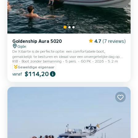
Goldenship Aura 5020
4.7
(7 reviews)
Gijón
De Xibarte is de perfecte optie: een comfortabele boot,
gemakkelijk te besturen en ideaal voor een onvergetelijke dag op
RIB
Boot zonder bemanning
5 pers.
60 PK
2026
5.2 m
het water, zonder schipper voor degenen met het vaarbewijs.
Uitrusting Boegtafel om te eten of te ontspannen Muzieksysteem
Geweldige eigenaar
GPS-plotter VHF-radio Comfortabele en ruime
$114,20
vanaf
stoelen⠀⠀⠀⠀⠀⠀⠀⠀⠀ Brandstof: niet inbegrepen Waarom kiezen
voor Xibarte? Perfect voor gezinnen en kleine groepen Zeer
gemakkelijk te besturen Ideaal om baaien en stranden te verkennen
Uitstekende prijs-kwali...