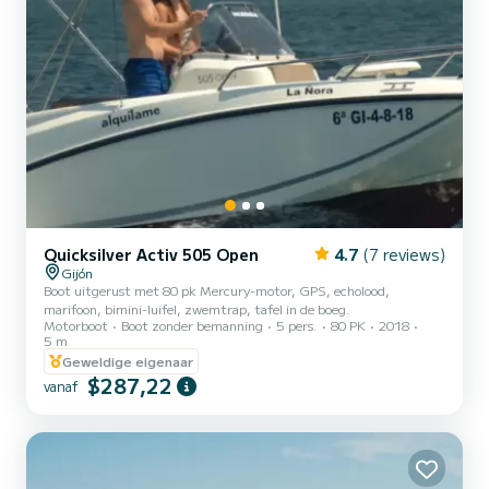
Quicksilver Activ 505 Open
4.7
(7 reviews)
Gijón
Boot uitgerust met 80 pk Mercury-motor, GPS, echolood,
marifoon, bimini-luifel, zwemtrap, tafel in de boeg.
Motorboot
Boot zonder bemanning
5 pers.
80 PK
2018
5 m
Geweldige eigenaar
$287,22
vanaf