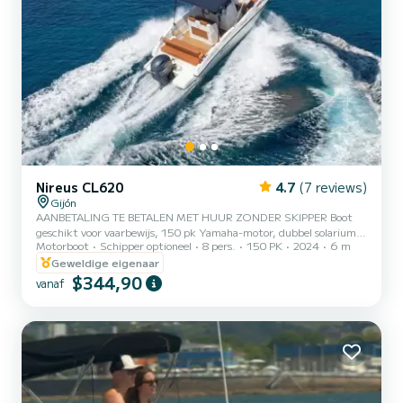
Nireus CL620
4.7
(7 reviews)
Gijón
AANBETALING TE BETALEN MET HUUR ZONDER SKIPPER Boot
geschikt voor vaarbewijs, 150 pk Yamaha-motor, dubbel solarium
Motorboot
Schipper optioneel
8 pers.
150 PK
2024
6 m
aan boeg en achtersteven, tafel voor eten in boeg en achtersteven,
uitgerust om te vissen, heeft 4 hengelhouders en dubbel Lowrance-
Geweldige eigenaar
navigatiescherm Het heeft een muziekradio , VHF-radio, twee
$344,90
vanaf
plotters met sonar, zoetwaterdouche en elektronische ankermotor
als extra.