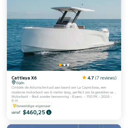
Cattleya X6
4.7
(7 reviews)
Gijón
Ontdek de Asturische kust aan boord van La Caprichosa, een
moderne motorboot van 6 meter lang, perfect om te genieten van
Motorboot
Boot zonder bemanning
8 pers.
150 PK
2026
de Cantabrische Zee vanuit de jachthaven van Gijón. Haar
6 m
comfortabele en functionele design maakt haar ideaal voor een
Geweldige eigenaar
dagje uit met vrienden, familie of als stel. Met plaats voor
$460,25
maximaal 8 personen biedt ze ruime ruimtes om te ontspannen,
vanaf
van de zon te genieten of een duik in zee te nemen. Uitgerust met:
zonnedek aan de boeg, achtertafel, zwemplateaus en ladder,
hardtop dak...