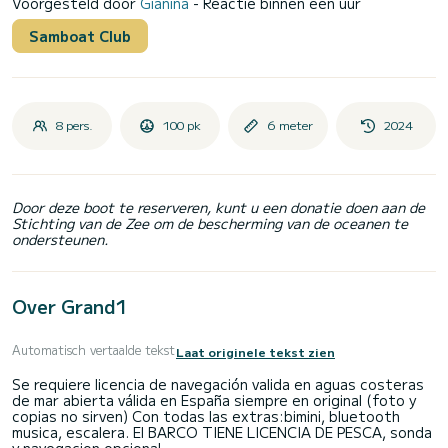
Voorgesteld door
Gianina
- Reactie binnen een uur
Samboat Club
8 pers.
100 pk
6 meter
2024
Door deze boot te reserveren, kunt u een donatie doen aan de
Stichting van de Zee om de bescherming van de oceanen te
ondersteunen.
Over Grand1
Automatisch vertaalde tekst
Laat originele tekst zien
Se requiere licencia de navegación valida en aguas costeras
de mar abierta válida en España siempre en original (foto y
copias no sirven) Con todas las extras:bimini, bluetooth
musica, escalera. El BARCO TIENE LICENCIA DE PESCA, sonda