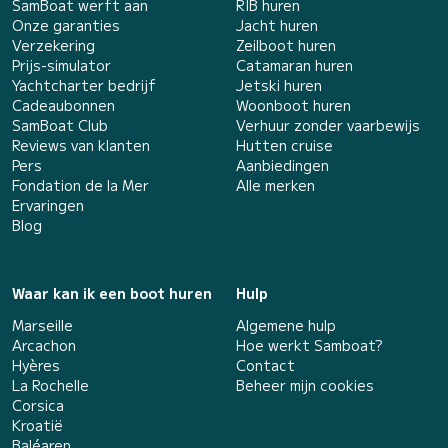
SamBoat werft aan
RIB huren
Onze garanties
Jacht huren
Verzekering
Zeilboot huren
Prijs-simulator
Catamaran huren
Yachtcharter bedrijf
Jetski huren
Cadeaubonnen
Woonboot huren
SamBoat Club
Verhuur zonder vaarbewijs
Reviews van klanten
Hutten cruise
Pers
Aanbiedingen
Fondation de la Mer
Alle merken
Ervaringen
Blog
Waar kan ik een boot huren
Hulp
Marseille
Algemene hulp
Arcachon
Hoe werkt Samboat?
Hyères
Contact
La Rochelle
Beheer mijn cookies
Corsica
Kroatië
Baléaren