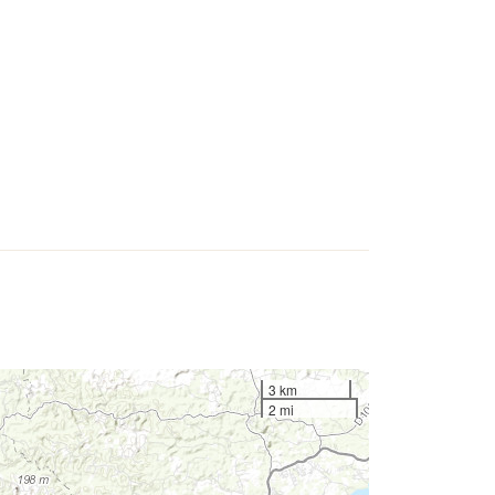
3 km
2 mi