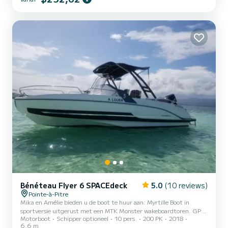
Vertrekkend vanuit de jachthaven van Gosier, vaar op de zoute
rivier en bezoek de mangrove om de eilandjes van de lagune Grand
Cul De...
Bénéteau Flyer 6 SPACEdeck
5.0
(10 reviews)
Pointe-à-Pitre
Mika en Amélie bieden u de boot te huur aan: Myrtille Boot in
sportversie uitgerust met een MTK Monster wakeboardtoren. GPS
Motorboot
Schipper optioneel
10 pers.
200 PK
2018
Tracker met geprogrammeerde routes op verschillende routes. Vaar
6.6 m
in alle veiligheid en volg de routes Nieuwe Flyer 6.6 spacedeck