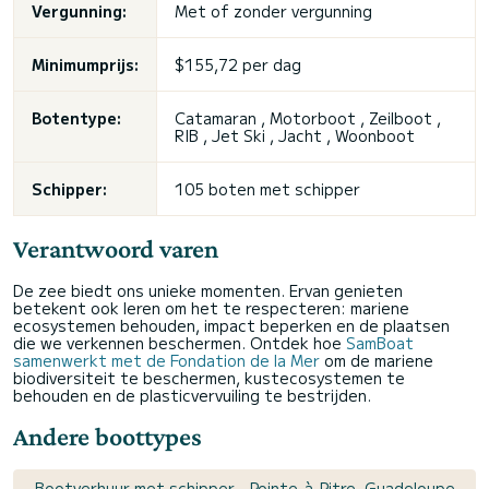
Vergunning:
Met of zonder vergunning
Minimumprijs:
$155,72 per dag
Botentype:
Catamaran , Motorboot , Zeilboot ,
RIB ,
Jet Ski
, Jacht , Woonboot
Schipper:
105 boten met schipper
Verantwoord varen
De zee biedt ons unieke momenten. Ervan genieten
betekent ook leren om het te respecteren: mariene
ecosystemen behouden, impact beperken en de plaatsen
die we verkennen beschermen. Ontdek hoe
SamBoat
samenwerkt met de Fondation de la Mer
om de mariene
biodiversiteit te beschermen, kustecosystemen te
behouden en de plasticvervuiling te bestrijden.
Andere boottypes
Bootverhuur met schipper - Pointe-à-Pitre, Guadeloupe