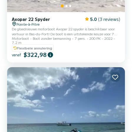
Axopar 22 Spyder
5.0
(3 reviews)
Pointe-à-Pitre
De gloednieuwe motorboot Axopar 22 spyder is beschikbaar voor
verhuur in Bas-du-Fort! De boot is een uitstekende keuze voor 7
Motorboot
Boot zonder bemanning
7 pers.
200 PK
2022
personen. Aangedreven door een Mercury-motor van 200 pk, vaart
7.2 m
u in alle veiligheid, met maximaal comfort en elegantie rond de
Flexibele annulering
prachtige eilanden van de archipel, Caret, Fajou, Fortune, de Op
$322,98
het eilandje Gosier, het Islet Blanc, ontdekt u de mooiste stranden
vanaf
en baaien. De boot is uitgerust met de meest complete technologie
die momenteel op de nautische markt aanwezig i...