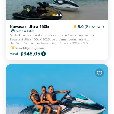
Kawasaki Ultra 160lx
5.0
(8 reviews)
Pointe-à-Pitre
Vertrek naar de maritieme wonderen van Guadeloupe met de
Kawasaki Ultra 160LX 2023, de ultieme touring jetski.
Jet Ski
Boot zonder bemanning
3 pers.
2024
3.5 m
Ontworpen voor degenen die op zoek zijn naar kracht, comfort en
elegantie, belichaamt dit model de perfecte balans tussen prestatie
Geweldige eigenaar
en vaarplezier. Uitgerust met een krachtige 4-takt motor biedt de
$346,05
vanaf
Ultra 160LX een soepele en gecontroleerde acceleratie, ideaal voor
lange tochten en spanning. Zijn stabiele romp en ergonomisch
ontwerp zorgen voor een veilige en aangename stuurervaring, zel...