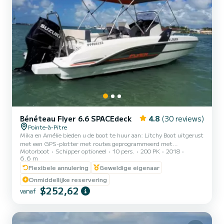
Bénéteau Flyer 6.6 SPACEdeck
4.8
(30 reviews)
Pointe-à-Pitre
Mika en Amélie bieden u de boot te huur aan: Litchy Boot uitgerust
met een GPS-plotter met routes geprogrammeerd met
Motorboot
Schipper optioneel
10 pers.
200 PK
2018
verschillende routes en routes. De Beneteau Flyer 6.6 spacedeck-
6.6 m
boot is gemotoriseerd met een nieuwste generatie 200 pk Suzuki
Flexibele annulering
Geweldige eigenaar
4-takt buitenboordmotor met zeer flexibele elektronische
motorbediening. Deze boot is perfect voor watersport dankzij de
Onmiddellijke reservering
skimast. Deze boot is goedgekeurd voor 8 personen in categorie C
$252,62
vanaf
en maximaal 10 personen in categorie D (voor de Grand Cul De Sac
Mar...