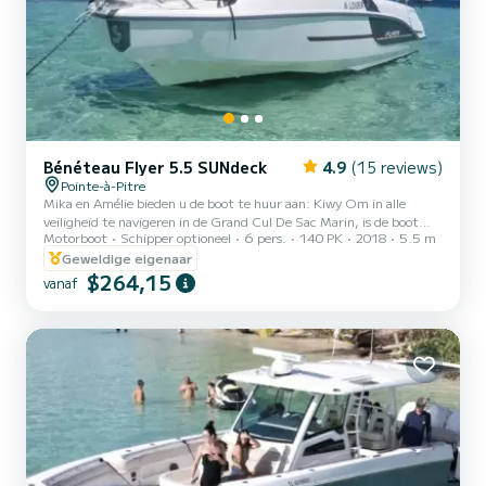
Bénéteau Flyer 5.5 SUNdeck
4.9
(15 reviews)
Pointe-à-Pitre
Mika en Amélie bieden u de boot te huur aan: Kiwy Om in alle
veiligheid te navigeren in de Grand Cul De Sac Marin, is de boot
Motorboot
Schipper optioneel
6 pers.
140 PK
2018
5.5 m
uitgerust met een grote GPS-aanraakplotter met routes
geprogrammeerd op verschillende routes: Fajou Reserve, Caret
Geweldige eigenaar
Island, Blanc Island, wrak, watersportgebied en visgebied. Volg
$264,15
vanaf
gewoon de routes. Beneteau Flyer 5.5 gemotoriseerde
zonnedekboot met een Suzuki 4-takt buitenboordmotor van 140
pk van de nieuwste generatie. Deze boot is perfect voor kleine
groepen van maxima...