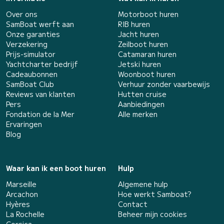
Over ons
Motorboot huren
SamBoat werft aan
RIB huren
Onze garanties
Jacht huren
Verzekering
Zeilboot huren
Prijs-simulator
Catamaran huren
Yachtcharter bedrijf
Jetski huren
Cadeaubonnen
Woonboot huren
SamBoat Club
Verhuur zonder vaarbewijs
Reviews van klanten
Hutten cruise
Pers
Aanbiedingen
Fondation de la Mer
Alle merken
Ervaringen
Blog
Waar kan ik een boot huren
Hulp
Marseille
Algemene hulp
Arcachon
Hoe werkt Samboat?
Hyères
Contact
La Rochelle
Beheer mijn cookies