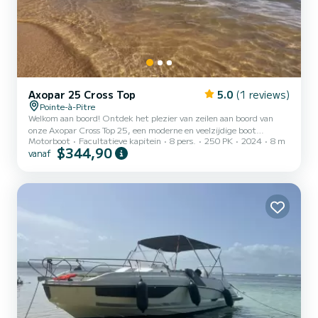
Axopar 25 Cross Top
5.0
(1 reviews)
Pointe-à-Pitre
Welkom aan boord! Ontdek het plezier van zeilen aan boord van
onze Axopar Cross Top 25, een moderne en veelzijdige boot
Motorboot
Facultatieve kapitein
8 pers.
250 PK
2024
8 m
ontworpen om uitzonderlijke prestaties en optimaal comfort op zee
$344,90
vanaf
te bieden. Met zijn elegante ontwerp en robuuste constructie is de
Axopar 25 perfect voor uitstapjes met het gezin, dagen (of
avonden). ) met vrienden, of meer gedurfde maritieme avonturen.
Aan boord geniet u van een zeer vriendelijke achterlounge uitgerust
met een afneembare tafel. Voor dutjesliefhebbers is er e...