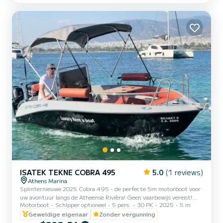
the surroundings of Salamína Dit Bavaria 51 is uitgerust met3
toilets met douche. Deze boot is uitgerust met een Furling
mainsail en een Furling genoa Het hee...
ISATEK TEKNE COBRA 495
5.0
(1 reviews)
Athens Marina
Splinternieuwe 2025 Cobra 495 - de perfecte 5m motorboot voor
uw avontuur langs de Atheense Rivièra! Geen vaarbewijs vereist!
Motorboot
Schipper optioneel
5 pers.
30 PK
2025
5 m
Makkelijk en veilig te besturen, zelfs voor beginners. Uitgerust met
betrouwbare hoofdmotor + reserveback-upmotor voor maximale
Geweldige eigenaar
Zonder vergunning
veiligheid en uitstekende brandstofefficiëntie. Ruimte voor