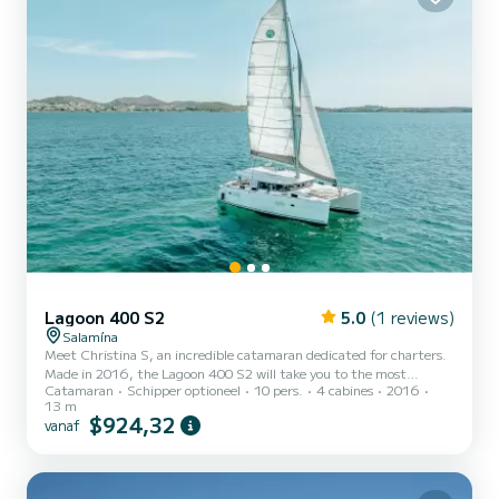
Lagoon 400 S2
5.0
(1 reviews)
Salamína
Meet Christina S, an incredible catamaran dedicated for charters.
Made in 2016, the Lagoon 400 S2 will take you to the most
Catamaran
Schipper optioneel
10 pers.
4 cabines
2016
beautiful anchorages in Salamína. The boat has 4 cabins with all
13 m
comfort and a capacity of 10 people. With an overall length of 12
$924,32
vanaf
meters, it will be your best ally to spend an exceptional vacation on
the water in the surroundings of Salamína Voor uw comfort heeft
Christina S 4 toiletten met douche aan boord. Het heeft de
volgende uitrusting: Automatische piloot, Bui...