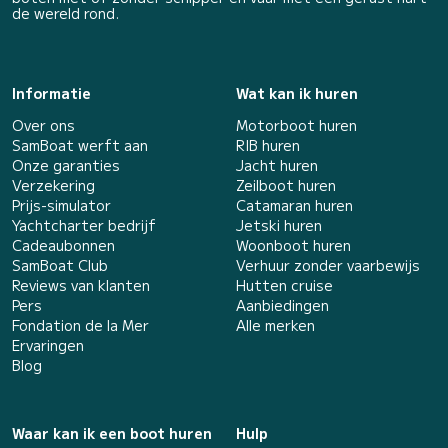
de wereld rond.
Informatie
Wat kan ik huren
Over ons
Motorboot huren
SamBoat werft aan
RIB huren
Onze garanties
Jacht huren
Verzekering
Zeilboot huren
Prijs-simulator
Catamaran huren
Yachtcharter bedrijf
Jetski huren
Cadeaubonnen
Woonboot huren
SamBoat Club
Verhuur zonder vaarbewijs
Reviews van klanten
Hutten cruise
Pers
Aanbiedingen
Fondation de la Mer
Alle merken
Ervaringen
Blog
Waar kan ik een boot huren
Hulp