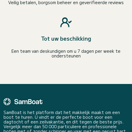
Veilig betalen, borgsom beheer en geverifieerde reviews
Tot uw beschikking
Een team van deskundigen om u 7 dagen per week te
ondersteunen
SamBoat is het platform dat het makkelijk maakt om een
boot te huren. U vindt er de perfecte boot voor een
dagtocht of een zeilvakantie, en dit tegen de beste prijs.
Vergelijk meer dan 50 000 particuliere en professionele
boten met of zonder schipper en vaar met een gerust hart