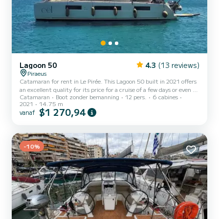
Lagoon 50
4.3
(13 reviews)
Piraeus
Catamaran for rent in Le Pirée. This Lagoon 50 built in 2021 offers
an excellent quality for its price for a cruise of a few days or even a
Catamaran
Boot zonder bemanning
12 pers.
6 cabines
few weeks. You are going to have an exceptional cruise on this
2021
14.75 m
catamaran of 15 meters. You will be able to accommodate up to 12
$1 270,94
vanaf
passengers when cruising and take advantage of its 6 cabins with
total comfort. Voor uw comfort heeft Cel 4 toiletten met douche
aan boord. Het heeft de volgende uitrusting: Water...
-10%