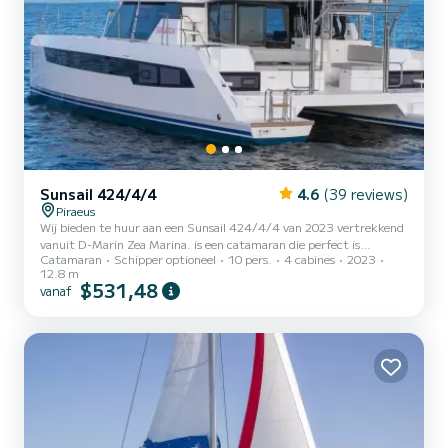
Sunsail 424/4/4
4.6
(39 reviews)
Piraeus
Wij bieden te huur aan een Sunsail 424/4/4 van 2023 vertrekkend
vanuit D-Marin Zea Marina. is een catamaran die perfect is
Catamaran
Schipper optioneel
10 pers.
4 cabines
2023
aangepast voor alle verhuur. Deze catamaran is zeer aangenaam om
12.8 m
te hanteren voor een cruise van een week of langer. De boot heeft 4
$531,48
vanaf
volledig uitgeruste hut(ten) en een capaciteit van 10 personen.
Met een totale lengte van 13 meter is het uw beste bondgenoot
om een uitzonderlijke vakantie op het water door te brengen in de
omgeving van D-Marin Zea Marina Deze Sunsail 424/4...