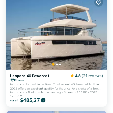
Leopard 40 Powercat
4.8
(21 reviews)
Piraeus
Motorboot for rent in Le Pirée. This Leopard 40 Powercat built in
2025 offers an excellent quality for its price for a cruise of a few
Motorboot
Boot zonder bemanning
6 pers.
253 PK
2025
days or even a few weeks. The boat has 3 cabins with all comfort
12.19 m
and a capacity of 6 people. With an overall length of 12 meters, it
$485,27
vanaf
will be your best ally to spend an exceptional vacation on the water
in the surroundings of Le Pirée Voor uw comfort heeft 2 toiletten
met douche aan boord. Het heeft de volgende...