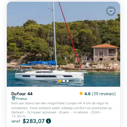
boot is uitgerust met een Full batten mainsail en een...
Dufour 44
4.6
(39 reviews)
Piraeus
Kom aan boord van een magnifieke Sunsail 44.4 om de regio te
ontdekken. Deze zeilboot biedt volledig comfort en prestaties op
Zeilboot
Schipper optioneel
8 pers.
4 cabines
2024
zee. De boot heeft 4 volledig uitgeruste hut(ten) en een capaciteit
13.65 m
van 8 personen. Met een totale lengte van 14 meter is het uw
$283,07
vanaf
beste bondgenoot om een uitzonderlijke vakantie op het water door
te brengen in de omgeving van Deze Sunsail 44.4 is uitgerust met