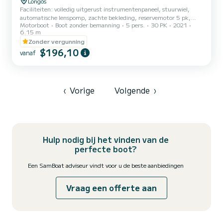
Longós
Faciliteiten: volledig uitgerust instrumentenpaneel, stuurwiel,
automatische lenspomp, zachte bekleding, reservemotor 5 pk,
Motorboot
Boot zonder bemanning
5 pers.
30 PK
2021
muzieksysteem, koelbox, douche, zonnedek, kussens,
6.15 m
bekerhouders, ladder, zonnekap, GPS-veiligheidssysteem.
Zonder vergunning
$196,10
vanaf
‹
Vorige
Volgende
›
Hulp nodig bij het vinden van de
perfecte boot?
Een SamBoat adviseur vindt voor u de beste aanbiedingen
Vraag een offerte aan