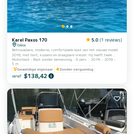
Karel Paxos 170
5.0
(1 reviews)
Gáïos
Betrouwbare, moderne, comfortabele boot van het nieuwe model
2018, met tent, kussens en draagbare vriezer. Hij heeft twee
Motorboot
Boot zonder bemanning
6 pers.
30 PK
2018
motoren, twee ankers, reddingsvesten en alle
5 m
veiligheidsvoorzieningen. Je hebt geen rijbewijs nodig voor dit soort
Geweldige eigenaar
Zonder vergunning
boot. We leren je hoe je hem moet gebruiken, maar je moet wel
$138,42
minimaal R 25 jaar oud zijn. Je kunt er overal in Paxos mee komen
vanaf
en ook het eiland Andipaxos bezoeken. Niet inbegrepen: -Brandstof
-Schipper