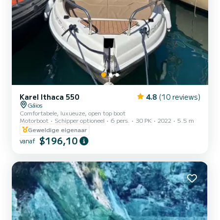
Karel Ithaca 550
4.8
(10 reviews)
Gáïos
Comfortabele, luxueuze, open top boot
Motorboot
Schipper optioneel
6 pers.
30 PK
2022
5.5 m
Geweldige eigenaar
$196,10
vanaf