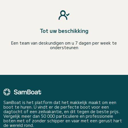
Tot uw beschikking
Een team van deskundigen om u 7 dagen per week te
ondersteunen
SamBoat is het platform dat het makkelijk maakt om een
boot te huren. U vindt er de perfecte boot voor een
dagtocht of een zeilvakantie, en dit tegen de beste prijs.
Vergelijk meer dan 50 000 particuliere en professionele
boten met of zonder schipper en vaar met een gerust hart
de wereld rond.