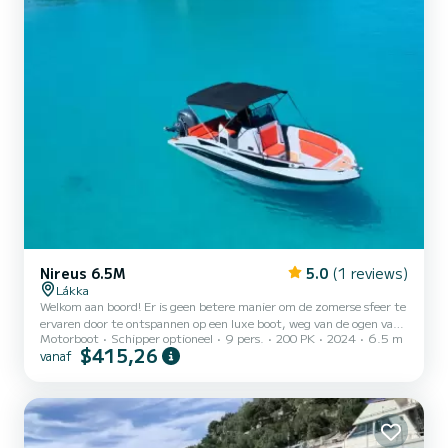
Nireus 6.5M
5.0
(1 reviews)
Lákka
Welkom aan boord! Er is geen betere manier om de zomerse sfeer te
ervaren door te ontspannen op een luxe boot, weg van de ogen van
Motorboot
Schipper optioneel
9 pers.
200 PK
2024
6.5 m
andere reizigers, genietend van de felle Griekse zon met de zilte
$415,26
vanaf
bries, waarbij u zich comfortabel voelt in absolute privacy. Verken
het doorschijnende turquoise water rond Paxos in elegantie en stijl!
Ontsnap naar ongerepte baaien met hun ongerepte stranden,
verborgen grotten en nog veel meer ... MODEL: NIREUS 2024
MOTOR: YAMAHA 200PK AFMETINGEN: 6,50 x 2,50 PERS...