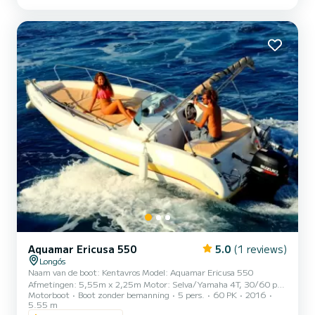
bekleding, reservemotor 5 pk, muzieksysteem, koelbox, douche,
zonnedek, kussens, bekerhouders, ladder, luifel, GPS-veil...
Aquamar Ericusa 550
5.0
(1 reviews)
Longós
Naam van de boot: Kentavros Model: Aquamar Ericusa 550
Afmetingen: 5,55m x 2,25m Motor: Selva/Yamaha 4T, 30/60 pk
Motorboot
Boot zonder bemanning
5 pers.
60 PK
2016
Maximale snelheid: 26 mijl/u Maximum aantal personen: 5 (380
5.55 m
kg) Zorg ervoor dat u het maximale aantal passagiers en het