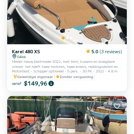
Karel 480 XS
5.0
(3 reviews)
Gáïos
Helder nieuw bootmodel 2022, met tent, kussens en draagbare
vriezer. het heeft twee motoren, twee ankers, reddingsvesten en
Motorboot
Schipper optioneel
5 pers.
30 PK
2022
4.8 m
alle veiligheidspallers. Voor dit soort boten heeft u geen rijbewijs
nodig. Wij leren u hoe u deze moet gebruiken, maar u moet
Geweldige eigenaar
Zonder vergunning
maximaal 25 jaar oud zijn. Je kunt er overal in Paxos mee naartoe
$149,96
vanaf
gaan en ook het eiland Andipaxos bezoeken. Niet inbegrepen: -
Brandstof -Schipper