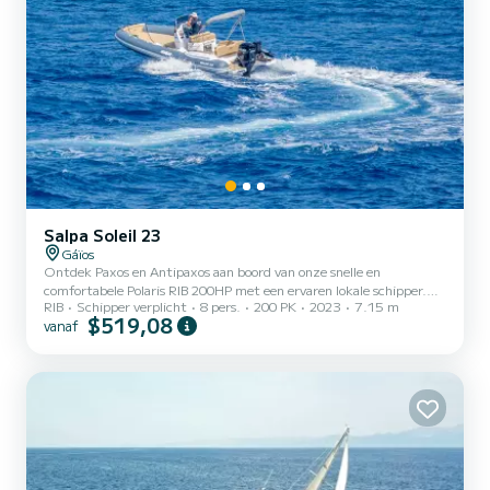
Salpa Soleil 23
Gáïos
Ontdek Paxos en Antipaxos aan boord van onze snelle en
comfortabele Polaris RIB 200HP met een ervaren lokale schipper.
RIB
Schipper verplicht
8 pers.
200 PK
2023
7.15 m
Deze privécruise is ontworpen voor koppels, families en kleine
$519,08
vanaf
groepen die het eiland op hun eigen tempo willen verkennen terwijl
ze de mooiste locaties rond Paxos bezoeken. Duur: Ongeveer 7 uur.
Vertrek: 09:30 uur vanuit de haven van Gaios, Paxos. Terugkeer:
Rond 16:30 uur. Onze Route: Onze dagvullende privécruise volgt
een van de meest complete routes rond Paxos en Antipaxos....