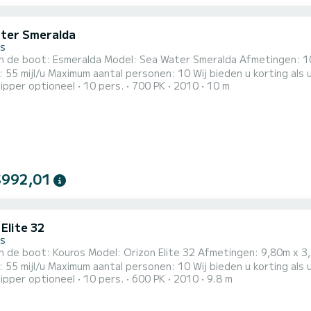
ter Smeralda
s
 Esmeralda Model: Sea Water Smeralda Afmetingen: 10,00m x 3,85m Motoren: 2 x Yamaha 350 HP 4T Maximale
ximum aantal personen: 10 Wij bieden u korting als u uw boot voor 4 of meer dagen boekt. Zorg ervoor dat u
ipper optioneel
10 pers.
700 PK
2010
10 m
passagiers niet overschrijdt. Met een vaarbewijs of met een professionele schipper. Met deze boot kunt u
os en Antipaxos verkennen en ook andere Ionische eilanden (Corfu
$992,01
Elite 32
s
n de boot: Kouros Model: Orizon Elite 32 Afmetingen: 9,80m x 
ximum aantal personen: 10 Wij bieden u korting als u uw boot voor 4 of meer dagen boekt. Zorg ervoor dat u
ipper optioneel
10 pers.
600 PK
2010
9.8 m
passagiers niet overschrijdt. Met een vaarbewijs of met een professionele schipper. Met deze boot kunt u
os en Antipaxos verkennen en ook andere Ionische eilanden (Corfu