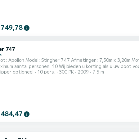
$749,78
er 747
s
t: Apollon Model: Stingher 747 Afmetingen: 7,50m x 3,20m Moto
n: 10 Wij bieden u korting als u uw boot voor 4 of meer dagen boekt. Zorg ervoor dat u het maximale
ipper optioneel
10 pers.
300 PK
2009
7.5 m
chrijdt. Met een vaarbewijs of met een professionele schipper. Met deze boot kunt u heel Paxos en
s verkennen en ook andere Ionische eilanden (Corfu, Ithaka, Kefa
$484,47