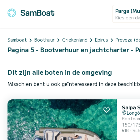
Parga (Mu
Kies een d
Samboat
Boothuur
Griekenland
Epirus
Preveza (d
Pagina 5 - Bootverhuur en jachtcharter - P
Dit zijn alle boten in de omgeving
Misschien bent u ook geïnteresseerd in deze beschikb
Salpa S
Longó
Bootnamen: Agamem
150/175 XL Max
RIB
Sch
boekt. Zorg ervoor dat u het maximale aantal passagiers niet overschrijdt. Met een vaarbewijs of met een professionele schipper.
Met deze