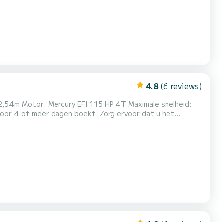
4.8
(6 reviews)
aka, Kefalonia, enz.) en prachtige plekken op het...