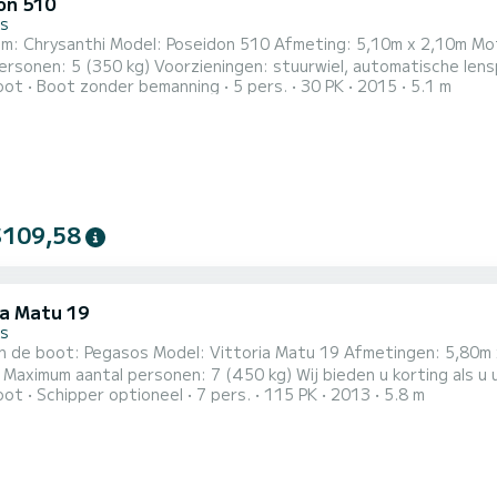
on 510
s
m: Chrysanthi Model: Poseidon 510 Afmeting: 5,10m x 2,10m Moto
ersonen: 5 (350 kg) Voorzieningen: stuurwiel, automatische lens
oot
Boot zonder bemanning
5 pers.
30 PK
2015
5.1 m
k, kussens, bekerhouders, ladder, zonnekap, GPS Safety Syste
$109,58
ia Matu 19
s
boot: Pegasos Model: Vittoria Matu 19 Afmetingen: 5,80m x 2,40m Motor: Mercury EFI 115HP 4T Maxim
al personen: 7 (450 kg) Wij bieden u korting als u uw boot voor 4 of meer dagen boekt. Zorg ervoor dat u
oot
Schipper optioneel
7 pers.
115 PK
2013
5.8 m
le aantal passagiers en het maximale gewicht niet overschrijdt, om veiligheidsreden