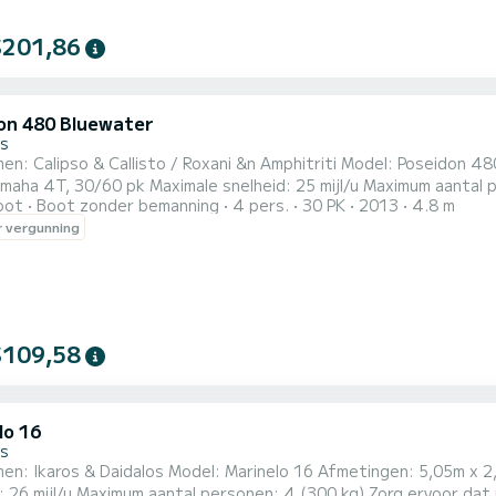
$201,86
on 480 Bluewater
s
n: Calipso & Callisto / Roxani &n Amphitriti Model: Poseidon 4
lheid: 25 mijl/u Maximum aantal personen: 4 (270 kg) Zorg ervoor dat u het maximale aantal
oot
Boot zonder bemanning
4 pers.
30 PK
2013
4.8 m
 het maximale gewicht niet overschrijdt, om veiligheidsredenen. Faciliteiten: stuurwiel, automatische l
 vergunning
$109,58
lo 16
s
en: Ikaros & Daidalos Model: Marinelo 16 Afmetingen: 5,05m x 
u Maximum aantal personen: 4 (300 kg) Zorg ervoor dat u het maximale aantal passagiers en het maximale gewicht