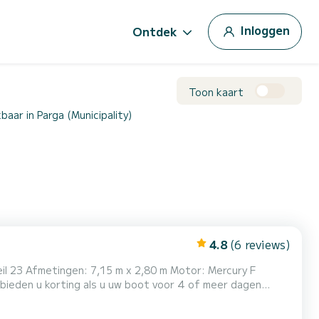
Inloggen
Ontdek
Toon kaart
aar in Parga (Municipality)
4.8
(6 reviews)
ische eilanden (Corfu, Ithaka, Kefalonia, enz.) en...