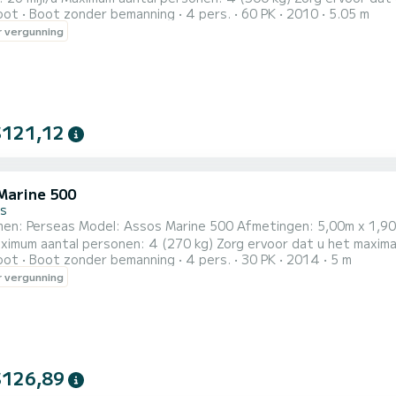
oot
Boot zonder bemanning
4 pers.
60 PK
2010
5.05 m
igheidsredenen. Faciliteiten: volledig uitgerust instrumentenpaneel, stuurwiel, automatische lenspomp,
 vergunning
 bekleding, reservemotor 5 pk, muzieksysteem, koelbox, douche,
$121,12
Marine 500
s
tingen: 5,00m x 1,90m Motor: Tohatsu TLDI, 30/50 HP Maximale snelheid: 25
personen: 4 (270 kg) Zorg ervoor dat u het maximale aantal passagiers en het maximale gewicht niet
oot
Boot zonder bemanning
4 pers.
30 PK
2014
5 m
redenen. Faciliteiten: stuurwiel, automatische lenspomp, gevoerde bekleding, reservemotor 5 pk,
 vergunning
nedek, kussens, bekerhouders, ladder, luifel, GPS-veiligheidssysteem. Met deze boot kunt u heel Pax
$126,89