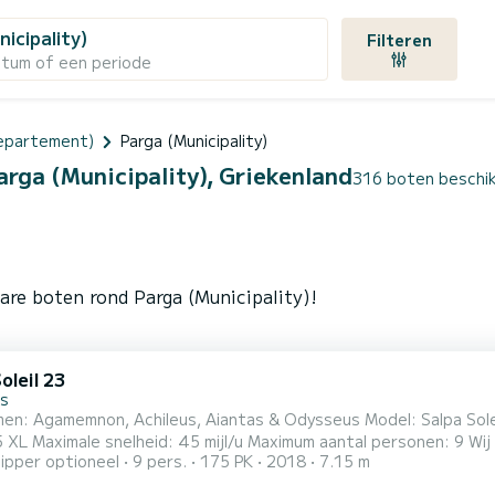
nicipality)
Filteren
atum of een periode
epartement)
Parga (Municipality)
arga (Municipality), Griekenland
316 boten beschikb
are boten rond Parga (Municipality)!
oleil 23
s
non, Achileus, Aiantas & Odysseus Model: Salpa Soleil 23 Afmetingen: 7,15 m x 2,80 m Motor: Mercury F
imale snelheid: 45 mijl/u Maximum aantal personen: 9 Wij bieden u korting als u uw boot voor 4 of meer dagen
ipper optioneel
9 pers.
175 PK
2018
7.15 m
 boot kunt u heel Paxos en Antipaxos verkennen en ook andere Ion