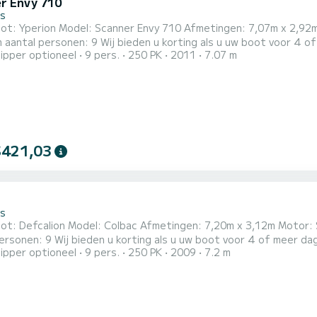
r Envy 710
s
ot: Yperion Model: Scanner Envy 710 Afmetingen: 7,07m x 2,92m 
n u korting als u uw boot voor 4 of meer dagen boekt. Zorg ervoor dat u het maximale aantal
ipper optioneel
9 pers.
250 PK
2011
7.07 m
 een vaarbewijs of met een professionele schipper. Met deze boot kunt u heel Paxos en
s verkennen en ook andere Ionische eilanden (Corfu, Ithaka, Kefa
$421,03
s
Colbac Afmetingen: 7,20m x 3,12m Motor: Suzuki DF 250 HP 4T Maximale snelheid: 50 mijl/u Maximum
ot voor 4 of meer dagen boekt. Zorg ervoor dat u het maximale aantal
ipper optioneel
9 pers.
250 PK
2009
7.2 m
 een vaarbewijs of met een professionele schipper. Met deze boot kunt u heel Paxos en
s verkennen en ook andere Ionische eilanden (Corfu, Ithaka, Kef