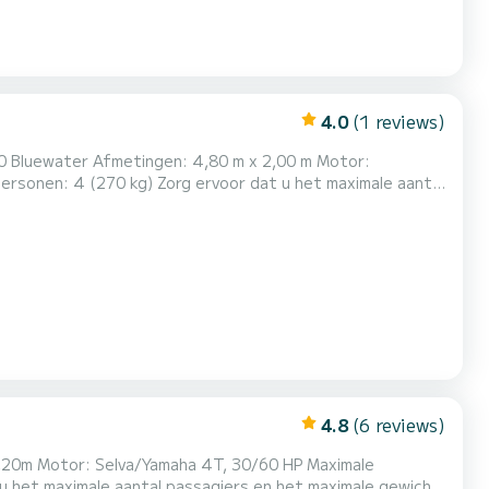
4.0
(1 reviews)
80 Bluewater Afmetingen: 4,80 m x 2,00 m Motor:
enspomp,
gevoerde bekleding, reservemotor 5 pk, koelbox, zonnedek, kussens, bekerhouders, ladder, luifel, GPS-veiligheidssysteem. Met...
4.8
(6 reviews)
2,20m Motor: Selva/Yamaha 4T, 30/60 HP Maximale