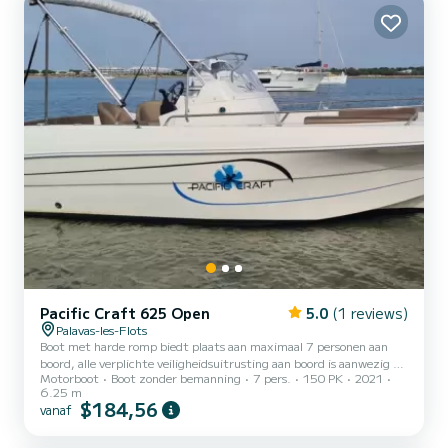
Pacific Craft 625 Open
5.0
(1 reviews)
Palavas-les-Flots
Boot met harde romp biedt plaats aan maximaal 7 personen aan
boord, alle verplichte veiligheidsuitrusting aan boord is aanwezig en
Motorboot
Boot zonder bemanning
7 pers.
150 PK
2021
gecontroleerd, hij is uitgerust met een zonnekussen aan de
6.25 m
voorkant, GPS-sirene, dekdouche en muziek.
$184,56
vanaf