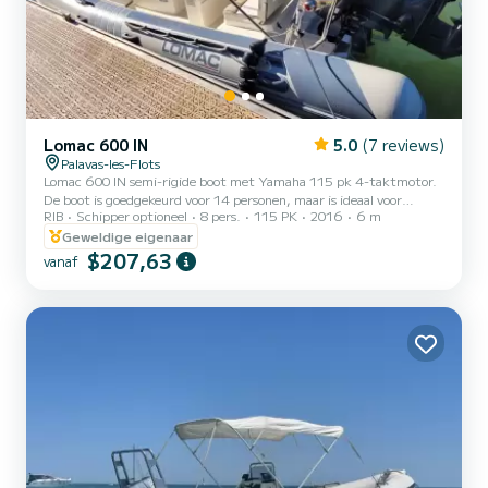
Lomac 600 IN
5.0
(7 reviews)
Palavas-les-Flots
Lomac 600 IN semi-rigide boot met Yamaha 115 pk 4-taktmotor.
De boot is goedgekeurd voor 14 personen, maar is ideaal voor
RIB
Schipper optioneel
8 pers.
115 PK
2016
6 m
maximaal 8 personen. Perfect voor anker op het strand en
gesleepte sporten. Recente en zeer zuinige motor, hydraulische
Geweldige eigenaar
besturing. De boot staat bekend om zijn gedrag op zee en is
$207,63
vanaf
uitgerust met: -een bimini (zonwering), - talrijke opbergboxen, -
een compleet ligbed voor en achter, -een tafel, -een oplaadpunt,-
een rolbeugel opvouwbaar, -talrijke hengelhouders. Het heeft...