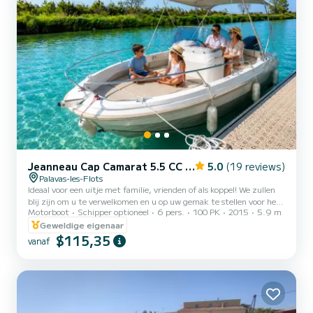
Jeanneau Cap Camarat 5.5 CC Serie 2 Style
5.0
(19 reviews)
Palavas-les-Flots
Ideaal voor een uitje met familie, vrienden of als koppel! We zullen
blij zijn om u te verwelkomen en u op uw gemak te stellen voor het
Motorboot
Schipper optioneel
6 pers.
100 PK
2015
5.9 m
gebruik van deze prachtige CAP CAMARAT 5.5 stijl. De boot is
uitgerust met: - Zonnetent (Bimini) - Zonnedek - 12V stopcontact
Geweldige eigenaar
- Tafel (kan voor of achter geplaatst worden) U kunt beslissen om
$115,35
vanaf
onze boot te huren: - Voor een hele dag van 10u tot 18u - Voor een
halve dag van 9u tot 13u / 14u tot 18u - Bij zonsondergang van
19u tot 22u / 20u tot 22u O...