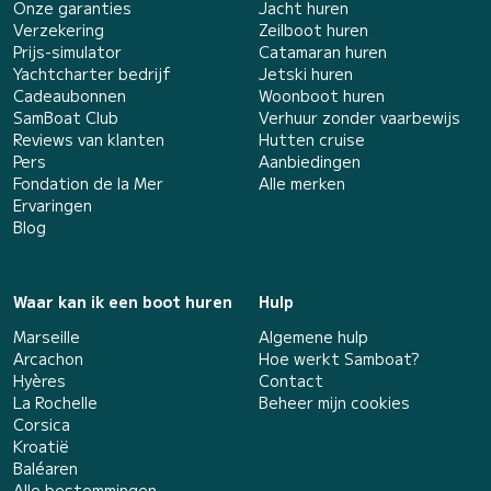
Onze garanties
Jacht huren
Verzekering
Zeilboot huren
Prijs-simulator
Catamaran huren
Yachtcharter bedrijf
Jetski huren
Cadeaubonnen
Woonboot huren
SamBoat Club
Verhuur zonder vaarbewijs
Reviews van klanten
Hutten cruise
Pers
Aanbiedingen
Fondation de la Mer
Alle merken
Ervaringen
Blog
Waar kan ik een boot huren
Hulp
Marseille
Algemene hulp
Arcachon
Hoe werkt Samboat?
Hyères
Contact
La Rochelle
Beheer mijn cookies
Corsica
Kroatië
Baléaren
Alle bestemmingen