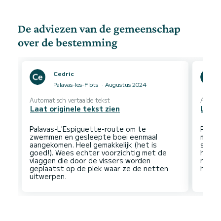
De adviezen van de gemeenschap
over de bestemming
Cedric
Palavas-les-Flots
Augustus 2024
Automatisch vertaalde tekst
Automa
Laat originele tekst zien
Laat 
Palavas-L'Espiguette-route om te
Parke
zwemmen en gesleepte boei eenmaal
minut
aangekomen. Heel gemakkelijk (het is
super
goed!). Wees echter voorzichtig met de
hetze
vlaggen die door de vissers worden
nacht
geplaatst op de plek waar ze de netten