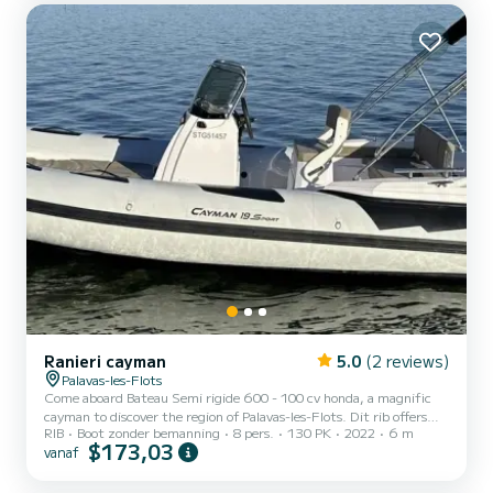
Ranieri cayman
5.0
(2 reviews)
Palavas-les-Flots
Come aboard Bateau Semi rigide 600 - 100 cv honda, a magnific
cayman to discover the region of Palavas-les-Flots. Dit rib offers
RIB
Boot zonder bemanning
8 pers.
130 PK
2022
6 m
complete comfort and performance at sea. You are guaranteed to
$173,03
vanaf
spend an exceptional day or week on this 6 meter boat. The
capacity of this boat is passengers. Wij nodigen u uit om
rechtstreeks een aanvraag bij ons te doen via het platform.