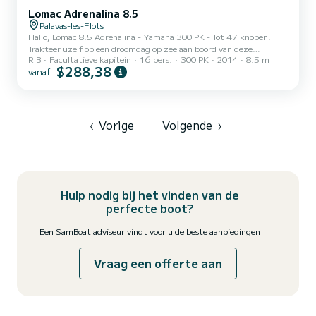
Lomac Adrenalina 8.5
Palavas-les-Flots
Hallo, Lomac 8.5 Adrenalina - Yamaha 300 PK - Tot 47 knopen!
Trakteer uzelf op een droomdag op zee aan boord van deze
RIB
Facultatieve kapitein
16 pers.
300 PK
2014
8.5 m
hoogwaardige, krachtige, comfortabele en volledig uitgeruste RIB.
$288,38
vanaf
Ideaal voor een uitstapje met vrienden, een familie-uitje of
watersportactiviteiten (band, wakeboard, waterskiën), in een van
de mooiste plekjes van de Middellandse Zee. Verken de mooiste
plekjes van de regio: Vaar vrij rond in het hele gebied van Carnon,
Palavas, La Grande Motte en bereik gemakkelijk: Het w...
‹
Vorige
Volgende
›
Hulp nodig bij het vinden van de
perfecte boot?
Een SamBoat adviseur vindt voor u de beste aanbiedingen
Vraag een offerte aan