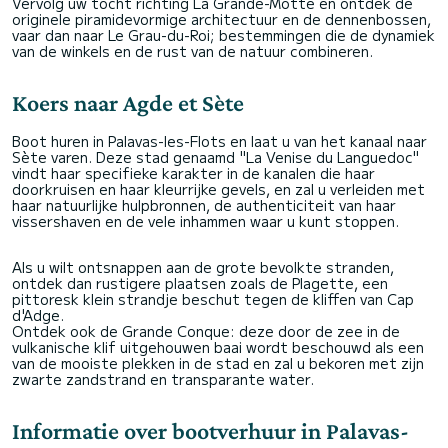
Vervolg uw tocht richting La Grande-Motte en ontdek de
originele piramidevormige architectuur en de dennenbossen,
vaar dan naar Le Grau-du-Roi; bestemmingen die de dynamiek
van de winkels en de rust van de natuur combineren.
Koers naar Agde et Sète
Boot huren in Palavas-les-Flots en laat u van het kanaal naar
Sète varen. Deze stad genaamd "La Venise du Languedoc"
vindt haar specifieke karakter in de kanalen die haar
doorkruisen en haar kleurrijke gevels, en zal u verleiden met
haar natuurlijke hulpbronnen, de authenticiteit van haar
vissershaven en de vele inhammen waar u kunt stoppen.
Als u wilt ontsnappen aan de grote bevolkte stranden,
ontdek dan rustigere plaatsen zoals de Plagette, een
pittoresk klein strandje beschut tegen de kliffen van Cap
d'Adge.
Ontdek ook de Grande Conque: deze door de zee in de
vulkanische klif uitgehouwen baai wordt beschouwd als een
van de mooiste plekken in de stad en zal u bekoren met zijn
zwarte zandstrand en transparante water.
Informatie over bootverhuur in Palavas-