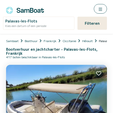
Palavas-les-Flots
Filteren
Kies een datum of een periode
Samboat
Boothuur
Frankrijk
Occitanie
Hérault
Palavas-le
Bootverhuur en jachtcharter - Palavas-les-Flots,
Frankrijk
417 boten beschikbaar in Palavas-les-Flots