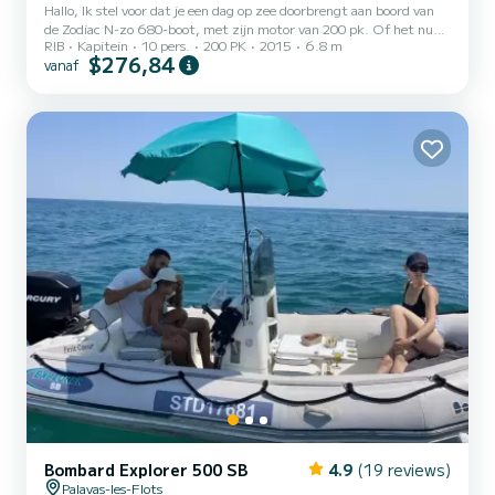
Hallo, Ik stel voor dat je een dag op zee doorbrengt aan boord van
de Zodiac N-zo 680-boot, met zijn motor van 200 pk. Of het nu
RIB
Kapitein
10 pers.
200 PK
2015
6.8 m
gaat om wandelingen, watersporten met uitrusting inbegrepen
$276,84
vanaf
(boei voor 2 personen , waterskiën, wakeboard), vissen. Met meer
dan 15 jaar ervaring zal ik je vergezellen op deze onvergetelijke
dag. Ik kijk vooruit,
Bombard Explorer 500 SB
4.9
(19 reviews)
Palavas-les-Flots