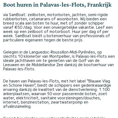
Boot huren in Palavas-les-Flots, Frankrijk
via SamBoat: zeilboten, motorboten, jachten, semi-rigide
rubberboten, catamarans of woonboten. Wij bieden een
breed scala aan boten te huur, met of zonder schipper
vanaf €50 /dag. Voor een onvergetelijke vakantie. Leef een
week op een zeilboot of motorboot. Huur per dag of per
week. SamBoat biedt u botenverhuur van professionals of
particuliere eigenaren tegen de beste prijs.
Gelegen in de Languedoc-Roussillon-Midi-Pyrénées, op
slechts 10 kilometer van Montpellier, is Palavas-les-Flots een
ideale jachthaven om te genieten van de Golf van de
Leeuwen en de Middellandse Zee dankzij de bootverhuur van
Palavas-les-Flots.
De haven van Palavas-les-Flots, met het label "Blauwe Vlag
en Schone Haven", biedt de schippers een gedenkwaardige
ervaring dankzij de kwaliteit van de dienstverlening: 1.100
ankerplaatsen, waarvan 50 voor passerende boten, zoet
water, elektriciteit, sanitaire voorzieningen/douches,
internet, benzinestation, zwartwaterpomp en
afvalinzameling.