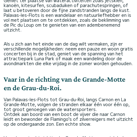
Geniet ter plaatse van wateractiviteiten zoals jetskiën,
kanoën, kitesurfen, scubaduiken of parachutespringen, of
laat u betoveren door de fijne zandstranden langs de kust.
Palavas-les-Flots is een wandelaar en natuurliefhebber en is
vol met plaatsen om te ontdekken, zoals de beklimming van
de Pic du Loup om te genieten van een adembenemend
uitzicht.
Als u zich aan het einde van de dag wilt vermaken, zijn er
verschillende mogelijkheden: neem een pauze en woon gratis
concerten bij in de stad, geniet van de spanning van het
attractiepark Luna Park of maak een wandeling door de
avondmarkten die elke vrijdag in de zomer worden gehouden.
Vaar in de richting van de Grande-Motte
en de Grau-du-Roi.
Van Palavas-les-Flots tot Grau-du-Roi, langs Carnon en La
Grande-Motte, volgen de stranden elkaar één voor één op,
tot groot genoegen van de watersporters.
Ontdek aan boord van een boot de vijver die naar Carnon
leidt en bewonder de Flamingo's of zilverreigers met uitzicht
op de ondergaande zon. Een echte show.