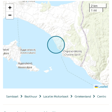
2 km
+
1 mi
−
Leaflet
Samboat
Boothuur
Locatie Motorboot
Griekenland
Central M