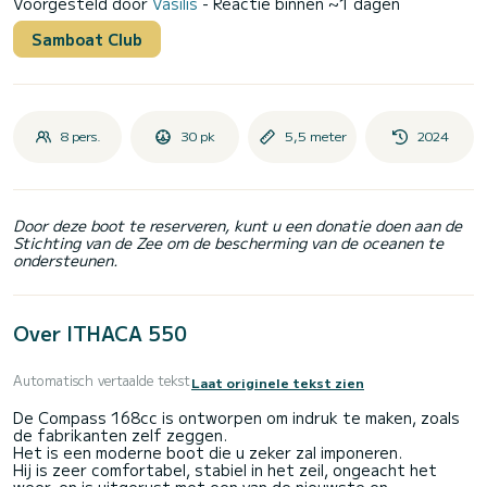
Voorgesteld door
Vasilis
- Reactie binnen ~1 dagen
Samboat Club
8 pers.
30 pk
5,5 meter
2024
Door deze boot te reserveren, kunt u een donatie doen aan de
Stichting van de Zee om de bescherming van de oceanen te
ondersteunen.
Over ITHACA 550
Automatisch vertaalde tekst
Laat originele tekst zien
De Compass 168cc is ontworpen om indruk te maken, zoals
de fabrikanten zelf zeggen.
Het is een moderne boot die u zeker zal imponeren.
Hij is zeer comfortabel, stabiel in het zeil, ongeacht het
weer, en is uitgerust met een van de nieuwste en