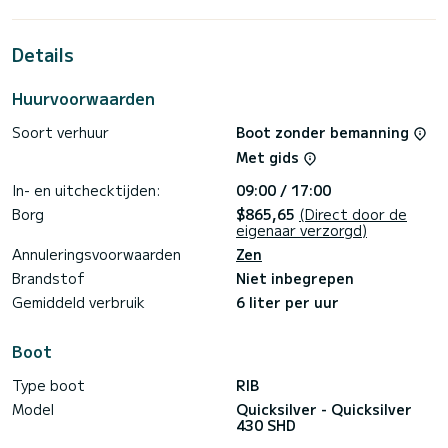
aanmeren. Ik zorg voor het te water laten bij de haven van
uw keuze (binnen een straal van 20 km rond Ornex 01210 -
mogelijkheid verder weg tegen meerprijs). Eenmaal ter
Details
plaatse leg ik u uit hoe de boot werkt en waar de
veiligheidsuitrusting zich bevindt, waarna u klaar bent om
zelfstandig te vertrekken. Bij terugkomst zet ik de boot
Huurvoorwaarden
weer op de trailer en maken we samen een snelle inventaris
op. Beschikbare opties: Verhuur met trailer: €80/dag
Soort verhuur
Boot zonder bemanning
Paddle: €30/dag Ik kijk ernaar uit u te ontmoeten en u te
laten genieten van mooie vaartochten! Met vriendelijke
Met gids
In- en uitchecktijden:
09:00 / 17:00
Borg
$865,65
(Direct door de
eigenaar verzorgd)
Annuleringsvoorwaarden
Zen
Brandstof
Niet inbegrepen
Gemiddeld verbruik
6 liter per uur
Boot
Type boot
RIB
Model
Quicksilver - Quicksilver
430 SHD