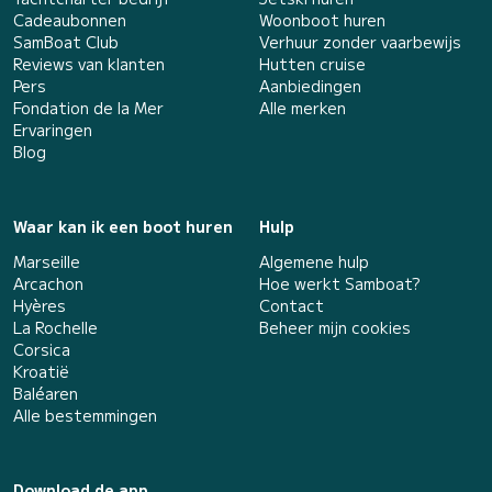
Cadeaubonnen
Woonboot huren
SamBoat Club
Verhuur zonder vaarbewijs
Reviews van klanten
Hutten cruise
Pers
Aanbiedingen
Fondation de la Mer
Alle merken
Ervaringen
Blog
Waar kan ik een boot huren
Hulp
Marseille
Algemene hulp
Arcachon
Hoe werkt Samboat?
Hyères
Contact
La Rochelle
Beheer mijn cookies
Corsica
Kroatië
Baléaren
Alle bestemmingen
Download de app