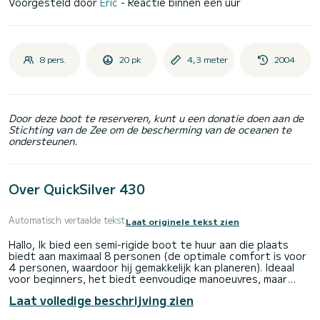
Voorgesteld door
Eric
- Reactie binnen een uur
8 pers.
20 pk
4,3 meter
2004
Door deze boot te reserveren, kunt u een donatie doen aan de
Stichting van de Zee om de bescherming van de oceanen te
ondersteunen.
Over QuickSilver 430
Automatisch vertaalde tekst
Laat originele tekst zien
Hallo, Ik bied een semi-rigide boot te huur aan die plaats
biedt aan maximaal 8 personen (de optimale comfort is voor
4 personen, waardoor hij gemakkelijk kan planeren). Ideaal
voor beginners, het biedt eenvoudige manoeuvres, maar
vereist wel een vaarbewijs (20 pk 4-takt motor). Het
Laat volledige beschrijving zien
brandstofverbruik is zeer laag (brandstof niet inbegrepen)
en door de geringe diepgang kan hij bijna overal gemakkelijk