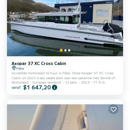
Axopar 37 XC Cross Cabin
Pýlos
Incredible motorboot te huur in Pýlos. Deze Axopar 37 XC Cross
Cabin uit 2023 is een ideale boot voor een vakantie met familie of
Motorboot
Schipper verplicht
12 pers.
2023
11.6 m
vrienden. Je bent verzekerd van een uitzonderlijke dag of week op
$1 647,20
vanaf
deze 12 meter lange boot. De capaciteit van deze boot is
passagiers. Het beschikt over de volgende uitrusting: Boegschroef,
Buitenspeakers, Dekdouche, Zonnepaneel, Bluetooth-verbinding.
We nodigen je uit om rechtstreeks een verzoek in te dienen op het
platform