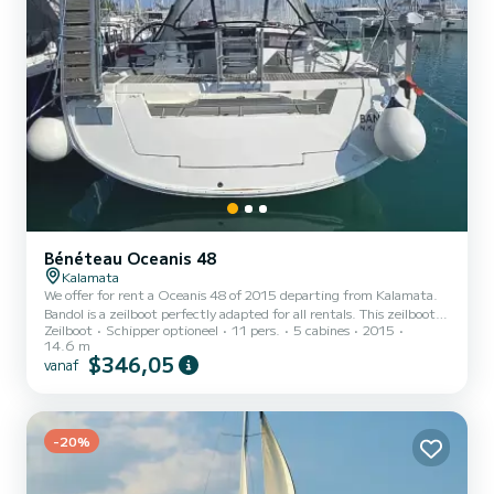
Bénéteau Oceanis 48
Kalamata
We offer for rent a Oceanis 48 of 2015 departing from Kalamata.
Bandol is a zeilboot perfectly adapted for all rentals. This zeilboot is
Zeilboot
Schipper optioneel
11 pers.
5 cabines
2015
very pleasant to handle for a week cruise or more. You are
14.6 m
guaranteed to spend an exceptional day or week on this 15 meter
$346,05
vanaf
boat. The capacity of this boat is passengers. Het heeft de volgende
uitrusting: Bluetooth connection, USB aansluiting, Achterste
bereik, Buitendouche, Buitenboordmotor, Zonnepaneel,
Boegschroef, Buitenluidsprekers. Wij nodigen u uit...
-20%