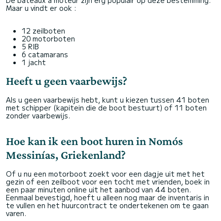
De bateaux à moteur zijn erg populair op deze bestemming.
Maar u vindt er ook :
12 zeilboten
20 motorboten
5 RIB
6 catamarans
1 jacht
Heeft u geen vaarbewijs?
Als u geen vaarbewijs hebt, kunt u kiezen tussen 41 boten
met schipper (kapitein die de boot bestuurt) of 11 boten
zonder vaarbewijs.
Hoe kan ik een boot huren in Nomós
Messinías, Griekenland?
Of u nu een motorboot zoekt voor een dagje uit met het
gezin of een zeilboot voor een tocht met vrienden, boek in
een paar minuten online uit het aanbod van 44 boten.
Eenmaal bevestigd, hoeft u alleen nog maar de inventaris in
te vullen en het huurcontract te ondertekenen om te gaan
varen.