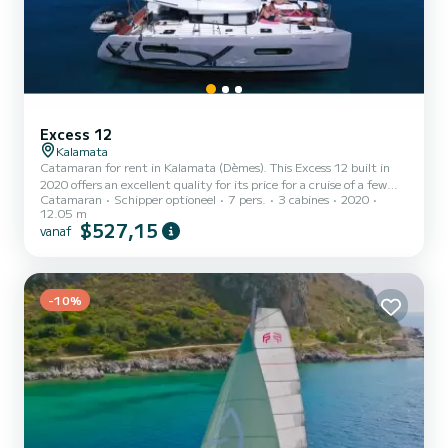
Excess 12
Kalamata
Catamaran for rent in Kalamata (Dèmes). This Excess 12 built in
2020 offers an excellent quality for its price for a cruise of a few
Catamaran
Schipper optioneel
7 pers.
3 cabines
2020
days or even a few weeks. You are guaranteed to spend an
12.05 m
exceptional day or week on this 12 meter boat. The capacity of this
$527,15
vanaf
boat is passengers. Het heeft de volgende uitrusting:
Buitenluidsprekers, Buitendouche, Zonnepaneel, Watermaker. U
kunt uw reserveringsaanvraag naar ons sturen op SamBoat!
-10%