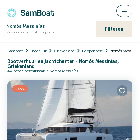
Nomós Messinías
Filteren
Kies een datum of een periode
Samboat
Boothuur
Griekenland
Peloponnese
Nomós Messinías
Bootverhuur en jachtcharter - Nomós Messinías,
Griekenland
44 boten beschikbaar in Nomós Messinías
-36%