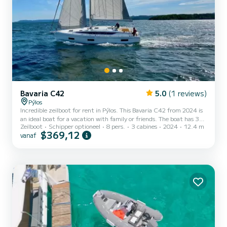
Bavaria C42
5.0
(1 reviews)
Pýlos
Incredible zeilboot for rent in Pýlos. This Bavaria C42 from 2024 is
an ideal boat for a vacation with family or friends. The boat has 3
Zeilboot
Schipper optioneel
8 pers.
3 cabines
2024
12.4 m
cabins with all comfort and a capacity of 8 people. With an overall
$369,12
vanaf
length of 12 meters, it will be your best ally to spend an
exceptional vacation on the water in the surroundings of Pýlos Dit
Bavaria C42 is uitgerust met2 toilets met douche. Het heeft de
volgende uitrusting: Automatische piloot, Buitenboord...