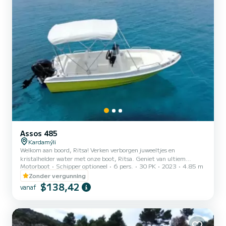
Assos 485
Kardamýli
Welkom aan boord, Ritsa! Verken verborgen juweeltjes en
kristalhelder water met onze boot, Ritsa. Geniet van ultiem
Motorboot
Schipper optioneel
6 pers.
30 PK
2023
4.85 m
comfort met leren stoelen, een bimini-top zonnescherm en een
Bluetooth-geluidssysteem. Uw veiligheid staat voorop, met
Zonder vergunning
reddingsvesten voor iedereen, een secundaire 2023 Mercury 3.5pk
$138,42
vanaf
motor, pyrotechnische veiligheidsuitrusting, GPS-tracker (volgt de
locatie van de boot) en een exclusieve schroefbeschermer. Verhuur
Voorwaarden & Condities: Er is geen vergunning vereist voor het
best...