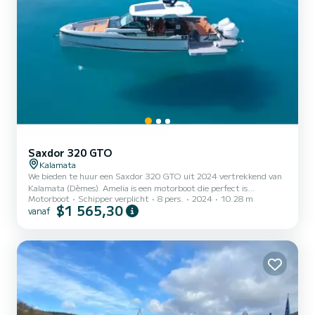
Saxdor 320 GTO
Kalamata
We bieden te huur een Saxdor 320 GTO uit 2024 vertrekkend van
Kalamata (Dèmes). Amelia is een motorboot die perfect is
Motorboot
Schipper verplicht
8 pers.
2024
10.28 m
aangepast voor alle verhuur. Deze motorboot is zeer aangenaam om
$1 565,30
vanaf
te hanteren voor een week cruise of meer. Je bent gegarandeerd
een uitzonderlijke dag of week door te brengen op deze 10 meter
boot. De capaciteit van deze boot is passagiers. Het heeft de
volgende uitrusting: Boegschroef, Dekdouche, Zonnepaneel. Je
kunt ons je boekingsverzoek sturen op SamBoat!