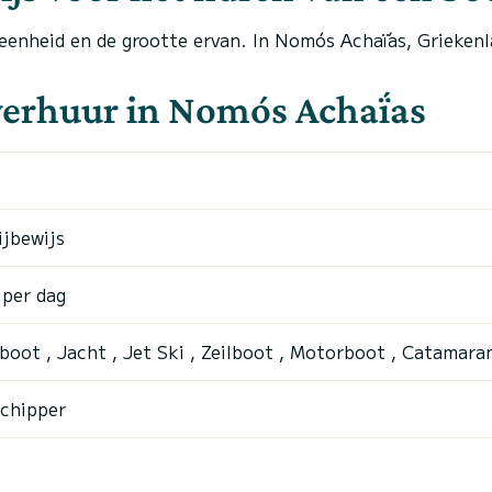
 eenheid en de grootte ervan. In Nomós Achaḯas, Grieken
verhuur in Nomós Achaḯas
ijbewijs
per dag
boot , Jacht , Jet Ski , Zeilboot , Motorboot , Catamara
chipper