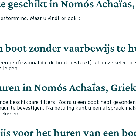
te geschikt in Nomós Achaḯas,
 bestemming. Maar u vindt er ook :
n boot zonder vaarbewijs te h
en professional die de boot bestuurt) uit onze selectie 
 leiden.
huren in Nomós Achaḯas, Grie
nde beschikbare filters. Zodra u een boot hebt gevonden 
uur te bevestigen. Na betaling kunt u een afspraak mak
tekenen.
js voor het huren van een bo