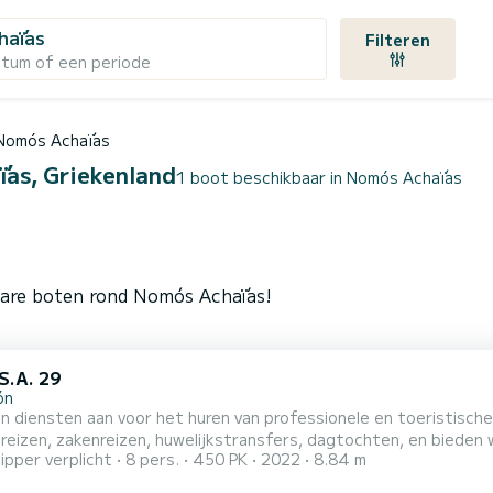
haḯas
Filteren
atum of een periode
Nomós Achaḯas
ḯas, Griekenland
1 boot beschikbaar in Nomós Achaḯas
bare boten rond Nomós Achaḯas!
S.A. 29
ón
ensten aan voor het huren van professionele en toeristische boten. Met jarenlange ervaring in het ve
reizen, zakenreizen, huwelijkstransfers, dagtochten, en bieden
ipper verplicht
8 pers.
450 PK
2022
8.84 m
boot huren om vrijgezellenfeesten of verjaardagsfeestjes of an
liseerd in veilig en plezierig vervoer met de boten van ons bedri