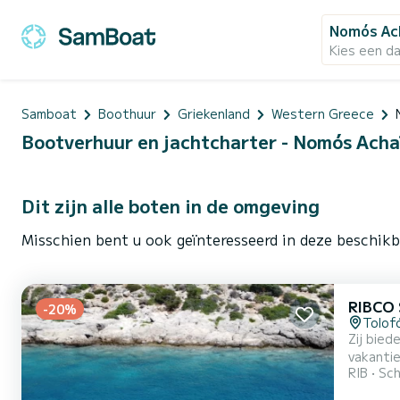
Nomós Ac
Kies een d
Samboat
Boothuur
Griekenland
Western Greece
Bootverhuur en jachtcharter - Nomós Acha
Dit zijn alle boten in de omgeving
Misschien bent u ook geïnteresseerd in deze beschik
RIBCO 
-20%
Tolof
Zij bieden di
vakantie
RIB
Sch
ook een 
gespecia