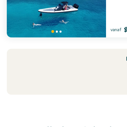
schi...
vanaf