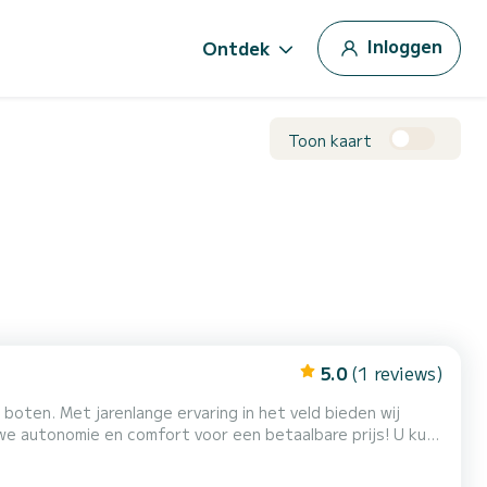
Inloggen
Ontdek
Toon kaart
5.0
(1 reviews)
ld bieden wij
 we autonomie en comfort voor een betaalbare prijs! U kunt
dere evenementen te organiseren. Wij zijn
jf. Verken de eilanden van de Argosaronische Golf! De