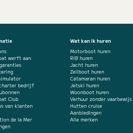
matie
Wat kan ik huren
ons
Motorboot huren
at werft aan
RIB huren
garanties
Jacht huren
kering
Zeilboot huren
simulator
Catamaran huren
charter bedrijf
Jetski huren
ubonnen
Woonboot huren
at Club
Verhuur zonder vaarbewijs
ws van klanten
Hutten cruise
Aanbiedingen
tion de la Mer
Alle merken
ingen