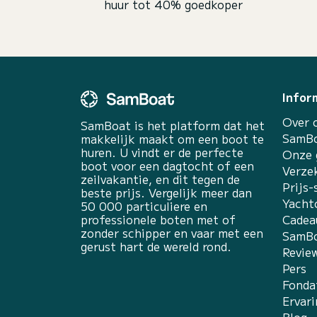
huur tot 40% goedkoper
Infor
Over 
SamBoat is het platform dat het
SamBo
makkelijk maakt om een boot te
huren. U vindt er de perfecte
Onze 
boot voor een dagtocht of een
Verze
zeilvakantie, en dit tegen de
Prijs-
beste prijs. Vergelijk meer dan
Yacht
50 000 particuliere en
professionele boten met of
Cadea
zonder schipper en vaar met een
SamBo
gerust hart de wereld rond.
Revie
Pers
Fonda
Ervar