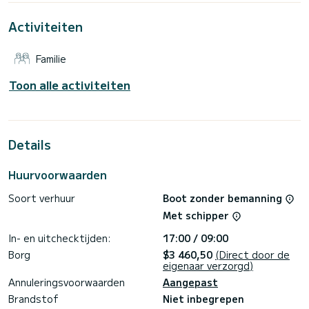
Níkiti
Activiteiten
Deze Dufour 460 Grand Large is uitgerust met 4 toiletten
met een douche.
Familie
Deze boot is uitgerust met een Volledig gelat grootzeil en
een Rolgenua. Het beschikt over de volgende uitrusting:
Buitenboordmotor, Luidsprekers.
Toon alle activiteiten
Neem gerust contact met ons op voor een offerte, u wordt
Details
Huurvoorwaarden
Soort verhuur
Boot zonder bemanning
Met schipper
In- en uitchecktijden:
17:00 / 09:00
Borg
$3 460,50
(Direct door de
eigenaar verzorgd)
Annuleringsvoorwaarden
Aangepast
Brandstof
Niet inbegrepen