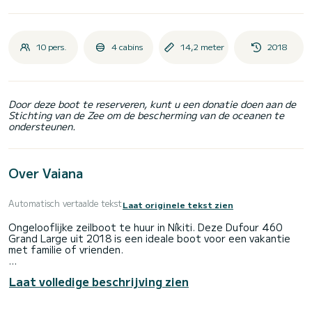
10 pers.
4 cabins
14,2 meter
2018
Door deze boot te reserveren, kunt u een donatie doen aan de
Stichting van de Zee om de bescherming van de oceanen te
ondersteunen.
Over Vaiana
Automatisch vertaalde tekst
Laat originele tekst zien
Ongelooflijke zeilboot te huur in Níkiti. Deze Dufour 460
Grand Large uit 2018 is een ideale boot voor een vakantie
met familie of vrienden.
De boot heeft 4 volledig uitgeruste hut(ten) en een
Laat volledige beschrijving zien
capaciteit van 10 personen. Met een totale lengte van 14
meter is het uw beste bondgenoot om een uitzonderlijke
vakantie op het water door te brengen in de omgeving van