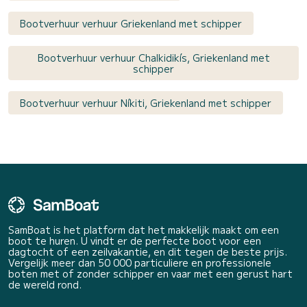
Bootverhuur verhuur Griekenland met schipper
Bootverhuur verhuur Chalkidikís, Griekenland met
schipper
Bootverhuur verhuur Níkiti, Griekenland met schipper
SamBoat is het platform dat het makkelijk maakt om een
boot te huren. U vindt er de perfecte boot voor een
dagtocht of een zeilvakantie, en dit tegen de beste prijs.
Vergelijk meer dan 50 000 particuliere en professionele
boten met of zonder schipper en vaar met een gerust hart
de wereld rond.