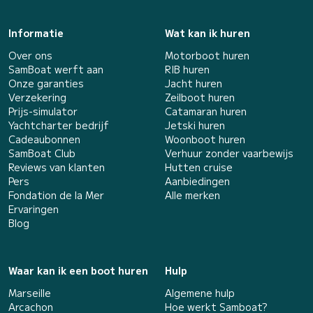
Informatie
Wat kan ik huren
Over ons
Motorboot huren
SamBoat werft aan
RIB huren
Onze garanties
Jacht huren
Verzekering
Zeilboot huren
Prijs-simulator
Catamaran huren
Yachtcharter bedrijf
Jetski huren
Cadeaubonnen
Woonboot huren
SamBoat Club
Verhuur zonder vaarbewijs
Reviews van klanten
Hutten cruise
Pers
Aanbiedingen
Fondation de la Mer
Alle merken
Ervaringen
Blog
Waar kan ik een boot huren
Hulp
Marseille
Algemene hulp
Arcachon
Hoe werkt Samboat?