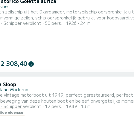
 storico Goletta aurica
sine
ch zeilschip uit het Dxardameer, motorzeilschip oorspronkelijk 
mvormige zeilen, schip oorspronkelijk gebruikt voor koopvaardij
Schipper verplicht
50 pers.
1926
24 m
eigenaar, tegenwoordig een prestigieuze locatie voor privé-eve
ondergang en exclusieve feesten.
$2 308,40
a Sloop
lano-Maderno
 vintage motorboot uit 1949, perfect gerestaureerd, perfect voor uitsta
 beweging van deze houten boot en beleef onvergetelijke mome
Schipper verplicht
12 pers.
1949
13 m
ige eigenaar