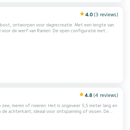
4.0
(3 reviews)
n boot, ontworpen voor dagrecreatie. Met een lengte van
voor de werf van Ranieri. De open configuratie met
 voor de categorie. Uitgerust met een
ideaal voor varen in beschermde gebieden of meren waar
4.8
(4 reviews)
 zee, meren of rivieren. Het is ongeveer 5,5 meter lang en
 de achterkant, ideaal voor ontspanning of vissen. De
en met respect voor het milieu, perfect voor wie op zoek
he motor is het beheer eenvoudig en zijn de...