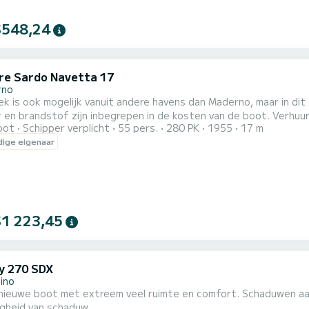
$548,24
re Sardo Navetta 17
rno
ek is ook mogelijk vanuit andere havens dan Maderno, maar in dit ge
dstof zijn inbegrepen in de kosten van de boot. Verhuur van een prachtige shuttle, in 2012 volledig gerestaureerd
oot
Schipper verplicht
55 pers.
280 PK
1955
17 m
de glorie hersteld, waarmee u heerlijke dagen vol plezier, zorge
ige eigenaar
gezelschap van vrienden en familie! br> >De boot v
$1 223,45
y 270 SDX
ino
rnieuwe boot met extreem veel ruimte en comfort. Schaduwen aan
gheid van schaduw