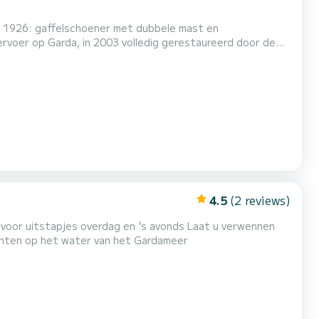
uit 1926: gaffelschoener met dubbele mast en
vervoer op Garda, in 2003 volledig gerestaureerd door de
nementen, bruiloften , bedrijfsteamgebouwen, aperitieven
4.5
(2 reviews)
pjes overdag en 's avonds Laat u verwennen
nten op het water van het Gardameer