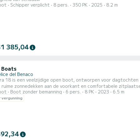
oot
Schipper verplicht
8 pers.
350 PK
2025
8.2 m
$1 385,04
a Boats
elice del Benaco
ra 18 is een veelzijdige open boot, ontworpen voor dagtochten o
 ruime zonnedekken aan de voorkant en comfortabele zitplaatsen
oot
Boot zonder bemanning
6 pers.
8 PK
2023
6.5 m
e met elektrische motor combineert het comfort van geruisloos 
 vergunning
naar een ecologische en emissievrije vaarervaring. Dankzij de ele
$92,34