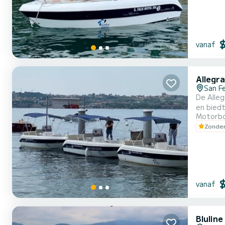
vanaf
Allegra
San F
De Alleg
en biedt
Motorb
De versi
Zonder
zoek is 
vanaf
Bluline