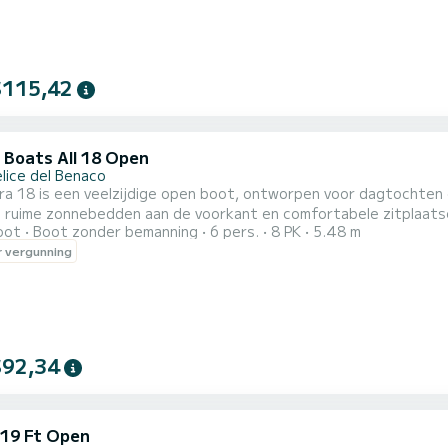
$115,42
 Boats All 18 Open
elice del Benaco
ra 18 is een veelzijdige open boot, ontworpen voor dagtochten o
 ruime zonnebedden aan de voorkant en comfortabele zitplaatse
oot
Boot zonder bemanning
6 pers.
8 PK
5.48 m
e met elektrische motor combineert het comfort van geruisloos 
 vergunning
naar een ecologische en emissievrije vaarervaring. Dankzij de ele
$92,34
 19 Ft Open