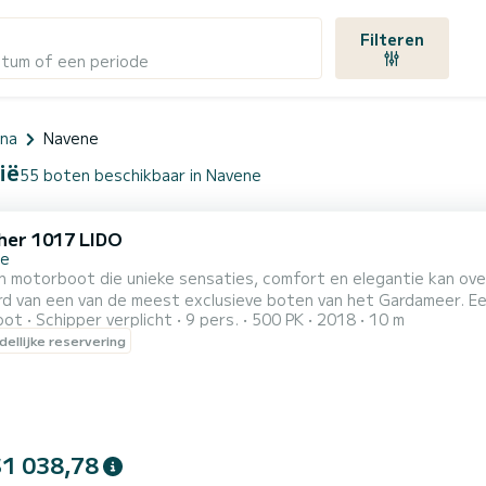
Filteren
atum of een periode
ona
Navene
ië
55 boten beschikbaar in Navene
her 1017 LIDO
ne
 motorboot die unieke sensaties, comfort en elegantie kan over
rd van een van de meest exclusieve boten van het Gardameer. Ee
oot
Schipper verplicht
9 pers.
500 PK
2018
10 m
eest suggestieve plekjes van het Gardameer te ontdekken. Aggr
ellijke reservering
ng. Het veelzijdige ontwerp van de cockpit interpreteert perfect
$1 038,78