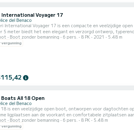
i International Voyager 17
elice del Benaco
ri International Voyager 17 is een compacte en veelzijdige ope
r 5 meter biedt het een elegant en verzorgd ontwerp, typerend 
oot
Boot zonder bemanning
6 pers.
8 PK
2021
5.48 m
console zorgt voor gemakkelijke beweging aan boord en goede leefbaarheid
 vergunning
che motor is de Voyager 17 bijzonder stil, milieuvriendelijk en 
..
$115,42
 Boats All 18 Open
elice del Benaco
a 18 is een veelzijdige open boot, ontworpen voor dagtochten op
ime ligplaatsen aan de voorkant en comfortabele zitplaatsen aan
oot
Boot zonder bemanning
6 pers.
8 PK
5.48 m
et elektrische motor combineert het comfort van geruisloos var
 vergunning
een ecologische en emissievrije vaarervaring. Dankzij de elektrisc