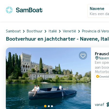
Navene
Kies een d
Samboat
Boothuur
Italië
Venetië
Provincia di Ver
Bootverhuur en jachtcharter - Navene, Ital
Frausc
Nave
Een open
aan boo
Motorb
om de m
Onmidd
uitrusti
vanaf