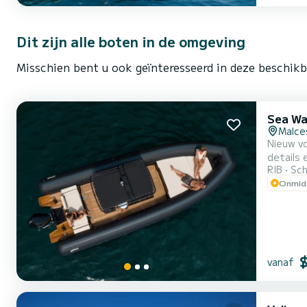
Dit zijn alle boten in de omgeving
Misschien bent u ook geïnteresseerd in deze beschik
Sea Wa
Malce
Nieuw vo
details 
RIB
Sch
gestoken als door
Onmidd
Uitgeru
navigatie
vanaf