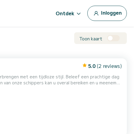
Inloggen
Ontdek
Toon kaart
5.0
(2 reviews)
brengen met een tijdloze stijl. Beleef een prachtige dag
n van onze schippers kan u overal bereiken en u meenemen
essieve en zachte waterlijnen, functionele en praktische
 de sobere en doeltreffende stijl van de Frauscher...