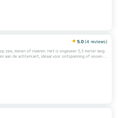
5.0
(4 reviews)
p zee, meren of rivieren. Het is ongeveer 5,5 meter lang
n aan de achterkant, ideaal voor ontspanning of vissen.
varen met respect voor het milieu, perfect voor wie op
ktrische motor is het beheer eenvoudig en zijn de...