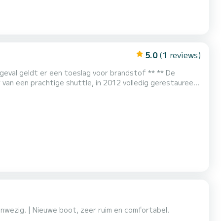
5.0
(1 reviews)
val geldt er een toeslag voor brandstof ** ** De
loosheid en ontspanning kunt doorbrengen in het
an circa 17 meter is gebouwd over twee verdiepingen en biedt plaats aan...
wezig. | Nieuwe boot, zeer ruim en comfortabel.