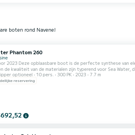
bare boten rond Navene!
ter Phantom 260
sine
or 2023 Deze opblaasbare boot is de perfecte synthese van elega
en de kwaliteit van de materialen zijn typerend voor Sea Water,
ipper optioneel
10 pers.
300 PK
2023
7.7 m
gaans voorbehouden is aan maxiribs. Gemotoriseerd met een Mercury V8-buitenboordmotor van 300 pk
ellijke reservering
st met Garmin boordelektronica met kaarten, GPS en dieptemeter
verlichting, ankerlie...
$692,52