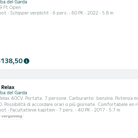
ba del Garda
19 Ft Open
oot
Schipper verplicht
6 pers.
60 PK
2022
5.8 m
$138,50
 Relax
ba del Garda
Relax 40CV. Portata: 7 persone. Carburante: benzina. Potenza 
à di accordare orari o più giornate. Comfortabele en ruime boot met een 40CV motor, geen vaarbewijs nodig
oot
Facultatieve kapitein
7 pers.
40 PK
2017
5.7 m
bruik, eenvoudig te besturen en perfect om een ontspannen dag
 vergunning
veiligheid. Huur deze boot in Manerba del Garda en bereik alle be
jzijnd...