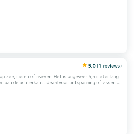
5.0
(1 reviews)
p zee, meren of rivieren. Het is ongeveer 5,5 meter lang
 aan de achterkant, ideaal voor ontspanning of vissen.
varen met respect voor het milieu, perfect voor wie op
ktrische motor is het beheer eenvoudig en zijn de...