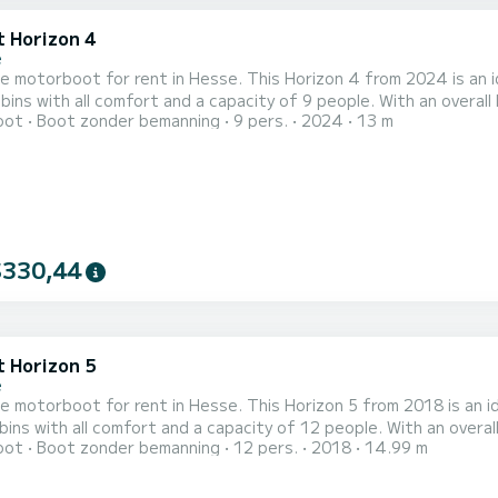
t Horizon 4
e
e motorboot for rent in Hesse. This Horizon 4 from 2024 is an ideal b
bins with all comfort and a capacity of 9 people. With an overall 
oot
Boot zonder bemanning
9 pers.
2024
13 m
ation on the water in the surroundings of Hesse Dit Horizon 4 is uitgerust met4 toilets met douche. Het heeft
de volgende uitrusting: TV, Buitendouche. We invit
$330,44
t Horizon 5
e
e motorboot for rent in Hesse. This Horizon 5 from 2018 is an ideal b
bins with all comfort and a capacity of 12 people. With an overall
oot
Boot zonder bemanning
12 pers.
2018
14.99 m
tion on the water in the surroundings of Hesse Dit Horizon 5 is uitgerust met5 toilets met douche. Het heeft de
volgende uitrusting: TV, Buitendouche. If you have a