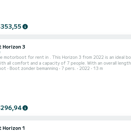
$353,55
t Horizon 3
e
e motorboot for rent in . This Horizon 3 from 2022 is an ideal boat for a v
ith all comfort and a capacity of 7 people. With an overall length
oot
Boot zonder bemanning
7 pers.
2022
13 m
ion on the water in the surroundings of Voor uw comfort heeft Horizon 3 - Premier 20 3 toiletten met douche
aan boord. Het heeft de volgende uitrusting: TV, Buitendouche....
$296,94
t Horizon 1