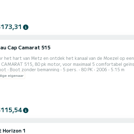
$173,31
au Cap Camarat 515
or het hart van Metz en ontdek het kanaal van de Moezel op ee
MARAT 515, 80 pk motor, voor maximaal 5 comfortabel geïnstalleerde personen. Perfect
oot
Boot zonder bemanning
5 pers.
80 PK
2006
5.15 m
ie- of vriendenuitje... met de mogelijkheid om watersportactiviteiten to
ige eigenaar
$115,54
t Horizon 1