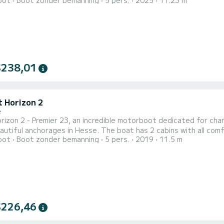
oot
Boot zonder bemanning
5 pers.
2025
11.23 m
t will be your best ally to spend an exceptional vacation on the water in
uitgerust met2 toilets met douche. Het heeft de vo
$238,01
t Horizon 2
e
izon 2 - Premier 23, an incredible motorboot dedicated for char
 Hesse. The boat has 2 cabins with all comfort and a capacity of 5 people. With an overall length of
oot
Boot zonder bemanning
5 pers.
2019
11.5 m
, it will be your best ally to spend an exceptional vacation on the water
heeft Horizon 2 - 
$226,46