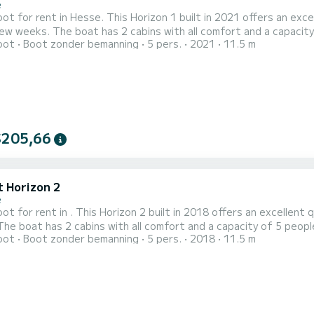
e
t for rent in Hesse. This Horizon 1 built in 2021 offers an excell
and a capacity of 5 people. With an overall length of 12 meters, it will be
oot
Boot zonder bemanning
5 pers.
2021
11.5 m
lly to spend an exceptional vacation on the water in the surroundings of Hesse Voor uw
$205,66
t Horizon 2
e
t for rent in . This Horizon 2 built in 2018 offers an excellent q
oot
Boot zonder bemanning
5 pers.
2018
11.5 m
 an exceptional vacation on the water in the surroundings of Voor uw comfort heeft Horizon 2 - Premier 1
toiletten met douche aan boord. Het heeft de volgende uit...