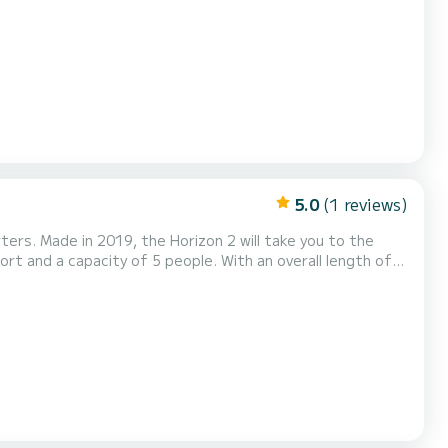
 the surroundings of Hesse Dit Liberty is
lgende uitrusting: TV, Wifi en internet, Buitendouche, A/C, Bluetoo...
5.0
(1 reviews)
ters. Made in 2019, the Horizon 2 will take you to the
 in the surroundings of Hesse Voor uw comfort
Premier 23 2 toiletten met douche aan boord. Het heeft de volgende uitrusting: TV, Buitendou...