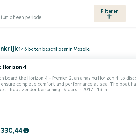
Filteren
atum of een periode
nkrijk
146 boten beschikbaar in Moselle
t Horizon 4
e
n board the Horizon 4 - Premier 2, an amazing Horizon 4 to disc
omplete comfort and performance at sea. The boat has 4 cabins with all comfort and a capacity of 9 people.
oot
Boot zonder bemanning
9 pers.
2017
13 m
overall length of 13 meters, it will be your best ally to spend a
$330,44