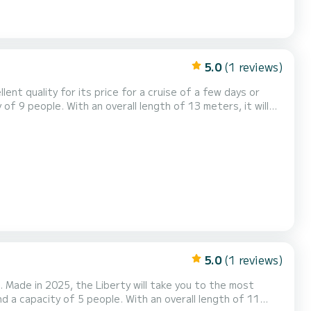
5.0
(1 reviews)
ent quality for its price for a cruise of a few days or
r uw comfort heeft Horizon 4 -
Premier 23 4 toiletten met douche aan boord. Het heeft de volgende uitrusting: TV, Buitendouche. We invi...
5.0
(1 reviews)
. Made in 2025, the Liberty will take you to the most