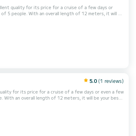
ent quality for its price for a cruise of a few days or
 comfort heeft Horizon 1 -
Premier 55 1 toilet met douche Het heeft de volgende uitrusting: TV, Buitendouche. If you have any quest...
5.0
(1 reviews)
uality for its price for a cruise of a few days or even a few
8 2