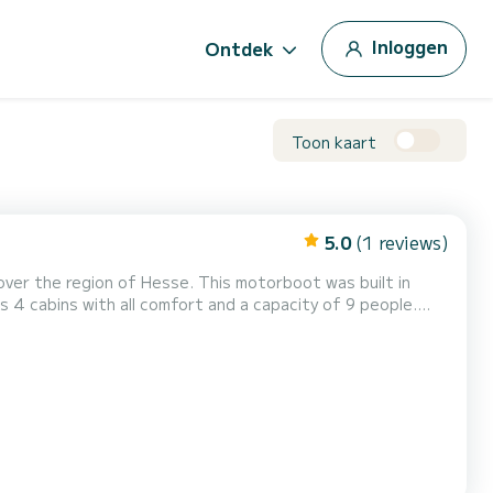
Inloggen
Ontdek
Toon kaart
5.0
(1 reviews)
over the region of Hesse. This motorboot was built in
n exceptional vacation on the water in the surroundings of
Hesse Dit Horizon 4 is uitgerust met4 toilets met douche. Het heeft de volgende uitrusting: TV, Buitendouche. I...