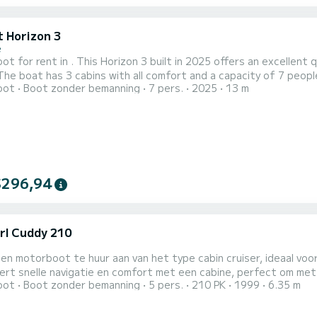
t Horizon 3
e
t for rent in . This Horizon 3 built in 2025 offers an excellent q
oot
Boot zonder bemanning
7 pers.
2025
13 m
 an exceptional vacation on the water in the surroundings of Voor uw comfort heeft Horizon 3 - Premier 2
toiletten met douche aan boord. Het heeft de volgende uit...
$296,94
rl Cuddy 210
een motorboot te huur aan van het type cabin cruiser, ideaal v
t snelle navigatie en comfort met een cabine, perfect om met familie of v
oot
Boot zonder bemanning
5 pers.
210 PK
1999
6.35 m
rmogen: 210 pk (Volvo Penta) - Capaciteit: tot 7 personen - Ca
 boot Uitrusting - Achterdek zonnebed - Comfortabele cockpitstoelen - Zwemtrap - Tafel /
e - Windscherm...