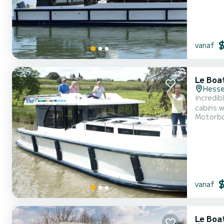
vanaf
Le Boa
Hess
Incredibl
cabins w
Motorb
exceptional vacat
vanaf
Le Boa