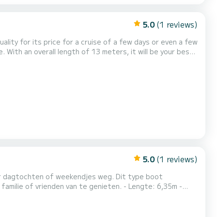
5.0
(1 reviews)
uality for its price for a cruise of a few days or even a few
5 3
5.0
(1 reviews)
oor dagtochten of weekendjes weg. Dit type boot
rienden van te genieten. - Lengte: 6,35m -
bine: slaapgelegenheid voor 2 personen - Goed