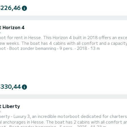
$226,46
t Horizon 4
e
t for rent in Hesse. This Horizon 4 built in 2018 offers an excell
 and a capacity of 9 people. With an overall length of 13 meters, it will
oot
Boot zonder bemanning
9 pers.
2018
13 m
t ally to spend an exceptional vacation on the water in the surroundings of Hesse Voo
$330,44
t Liberty
e
erty - Luxury 3, an incredible motorboot dedicated for charters
e boat has 2 cabins with all comfort and a capacity of 5 people. With an overall length of 11