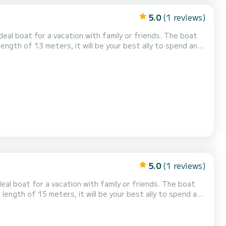
5.0
(1 reviews)
oat for a vacation with family or friends. The boat
length of 13 meters, it will be your best ally to spend an
e you to request a quote directly via the platform, w...
5.0
(1 reviews)
oat for a vacation with family or friends. The boat
 length of 15 meters, it will be your best ally to spend an
ny questions about the boat or the charter cond...