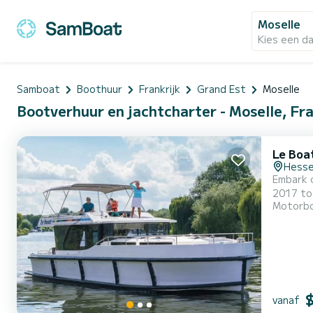
Moselle
Kies een d
Samboat
Boothuur
Frankrijk
Grand Est
Moselle
Bootverhuur en jachtcharter - Moselle, Fra
Le Boa
Hess
Embark o
2017 to ensure c
Motorb
With an 
vanaf