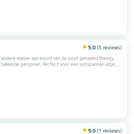
5.0
(5 reviews)
n andere manier aan boord van de boot genaamd Breezy,
 voor een ontspannen uitje,
e te voegen voor meer plezier. Geniet van een
ruime ruimte aan boord met de grote bank achteraan en een tafel voor 5 personen aan de voorkant van de boot. Uitrusting: -...
5.0
(1 reviews)