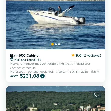
Elan 600 Cabine
5.0
(2 reviews)
Malinska-Dubašnica
Mooie, ruime boot met zonnetafel en ruime hut. Ideaal voor
vrienden en familie
Motorboot
Schipper optioneel
7 pers.
150 PK
2018
6.5 m
$231,08
vanaf