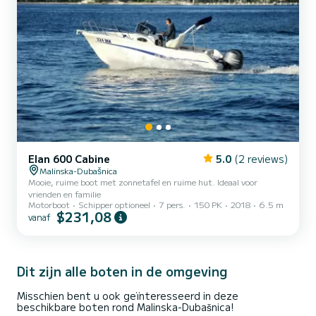
Elan 600 Cabine
5.0
(2 reviews)
Malinska-Dubašnica
Mooie, ruime boot met zonnetafel en ruime hut. Ideaal voor
vrienden en familie
Motorboot
Schipper optioneel
7 pers.
150 PK
2018
6.5 m
$231,08
vanaf
Dit zijn alle boten in de omgeving
Misschien bent u ook geïnteresseerd in deze
beschikbare boten rond Malinska-Dubašnica!