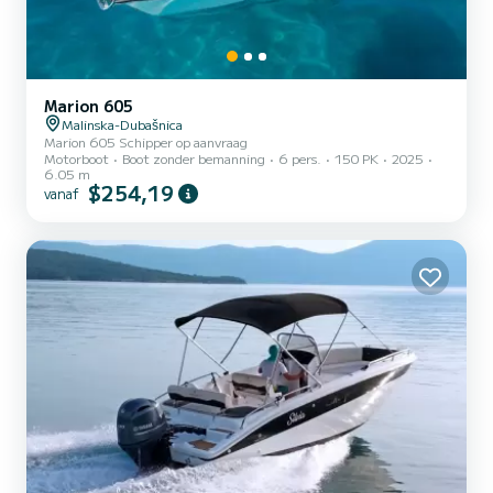
Marion 605
Malinska-Dubašnica
Marion 605 Schipper op aanvraag
Motorboot
Boot zonder bemanning
6 pers.
150 PK
2025
6.05 m
$254,19
vanaf