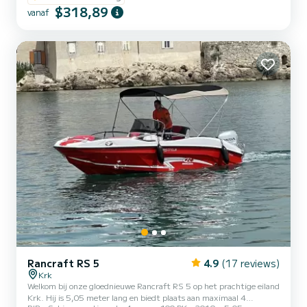
$318,89
vanaf
Rancraft RS 5
4.9
(17 reviews)
Krk
Welkom bij onze gloednieuwe Rancraft RS 5 op het prachtige eiland
Krk. Hij is 5,05 meter lang en biedt plaats aan maximaal 4