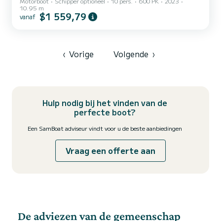
Motorboot
Schipper optioneel
10 pers.
600 PK
2023
van de gerenommeerde Franse scheepswerf Jeanneau, ideaal voor
10.95 m
een minimale huurperiode van 3 dagen en langere verblijven op zee.
$1 559,79
vanaf
Met een totale lengte van 10,45 m en een breedte van 3,34 m
biedt het ruime hutten en een comfortabele salon voor maximaal 6
gasten (tot 10 gasten op dagtochten). Dit maakt het een perfecte
keuze voor gezinnen of kleine groepen die cruisen, ont...
‹
Vorige
Volgende
›
Hulp nodig bij het vinden van de
perfecte boot?
Een SamBoat adviseur vindt voor u de beste aanbiedingen
Vraag een offerte aan
De adviezen van de gemeenschap