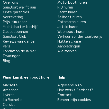
Over ons
Motorboot huren
SamBoat werft aan
RIB huren
Onze garanties
Jacht huren
Verzekering
Zeilboot huren
Prijs-simulator
Catamaran huren
Yachtcharter bedrijf
Jetski huren
Cadeaubonnen
Woonboot huren
SamBoat Club
Verhuur zonder vaarbewijs
Reviews van klanten
Hutten cruise
Pers
Aanbiedingen
Fondation de la Mer
Alle merken
Ervaringen
Blog
Waar kan ik een boot huren
Hulp
Marseille
Algemene hulp
Arcachon
Hoe werkt Samboat?
Hyères
Contact
La Rochelle
Beheer mijn cookies
Corsica