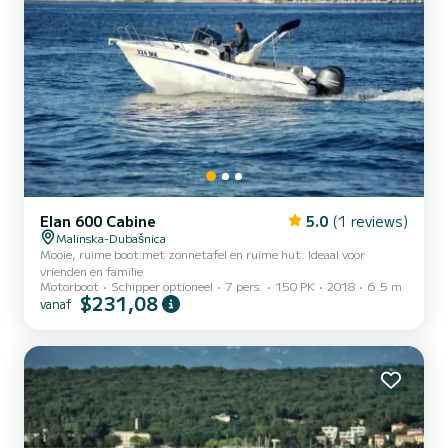
Elan 600 Cabine
5.0
(1 reviews)
Malinska-Dubašnica
Mooie, ruime boot met zonnetafel en ruime hut. Ideaal voor
vrienden en familie
Motorboot
Schipper optioneel
7 pers.
150 PK
2018
6.5 m
$231,08
vanaf