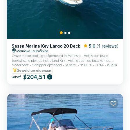
Sessa Marine Key Largo 20 Deck
5.0
(1 reviews)
Malinska-Dubašnica
Onze motorboot ligt afgemeerd in Malinska. Het is een leuke
toeristische plek op het eiland Krk. Het ligt aan de kust van de
Motorboot
Schipper optioneel
9 pers.
150 PK
2014
6.2 m
Adriatische Zee, tegenover Opatija, Rijeka en het eiland Cres -
allemaal tot uw beschikking. Onze Sessa heeft een Yamaha 150 pk
Geweldige eigenaar
motor en een brandstoftank van 200 liter. U bent in 2014 onlangs
$204,51
vanaf
gerenoveerd. Deze boot is pure perfectie voor zowel...lange als
korte ritten. Klaar om nieuwe herinneringen met u te delen. Onder
het dek vindt u een hut met 2 slaapplaatsen. Er...