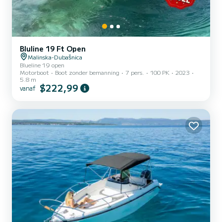
Bluline 19 Ft Open
Malinska-Dubašnica
Blueline 19 open
Motorboot
Boot zonder bemanning
7 pers.
100 PK
2023
5.8 m
$222,99
vanaf