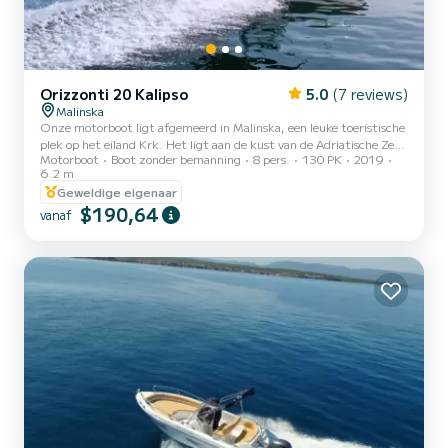
Orizzonti 20 Kalipso
5.0
(7 reviews)
Malinska
Onze motorboot ligt afgemeerd in Malinska, een leuke toeristische
plek op het eiland Krk. Het ligt aan de kust van de Adriatische Zee,
Motorboot
Boot zonder bemanning
8 pers.
130 PK
2019
met uitzicht op Opatija, Rijeka en het eiland Cres - allemaal tot uw
6.2 m
beschikking. Onze Kalipso 20 heeft een nieuwe Yamaha 130 pk
Geweldige eigenaar
motor. Deze boot is pure perfectie voor zowel lange als korte
$190,64
ritten. Klaar om nieuwe herinneringen met u te delen. In totaal is
vanaf
er plaats voor 8 personen. Deze 6,20 meter lange boot maakt al uw
wensen waar. Hij is ook volledig uitge...