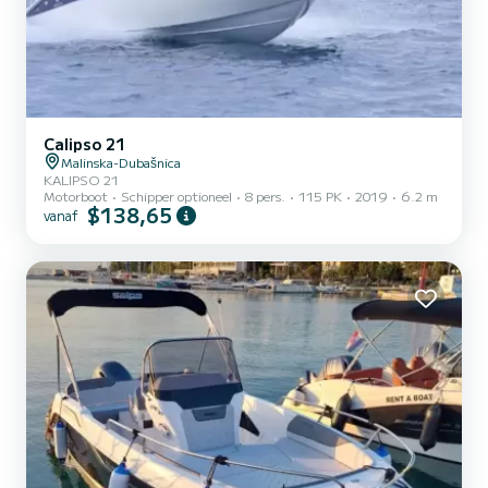
Calipso 21
Malinska-Dubašnica
KALIPSO 21
Motorboot
Schipper optioneel
8 pers.
115 PK
2019
6.2 m
$138,65
vanaf