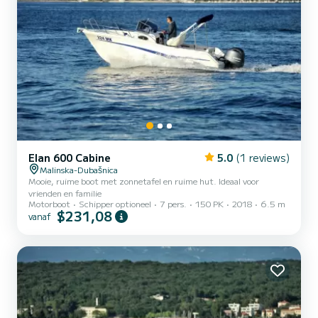
Elan 600 Cabine
5.0
(1 reviews)
Malinska-Dubašnica
Mooie, ruime boot met zonnetafel en ruime hut. Ideaal voor
vrienden en familie
Motorboot
Schipper optioneel
7 pers.
150 PK
2018
6.5 m
$231,08
vanaf