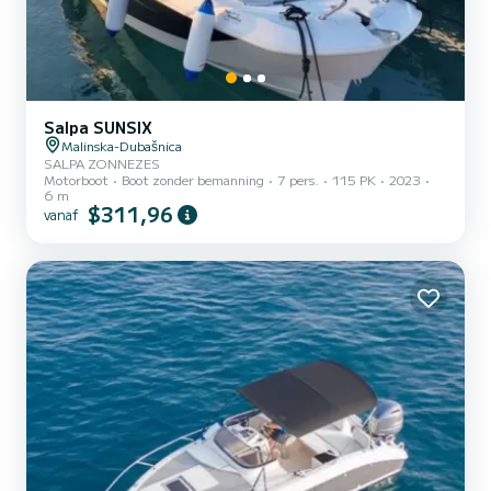
Salpa SUNSIX
Malinska-Dubašnica
SALPA ZONNEZES
Motorboot
Boot zonder bemanning
7 pers.
115 PK
2023
6 m
$311,96
vanaf