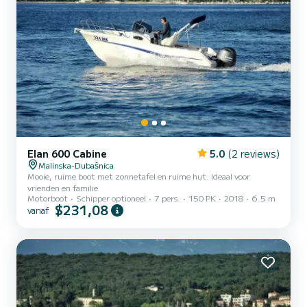
Elan 600 Cabine
5.0
(2 reviews)
Malinska-Dubašnica
Mooie, ruime boot met zonnetafel en ruime hut. Ideaal voor
vrienden en familie
Motorboot
Schipper optioneel
7 pers.
150 PK
2018
6.5 m
$231,08
vanaf