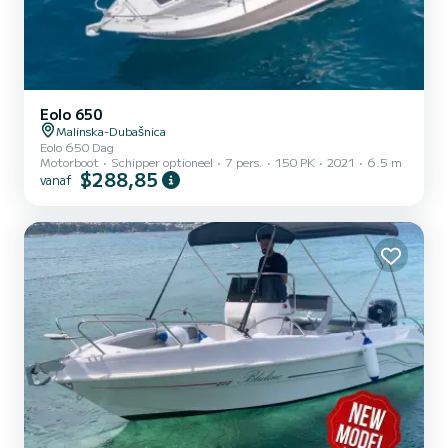
Eolo 650
Malinska-Dubašnica
Eolo 650 Dag
Motorboot
Schipper optioneel
7 pers.
150 PK
2021
6.5 m
$288,85
vanaf