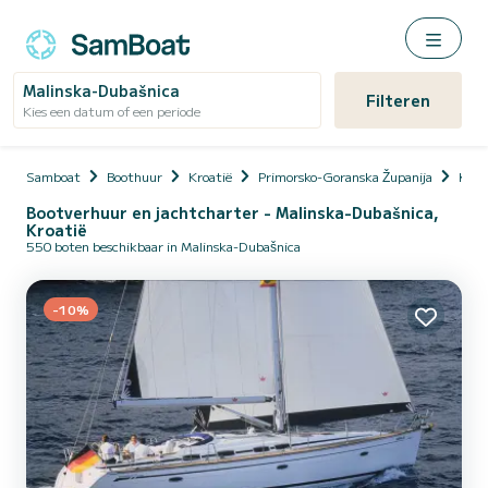
Malinska-Dubašnica
Filteren
Kies een datum of een periode
Samboat
Boothuur
Kroatië
Primorsko-Goranska Županija
Krk (
Bootverhuur en jachtcharter - Malinska-Dubašnica,
Kroatië
550 boten beschikbaar in Malinska-Dubašnica
-10%