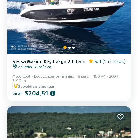
Sessa Marine Key Largo 20 Deck
5.0
(1 reviews)
Malinska-Dubašnica
..
Motorboot
Boot zonder bemanning
8 pers.
150 PK
2009
5.99 m
Geweldige eigenaar
$204,51
vanaf