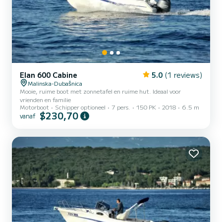
Elan 600 Cabine
5.0
(1 reviews)
Malinska-Dubašnica
Mooie, ruime boot met zonnetafel en ruime hut. Ideaal voor
vrienden en familie
Motorboot
Schipper optioneel
7 pers.
150 PK
2018
6.5 m
$230,70
vanaf