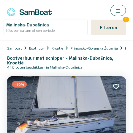
1
Malinska-Dubašnica
Filteren
Kies een datum of een periode
Samboat
Boothuur
Kroatië
Primorsko-Goranska Županija
Krk (
Bootverhuur met schipper - Malinska-Dubašnica,
Kroatië
446 boten beschikbaar in Malinska-Dubašnica
-10%