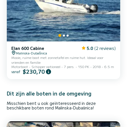
Elan 600 Cabine
5.0
(2 reviews)
Malinska-Dubašnica
Mooie, ruime boot met zonnetafel en ruime hut. Ideaal voor
vrienden en familie
Motorboot
Schipper optioneel
7 pers.
150 PK
2018
6.5 m
$230,70
vanaf
Dit zijn alle boten in de omgeving
Misschien bent u ook geïnteresseerd in deze
beschikbare boten rond Malinska-Dubašnica!