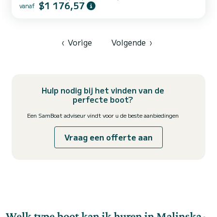
$1 176,57
vanaf
en een comfortabele cabine combineert - perfect voor gezinnen,
stelletjes en groepen die een dag op zee willen genieten met
zwemmen, zonnebaden, verkennen en af en toe ontspannen in de
cabine. De lay-out en uitrusting laten flexibiliteit toe: van
spontane dagtochten tot comfortabele halve dag cruises. De Flyer
‹
Vorige
Volgende
›
9...
Hulp nodig bij het vinden van de
perfecte boot?
Een SamBoat adviseur vindt voor u de beste aanbiedingen
Vraag een offerte aan
Welk type boot kan ik huren in Malinska-