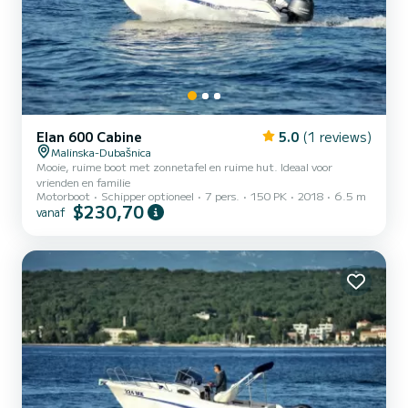
Elan 600 Cabine
5.0
(1 reviews)
Malinska-Dubašnica
Mooie, ruime boot met zonnetafel en ruime hut. Ideaal voor
vrienden en familie
Motorboot
Schipper optioneel
7 pers.
150 PK
2018
6.5 m
$230,70
vanaf