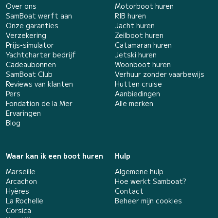
Over ons
Motorboot huren
SamBoat werft aan
RIB huren
Onze garanties
Jacht huren
Verzekering
Zeilboot huren
Prijs-simulator
Catamaran huren
Yachtcharter bedrijf
Jetski huren
Cadeaubonnen
Woonboot huren
SamBoat Club
Verhuur zonder vaarbewijs
Reviews van klanten
Hutten cruise
Pers
Aanbiedingen
Fondation de la Mer
Alle merken
Ervaringen
Blog
Waar kan ik een boot huren
Hulp
Marseille
Algemene hulp
Arcachon
Hoe werkt Samboat?
Hyères
Contact
La Rochelle
Beheer mijn cookies
Corsica