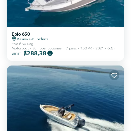
Eolo 650
Malinska-Dubašnica
Eolo 650 Dag
Motorboot
Schipper optioneel
7 pers.
150 PK
2021
6.5 m
$288,38
vanaf