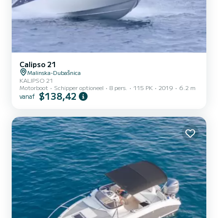
Calipso 21
Malinska-Dubašnica
KALIPSO 21
Motorboot
Schipper optioneel
8 pers.
115 PK
2019
6.2 m
$138,42
vanaf