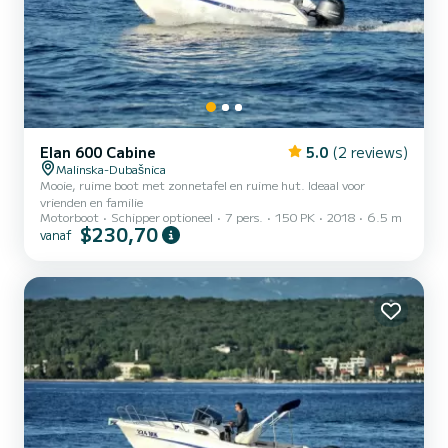
Elan 600 Cabine
5.0
(2 reviews)
Malinska-Dubašnica
Mooie, ruime boot met zonnetafel en ruime hut. Ideaal voor
vrienden en familie
Motorboot
Schipper optioneel
7 pers.
150 PK
2018
6.5 m
$230,70
vanaf