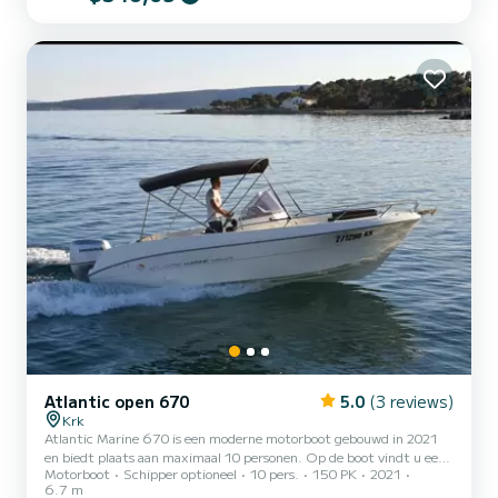
die een geweldige balans biedt tussen vermogen en
brandstofverbruik. Deze mooie boot is te vinden op Krk, het
grootste eiland in Kroatië, gelegen in de noordelijke Adriatische Zee,
in...
Atlantic open 670
5.0
(3 reviews)
Krk
Atlantic Marine 670 is een moderne motorboot gebouwd in 2021
en biedt plaats aan maximaal 10 personen. Op de boot vindt u een
Motorboot
Schipper optioneel
10 pers.
150 PK
2021
Biminitop, zwemtrap, USB-slots, GPS, dieptemeter, douche, radio
6.7 m
met Bluetooth & AUX-connectiviteit en meer. Atlantic Marine 670