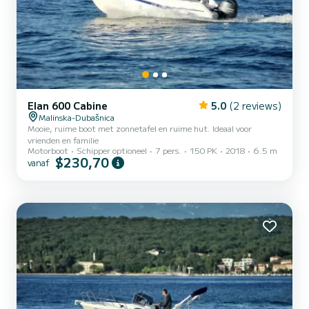
Elan 600 Cabine
5.0
(2 reviews)
Malinska-Dubašnica
Mooie, ruime boot met zonnetafel en ruime hut. Ideaal voor
vrienden en familie
Motorboot
Schipper optioneel
7 pers.
150 PK
2018
6.5 m
$230,70
vanaf