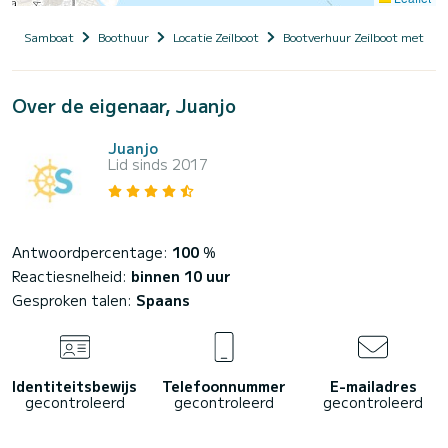
Samboat
Boothuur
Locatie Zeilboot
Bootverhuur Zeilboot met sch
Over de eigenaar, Juanjo
Juanjo
Lid sinds 2017
Antwoordpercentage:
100
%
Reactiesnelheid:
binnen 10 uur
Gesproken talen:
Spaans
Identiteitsbewijs
Telefoonnummer
E-mailadres
gecontroleerd
gecontroleerd
gecontroleerd