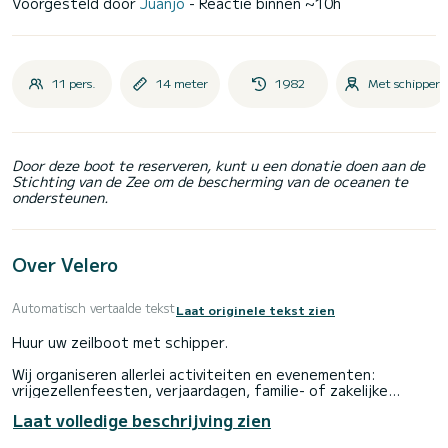
Voorgesteld door
Juanjo
- Reactie binnen ~10h
11 pers.
14 meter
1982
Met schipper
Door deze boot te reserveren, kunt u een donatie doen aan de
Stichting van de Zee om de bescherming van de oceanen te
ondersteunen.
Over Velero
Automatisch vertaalde tekst
Laat originele tekst zien
Huur uw zeilboot met schipper.
Wij organiseren allerlei activiteiten en evenementen:
vrijgezellenfeesten, verjaardagen, familie- of zakelijke
bijeenkomsten, excursies.
Laat volledige beschrijving zien
Ik wacht op je!
br> Vertrek vanaf Malaga en Benalmadena.