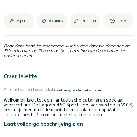
8 pers.
6 cabins
14 meter
2018
Door deze boot te reserveren, kunt u een donatie doen aan de
Stichting van de Zee om de bescherming van de oceanen te
ondersteunen.
Over Islette
Automatisch vertaalde tekst
Laat originele tekst zien
Welkom bij Islette, een fantastische catamaran speciaal
voor verhuur. De Lagoon 450 Sport Top, vervaardigd in 2018,
neemt je mee naar de mooiste ankerplaatsen op Mahé.
De boot heeft 6 comfortabele hutten en een
bootcapaciteit van 10 personen. Met een totale lengte van
Laat volledige beschrijving zien
14 meter en een vermogen van 114 pk zal hij uw beste
bondgenoot zijn voor een buitengewone vakantie op het
water in de omgeving van Mahé