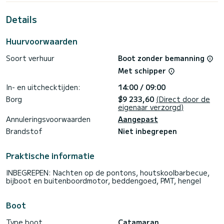
Deze Lagoon 450 Sport Top is uitgerust met 4 toiletten
met douche.
Details
Als u vragen heeft over de boot of de huurvoorwaarden,
kunt u een bericht sturen via het Samboat-platform. Een
SamBoat-adviseur beantwoordt uw vragen en biedt u onze
Huurvoorwaarden
Soort verhuur
Boot zonder bemanning
Met schipper
In- en uitchecktijden:
14:00 / 09:00
Borg
$9 233,60
(Direct door de
eigenaar verzorgd)
Annuleringsvoorwaarden
Aangepast
Brandstof
Niet inbegrepen
Praktische informatie
INBEGREPEN: Nachten op de pontons, houtskoolbarbecue,
bijboot en buitenboordmotor, beddengoed, PMT, hengel
Boot
Type boot
Catamaran