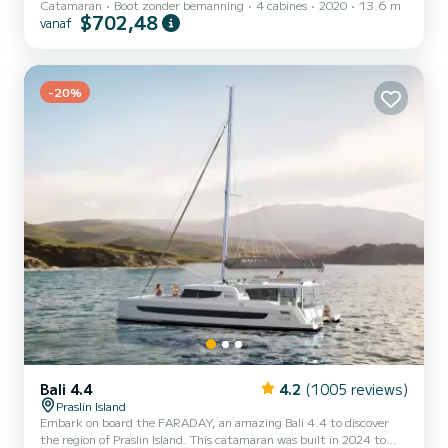
Catamaran
Boot zonder bemanning
4 cabines
2020
13.6 m
mooiste ankerplaatsen op Praslin Island. U gaat een uitzonderlijke
$702,48
vanaf
cruise beleven op deze catamaran van 14 meter. U kunt maximaal
12 passagiers ontvangen tijdens het cruisen en profiteren van de 4
hutten met totaal comfort. Voor uw comfort heeft NERDANEL 4
toiletten met een douche Deze boot is uitgerust met een Full
batten mainsail en een Furling genua. Het heeft de vo...
-20%
Bali 4.4
4.2
(1005 reviews)
Praslin Island
Embark on board the FARADAY, an amazing Bali 4.4 to discover
the region of Praslin Island. This catamaran was built in 2024 to