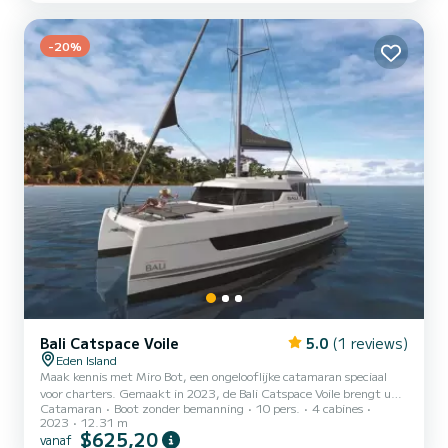
met totaal comfort. Deze Astrea 42 is uitgerust met 4 toiletten
met een douche. Deze boot is uitgerust met...
-20%
Bali Catspace Voile
5.0
(1 reviews)
Eden Island
Maak kennis met Miro Bot, een ongelooflijke catamaran speciaal
voor charters. Gemaakt in 2023, de Bali Catspace Voile brengt u
Catamaran
Boot zonder bemanning
10 pers.
4 cabines
naar de mooiste ankerplaatsen in Eden Island. De boot heeft 4
2023
12.31 m
hutten met totaal comfort en een capaciteit van 10 passagiers.
$625,20
vanaf
Met een totale lengte van 12 meter en 80 pk, zal het uw beste