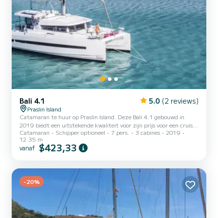
Bali 4.1
5.0
(2 reviews)
Praslin Island
Catamaran te huur op Praslin Island. Deze Bali 4.1 gebouwd in
2019 biedt een uitstekende kwaliteit voor zijn prijs voor een cruise
Catamaran
Schipper optioneel
7 pers.
3 cabines
2019
van een paar dagen of zelfs een paar weken. U gaat een
12.35 m
uitzonderlijke cruise beleven op deze catamaran van 12 meter. U
$423,33
vanaf
kunt maximaal 7 passagiers onderbrengen tijdens het cruisen en
profiteren van de 3 hutten met totaal comfort. Voor uw comfort
heeft ZENA 2 toiletten met een douche Deze boot is uitgerust met
een Full batten mainsail en een Furling genua. Het bes...
-20%