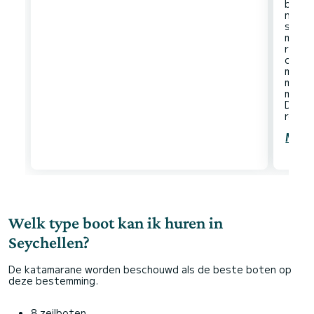
buurt 
noodz
snork
maakt
riffe
catam
monoh
monoh
menin
De Sey
Meer
Welk type boot kan ik huren in
Seychellen?
De katamarane worden beschouwd als de beste boten op
deze bestemming.
8 zeilboten