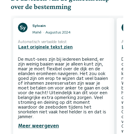
over de bestemming
Sylvain
Mahé
Augustus 2024
Automatisch vertaalde tekst
Automa
Laat originele tekst zien
Laat 
De must-sees zijn bij iedereen bekend, er
De Se
zijn weinig baaien waar je alleen kunt zijn,
overw
maar je moet flexibel over de dijk en de
een p
eilanden eromheen navigeren. Het zou ook
klein
goed zijn om erop te wijzen dat veel baaien
nacht
of inhammen zeereservaten zijn waar je
Wat h
moet betalen om voor anker te gaan en ook
besta
voor de nacht! Uiteindelijk kan dit voor een
het lo
belangrijke extra opmerking zorgen. Veel
ongem
stroming en deining op dit moment
waterl
waardoor de zeebodem tijdens het
steke
snorkelen niet vaak heel helder is en dat is
Ondie
de ri
veel 
Meer weergeven
Onder
weinig