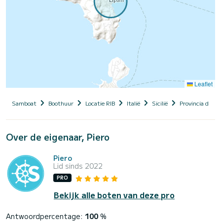
Leaflet
Samboat
Boothuur
Locatie RIB
Italië
Sicilië
Provincia di Me
Over de eigenaar, Piero
Piero
Lid sinds 2022
PRO
Bekijk alle boten van deze pro
Antwoordpercentage:
100
%