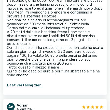
Il secondo giorno dopo 100 metri il motore si è bloccato
dopo mezz'ora che hanno provato loro mi dicono di
riprovare, riparto ed il gommone si riferma di nuovo dopo
100 metri, mi rivengono a prendere e continuano a
provare a sistemare il motore.
Non riparte e chiedo di accompagnarmi col loro
gommone da 300 cv dai miei amici in un'altra isola.
Dormo dai miei amici e l'indomani mi riprendono.
A 20 metri dalla sua banchina ferma il gommone e
discute per avere da me i soldi dei 30 litri di benzina
consumati il primo ed unico giorno dei 3 pagati che ho
potuto usare.
Quindi non solo mi ha creato un danno, non solo ho usato
solo un giorno quindi invece di 390 euro avrei dovuto
pagare 130, ha voluto 60 euro della benzina del primo
giorno perchè dice che venirmi a prendere col suo
gommone gli è costato più di 200 euro.
Tutto questo in mezzo al mare ...
Quindi gli ho dato 60 euro e poi mi ha sbarcato e me ne
sono andato.
Laat vertaling zien
Adrian
August 2025