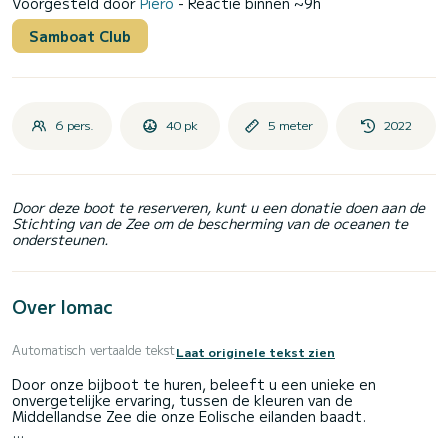
Voorgesteld door
Piero
- Reactie binnen ~9h
Samboat Club
6 pers.
40 pk
5 meter
2022
Door deze boot te reserveren, kunt u een donatie doen aan de
Stichting van de Zee om de bescherming van de oceanen te
ondersteunen.
Over lomac
Automatisch vertaalde tekst
Laat originele tekst zien
Door onze bijboot te huren, beleeft u een unieke en
onvergetelijke ervaring, tussen de kleuren van de
Middellandse Zee die onze Eolische eilanden baadt.
De bijboot is uitgerust met een luifel, douche, Bluetooth-