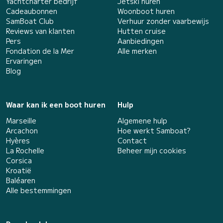
Yachtcharter bedrijf
Jetski huren
Cadeaubonnen
Woonboot huren
SamBoat Club
Verhuur zonder vaarbewijs
Reviews van klanten
Hutten cruise
Pers
Aanbiedingen
Fondation de la Mer
Alle merken
Ervaringen
Blog
Waar kan ik een boot huren
Hulp
Marseille
Algemene hulp
Arcachon
Hoe werkt Samboat?
Hyères
Contact
La Rochelle
Beheer mijn cookies
Corsica
Kroatië
Baléaren
Alle bestemmingen