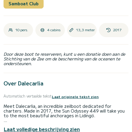
Samboat Club
10 pers.
4 cabins
13,3 meter
2017
Door deze boot te reserveren, kunt u een donatie doen aan de
Stichting van de Zee om de bescherming van de oceanen te
ondersteunen.
Over Dalecarlia
Automatisch vertaalde tekst
Laat originele tekst zien
Meet Dalecarlia, an incredible zeilboot dedicated for
charters. Made in 2017, the Sun Odyssey 449 will take you
to the most beautiful anchorages in Lidingö.
The boat has 4 cabins with total comfort and a capacity of
Laat volledige beschrijving zien
10 passengers. With a total length of 13 meters and 54