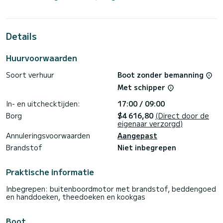
horsepower, it will be your best friend when spending
extraordinary holidays on the waters of Lidingö
Dit Sun Odyssey 449 is uitgerust met2 toilets met douche.
Details
Deze boot is uitgerust met een Full batten mainsail en een
Furling genoa Het heeft de volgende uitrusting: Achterste
Huurvoorwaarden
bereik, Boegschroef, Bluetooth connection, Buitendouche,
Wifi en internet, Automatische piloot, USB aansluiting,
Soort verhuur
Boot zonder bemanning
Elektrische lier.
Met schipper
If you have any questions about the boat or the charter
conditions, you can send a message via the Samboat
In- en uitchecktijden:
17:00 / 09:00
platform. A SamBoat advisor will answer your questions and
Borg
$4 616,80
(Direct door de
eigenaar verzorgd)
Annuleringsvoorwaarden
Aangepast
Brandstof
Niet inbegrepen
Praktische informatie
Inbegrepen: buitenboordmotor met brandstof, beddengoed
en handdoeken, theedoeken en kookgas
Boot