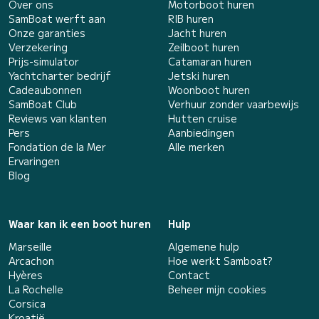
Over ons
Motorboot huren
SamBoat werft aan
RIB huren
Onze garanties
Jacht huren
Verzekering
Zeilboot huren
Prijs-simulator
Catamaran huren
Yachtcharter bedrijf
Jetski huren
Cadeaubonnen
Woonboot huren
SamBoat Club
Verhuur zonder vaarbewijs
Reviews van klanten
Hutten cruise
Pers
Aanbiedingen
Fondation de la Mer
Alle merken
Ervaringen
Blog
Waar kan ik een boot huren
Hulp
Marseille
Algemene hulp
Arcachon
Hoe werkt Samboat?
Hyères
Contact
La Rochelle
Beheer mijn cookies
Corsica
Kroatië