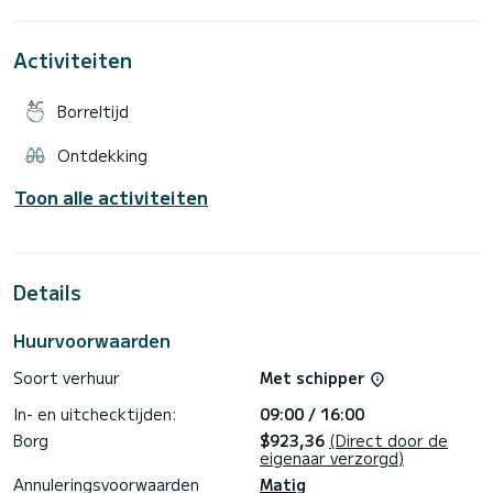
(zuid Martinique)
- Mogelijkheid tot halve dagtochten (12u-17u)
Activiteiten
- Kennismaking met zeilen (mogelijkheid om de manoeuvres
uit te voeren)
Borreltijd
- Maaltijden en drankjes niet inbegrepen (op aanvraag)
Ontdekking
- Niet-roken boot
Toon alle activiteiten
- Verplichte schipper
Details
Huurvoorwaarden
Soort verhuur
Met schipper
In- en uitchecktijden:
09:00 / 16:00
Borg
$923,36
(Direct door de
eigenaar verzorgd)
Annuleringsvoorwaarden
Matig