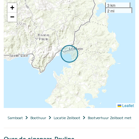
3 km
+
2 mi
−
Leaflet
Samboat
Boothuur
Locatie Zeilboot
Bootverhuur Zeilboot met sch
Over de eigenaar, Pauline