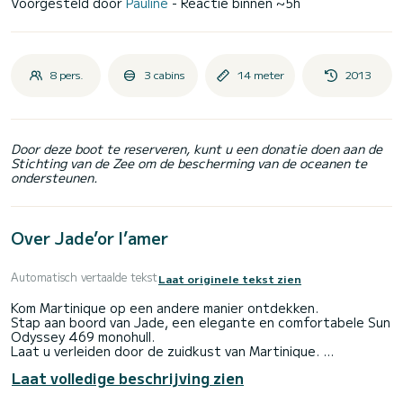
Voorgesteld door
Pauline
- Reactie binnen ~5h
8 pers.
3 cabins
14 meter
2013
Door deze boot te reserveren, kunt u een donatie doen aan de
Stichting van de Zee om de bescherming van de oceanen te
ondersteunen.
Over Jade’or l’amer
Automatisch vertaalde tekst
Laat originele tekst zien
Kom Martinique op een andere manier ontdekken.
Stap aan boord van Jade, een elegante en comfortabele Sun
Odyssey 469 monohull.
Laat u verleiden door de zuidkust van Martinique.
Ik help u graag bij het organiseren van uw dag.
Laat volledige beschrijving zien
- Dagtochten (9u-16u) vertrek vanuit de haven van Le Marin