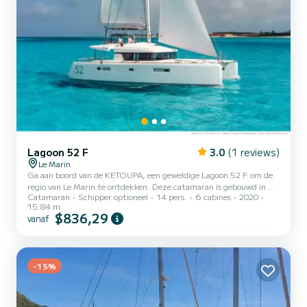
Lagoon 52 F
3.0
(1 reviews)
Le Marin
Ga aan boord van de KETOUPA, een geweldige Lagoon 52 F om de
regio van Le Marin te ontdekken. Deze catamaran is gebouwd in
Catamaran
Schipper optioneel
14 pers.
6 cabines
2020
2020 om volledig comfort en prestaties op zee te garanderen. U
15.84 m
gaat een uitzonderlijke cruise beleven op deze catamaran van 16
$836,29
vanaf
meter. U kunt maximaal 14 passagiers ontvangen tijdens het
cruisen en profiteren van de 6 hutten met totaal comfort. Voor uw
comfort heeft KETOUPA 6 toiletten met een douche Deze boot is
uitgerust met een Full batten mainsail en een Furling genu...
-15%