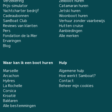
Verzekering
Zeilboot huren
Prijs-simulator
Catamaran huren
Yachtcharter bedrijf
Jetski huren
Cadeaubonnen
Woonboot huren
SamBoat Club
Verhuur zonder vaarbewijs
Reviews van klanten
Hutten cruise
Pers
Aanbiedingen
Fondation de la Mer
Alle merken
Ervaringen
Blog
Waar kan ik een boot huren
Hulp
Marseille
Algemene hulp
Arcachon
Hoe werkt Samboat?
Hyères
Contact
La Rochelle
Beheer mijn cookies
Corsica
Kroatië
Baléaren
Alle bestemmingen