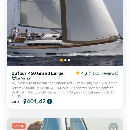
Dufour 460 Grand Large
4.2
(1005 reviews)
Le Marin
Wij bieden te huur aan een Dufour 460 Grand Large van 2020 met
vertrek vanuit Le Marin. ALBATROSS is een zeilboot die perfect
Zeilboot
Boot zonder bemanning
12 pers.
5 cabines
2020
geschikt is voor alle verhuur. Deze zeilboot is zeer aangenaam om
14.15 m
te besturen voor een cruise van een week of langer. U gaat een
$401,42
vanaf
uitzonderlijke cruise beleven op deze zeilboot van 14 meter. U kunt
maximaal 12 passagiers onderbrengen tijdens het cruisen en
profiteren van de 5 hutten met totaal comfort. Deze Dufour 460
Grand Large is uitgerust met 3 toiletten met een douc...
-15%