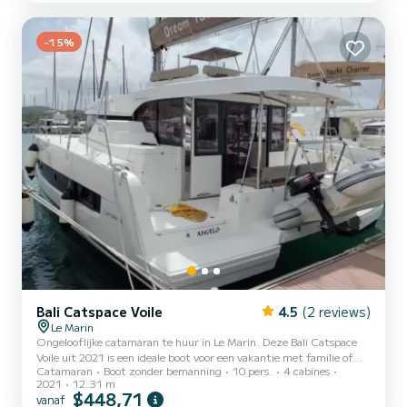
uitgerust met een Full batten mainsail en een Furling genua. Het
beschikt over de volgende uitrusting: Automatische...
-15%
Bali Catspace Voile
4.5
(2 reviews)
Le Marin
Ongelooflijke catamaran te huur in Le Marin. Deze Bali Catspace
Voile uit 2021 is een ideale boot voor een vakantie met familie of
Catamaran
Boot zonder bemanning
10 pers.
4 cabines
vrienden. De boot heeft 4 hutten met totaal comfort en een
2021
12.31 m
capaciteit van 12 passagiers. Met een totale lengte van 12 meter
$448,71
vanaf
en 60 pk, zal het uw beste vriend zijn bij het doorbrengen van