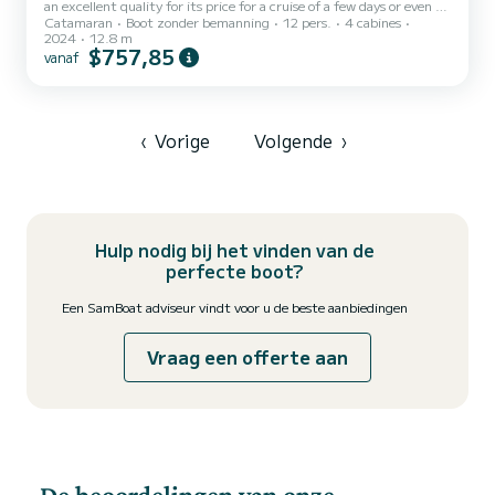
an excellent quality for its price for a cruise of a few days or even a
Catamaran
Boot zonder bemanning
12 pers.
4 cabines
few weeks. The catamaran is 13 meters in length with 114
2024
12.8 m
horsepower. The 4 cabins can accommodate 12 passengers when
$757,85
vanaf
cruising. Voor uw comfort heeft Hanselli 4 toiletten met douche
aan boord. Deze boot is uitgerust met een Full batten mainsail en
een Furling genoa Het heeft de volgende uitrusting: Automatische
piloot, Buitenluidsprekers, Watermaker, A...
‹
Vorige
Volgende
›
Hulp nodig bij het vinden van de
perfecte boot?
Een SamBoat adviseur vindt voor u de beste aanbiedingen
Vraag een offerte aan
De beoordelingen van onze