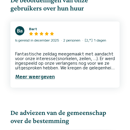
gebruikers over hun huur
Bart
Is gereisd in december 2025
2 personen
[2,*] 1 dagen
Fantastische zeildag meegemaakt met aandacht
voor onze interesse(snorkelen, zeilen, …). Er werd
ingespeeld op onze verlangens nog voor we ze
uitgesproken hebben. We kregen de gelegenheid
om ettelijke uren het stuurwiel over te nemen,
Meer weergeven
terwijl Pauline en Ismail de zeilen trimden. Heel
De adviezen van de gemeenschap
over de bestemming