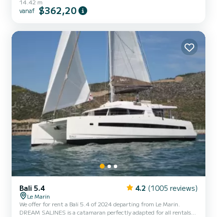
14.42 m
of 13 passengers. With a total length of 14 meters and 80
$362,20
vanaf
horsepower, it will be your best friend when spending extraordinary
holidays on the waters of Le Marin Voor uw comfort heeft GILMITH
4 toiletten met douche aan boord. Deze boot is uitgerust met een
Furling mainsail en een Furling g...
Bali 5.4
4.2
(1005 reviews)
Le Marin
We offer for rent a Bali 5.4 of 2024 departing from Le Marin.
DREAM SALINES is a catamaran perfectly adapted for all rentals.