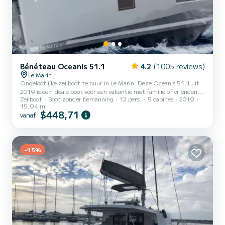
Bénéteau Oceanis 51.1
4.2
(1005 reviews)
Le Marin
Ongelooflijke zeilboot te huur in Le Marin. Deze Oceanis 51.1 uit
2019 is een ideale boot voor een vakantie met familie of vrienden.
Zeilboot
Boot zonder bemanning
12 pers.
5 cabines
2019
De zeilboot is 16 meter lang met 110 pk. De 5 hutten bieden
15.94 m
plaats aan 13 passagiers tijdens het cruisen. Voor uw comfort heeft
$448,71
vanaf
KLIMT 3 toiletten met een douche Het heeft de volgende
apparatuur: Automatische piloot, Buitenboordmotor, Luidsprekers,
Dekdouche, Watermaker. Als u vragen heeft over de boot of de
chartervoorwaarden, kunt u een bericht sturen via he...
-15%