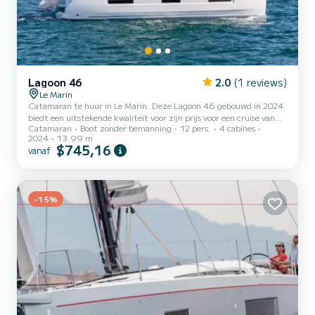
Lagoon 46
2.0
(1 reviews)
Le Marin
Catamaran te huur in Le Marin. Deze Lagoon 46 gebouwd in 2024
biedt een uitstekende kwaliteit voor zijn prijs voor een cruise van
Catamaran
Boot zonder bemanning
12 pers.
4 cabines
een paar dagen of zelfs een paar weken. De boot heeft 4 hutten
2024
13.99 m
met totaal comfort en een capaciteit van 12 passagiers. Met een
$745,16
vanaf
totale lengte van 14 meter en 114 pk, zal het uw beste vriend zijn
bij het doorbrengen van buitengewone vakanties op de wateren van
Le Marin Deze Lagoon 46 is uitgerust met 4 toiletten met een
douche. Deze boot is uitgerust met een Volled...
-15%