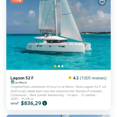
-15%
Lagoon 52 F
4.2
(1005 reviews)
Le Marin
Ongelooflijke catamaran te huur in Le Marin. Deze Lagoon 52 F uit
2020 is een ideale boot voor een vakantie met familie of vrienden.
Catamaran
Boot zonder bemanning
14 pers.
6 cabines
De catamaran is 16 meter lang met 160 pk. De 6 hutten bieden
2020
15.84 m
plaats aan 14 passagiers tijdens het cruisen. Voor uw comfort heeft
$836,29
vanaf
SHAMA 6 toiletten met een douche Deze boot is uitgerust met
een Full batten mainsail en een Furling genua. Het beschikt over de
volgende uitrusting: Automatische piloot, Luidsprekers, USB-