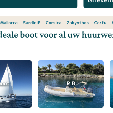
Mallorca
Sardinië
Corsica
Zakynthos
Corfu
deale boot voor al uw huurw
boot
RIB