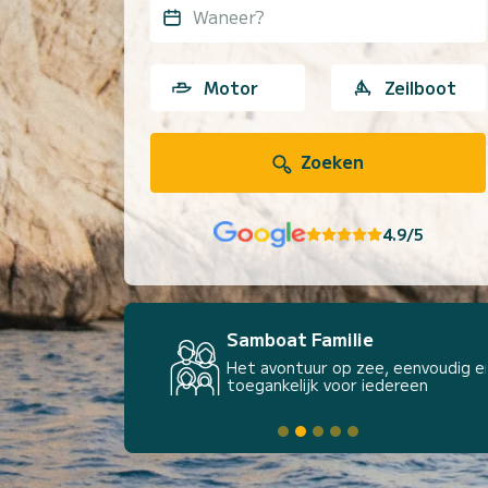
Waneer?
Motor
Zeilboot
Zoeken
4.9/5
Samboat Familie
Het avontuur op zee, eenvoudig en
toegankelijk voor iedereen