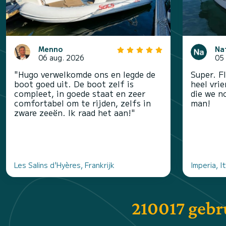
Menno
Na
06 aug. 2026
05
"Hugo verwelkomde ons en legde de
Super. F
boot goed uit. De boot zelf is
heel vrie
compleet, in goede staat en zeer
die we n
comfortabel om te rijden, zelfs in
man!
zware zeeën. Ik raad het aan!"
Les Salins d'Hyères, Frankrijk
Imperia, It
210017 gebr