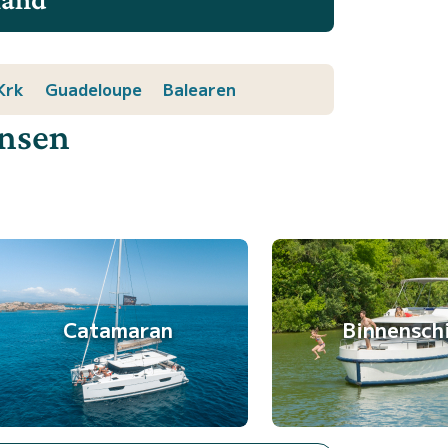
Krk
Guadeloupe
Balearen
ensen
Catamaran
Binnensch