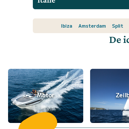
Ibiza
Amsterdam
Split
De i
Motor
Zeil