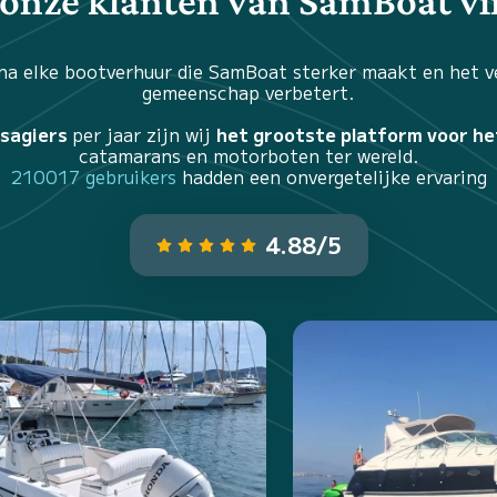
onze klanten van SamBoat v
na elke bootverhuur die SamBoat sterker maakt en het 
gemeenschap verbetert.
ssagiers
per jaar zijn wij
het grootste platform voor he
catamarans en motorboten ter wereld.
210017 gebruikers
hadden een onvergetelijke ervaring
4.88/5