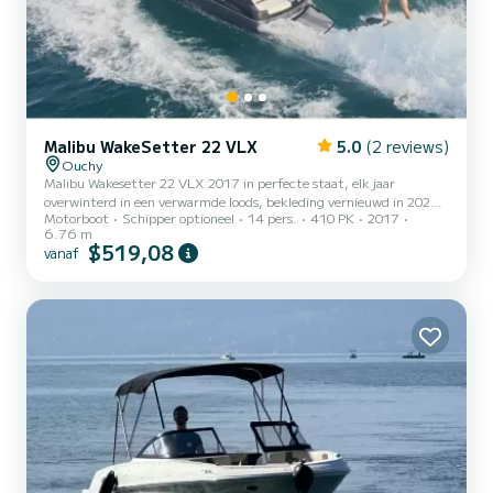
Malibu WakeSetter 22 VLX
5.0
(2 reviews)
Ouchy
Malibu Wakesetter 22 VLX 2017 in perfecte staat, elk jaar
overwinterd in een verwarmde loods, bekleding vernieuwd in 2024.
Motorboot
Schipper optioneel
14 pers.
410 PK
2017
Beschikbaar met of zonder schipper vanuit Vevey (Pichette-Est) of
6.76 m
Lausanne. Motor Indmar 6.2L - 410 pk Surf Gate + Power Wedge
$519,08
vanaf
II (instelbare en perfecte golf) Ballastsysteem voor, achter +
vetzakken Sportief dashboard met 4-assige draaiknop
Geïntegreerde snelheids-GPS Premium geluidssysteem met 8
luidsprekers + subwoofer + Wet Sounds tower speakers
Onderwaterverlichting B...