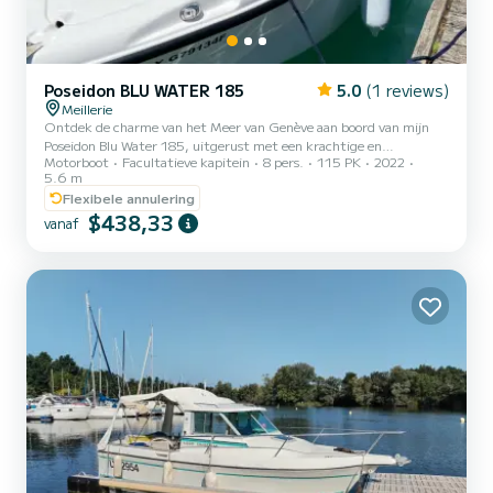
Poseidon BLU WATER 185
5.0
(1 reviews)
Meillerie
Ontdek de charme van het Meer van Genève aan boord van mijn
Poseidon Blu Water 185, uitgerust met een krachtige en
Motorboot
Facultatieve kapitein
8 pers.
115 PK
2022
betrouwbare Tohatsu 115 pk motor, ideaal om ten volle te genieten
5.6 m
van een uitje in alle veiligheid. Capaciteit: tot 8 personen
Flexibele annulering
comfortabel geïnstalleerd. Uitrusting aan boord: Zonnetent om in
$438,33
de schaduw te varen Zonnedek vooraan om te ontspannen
vanaf
Zwemtrap voor gemakkelijk zwemmen Opbergruimte voor uw
spullen Compleet veiligheidsmateriaal De haven van Meillerie is een
perfect vertre...