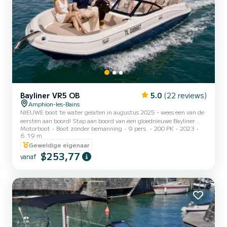
Bayliner VR5 OB
5.0
(22 reviews)
Amphion-les-Bains
NIEUWE boot te water gelaten in augustus 2025 - wees een van de
eersten aan boord! Stap aan boord van een gloednieuwe Bayliner
Motorboot
Boot zonder bemanning
9 pers.
200 PK
2023
VR5, geleverd in zijn volledig uitgeruste configuratie, om het Meer
6.19 m
van Genève onder de beste omstandigheden te ervaren.
Geweldige eigenaar
Topcomfort, prestaties van de Mercury 200pk, premium
$253,77
uitrusting: alles is aanwezig voor een perfecte dag met familie of
vanaf
vrienden. ━━━━━━━━━━━━━━━━━━ WAAROM DEZE BOOT?
━━━━━━━━━━━━━━━━━━ • Nieuwe boot 2025 - onberispelijke
bekleding, motor, elektronic...