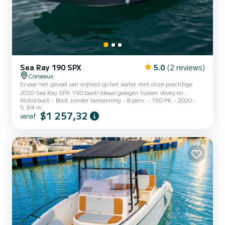
Sea Ray 190 SPX
5.0
(2 reviews)
Corseaux
Ervaar het gevoel van vrijheid op het water met onze prachtige
2020 Sea Ray SPX 190 boot! Ideaal gelegen tussen Vevey en
Motorboot
Boot zonder bemanning
8 pers.
150 PK
2020
Lausanne, wacht onze boot op u in de haven van Pichette, een
5.94 m
gemakkelijk bereikbare plaats met een parkeerplaats voor uw auto
$1 257,32
vanaf
voor de dag. BOOTEIGENSCHAPPEN: - Model: Sea Ray SPX 190
(2020) - Capaciteit: maximaal 8 personen - Motor: Mercury 150
pk, krachtig en betrouwbaar - Uitrusting: audiosysteem met
Bluetooth en 8 luidsprekers voor een meeslepende muzikale
ervaring. Watersk...