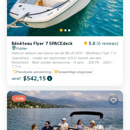
Bénéteau Flyer 7 SPACEdeck
5.0
(6 reviews)
Publier
Hallo en welkom aan boord van de BELACATH - Bénéteau Flyer 7.0
SpaceDeck - model van september 2023! Geniet van een
Motorboot
Boot zonder bemanning
9 pers.
200 PK
2023
uitzonderlijke dag op het meer aan boord van deze ruime,
7.2 m
comfortabele en perfect uitgeruste boot voor uw uitstapjes met
Flexibele annulering
Geweldige eigenaar
vrienden of familie. Vertrek mogelijk vanuit de havens van Thonon-
$542,15
les-Bains en Évian (extra kosten). Kenmerken en uitrusting: -
vanaf
Krachtige en betrouwbare Mercury 200 pk motor - Skimast voor al
uw watersporten - Inclusief paddle - Opblaasbare boei en
wakeboard besch...
-10%