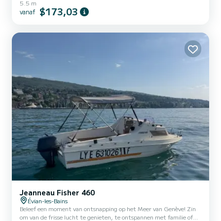
5.5 m
Ideaal voor uitstapjes met familie, vrienden of om watersporten te
$173,03
vanaf
beoefenen, biedt het u comfort en plezier. Zijn MerCruiser 3.0 LX-
motor biedt betrouwbare prestaties en soepel varen, waardoor
veiligheid en gemoedsrust tijdens uw avontuur gegarandeerd zijn.
Of u nu de oevers van het meer wilt verkennen, wilt...
Jeanneau Fisher 460
Évian-les-Bains
Beleef een moment van ontsnapping op het Meer van Genève! Zin
om van de frisse lucht te genieten, te ontspannen met familie of