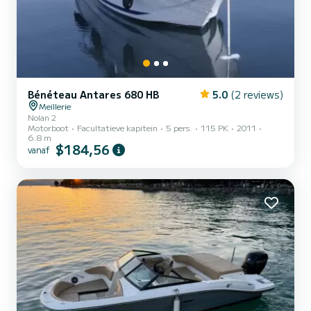
Bénéteau Antares 680 HB
5.0
(2 reviews)
Meillerie
Nolan 2
Motorboot
Facultatieve kapitein
5 pers.
115 PK
2011
6.8 m
$184,56
vanaf