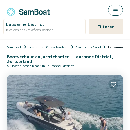
Lausanne District
Filteren
Kies een datum of een periode
Samboat
Boothuur
Zwitserland
Canton de Vaud
Lausanne Dist
Bootverhuur en jachtcharter - Lausanne District,
Zwitserland
52 boten beschikbaar in Lausanne District