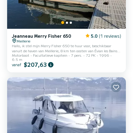
Jeanneau Merry Fisher 650
5.0
(1 reviews)
Meillerie
Hallo, ik stel mijn Merry Fisher 650 te huur voor, beschikbaar
vanuit de haven van Meillerie, 8 km ten oosten van Évian les Bains
Motorboot
Facultatieve kapitein
7 pers.
72 PK
1996
aan het Meer van Genève. Ik zal u graag vergezellen voor een tocht
6.5 m
over het Bovenmeer terwijl we een drankje drinken rond de tafel en
$207,63
vanaf
uitleg geven over de geschiedenis van Chablais. Het is een boot die
in 1996 is gebouwd en in zeer goede staat verkeert, omdat hij
meerdere keren is gerenoveerd, met een Yanmar inboard
dieselmotor van 72 pk. Het kan in totaal tot 7 pers...