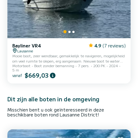
Bayliner VR4
4.9
(7 reviews)
Lausanne
Mooie boot, zeer wendbaar, gemakkelijk te navigeren, mogelijkheid
om veel ruimte te slepen, erg aangenaam. Nieuwe boot te water
Motorboot
Boot zonder bemanning
7 pers.
200 PK
2024
gelaten in augustus 2024, radio mp3. Privéparkeerplaats
5 m
beschikbaar op aanvraag
$669,03
vanaf
Dit zijn alle boten in de omgeving
Misschien bent u ook geïnteresseerd in deze
beschikbare boten rond Lausanne District!