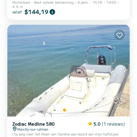
Motorboot
Boot zonder bemanning
4 pers.
15 PK
1995
vrienden, of zelfs te vissen in een uitzonderlijke omgeving? Deze
4.6 m
zomer, ga het water op met mijn boot die aangemeerd ligt in de
$144,19
vanaf
haven van Évian-les-Bains. Of u nu nieuwsgierige vakantiegangers
bent of lokale liefhebbers van het meer, wij verwelkomen u voor een
of meerdere onvergetelijke uitstapjes op de wateren van het Meer
van Genève. Of het nu voor een dag, een wee...
Zodiac Medline 580
5.0
(1 reviews)
Maxilly-sur-Léman
Op weg naar het Meer van Genève aan boord van mijn halfstijve