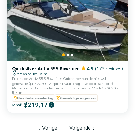
Quicksilver Activ 555 Bowrider
4.9
(173 reviews)
Amphion-les-Bains
Prachtige Activ 555 Bow rider Quicksilver van de nieuwste
generatie (jaar 2020). Verplicht vaarbewijs. De boot kan tot 6
Motorboot
Boot zonder bemanning
6 pers.
115 PK
2020
personen vervoeren. Hij is uitgerust met een krachtige 115 pk
5.4 m
Mercury motor. Deze motor combineert sportplezier met een zeer
Flexibele annulering
Geweldige eigenaar
laag brandstofverbruik. Met zijn compacte formaat en zeer
$219,17
wendbaarheid dankzij de hydraulische stuurbekrachtiging, zorgt
vanaf
hij voor gemakkelijke navigatie en manoeuvres. Hij is ook zeer veilig
voor gezinnen met zijn hoge relingen. Reddingsvesten voor kind...
‹
Vorige
Volgende
›