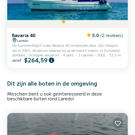
Bavaria 40
5.0
(2 reviews)
Laredo
De SummerNight is een Bavaria 40 ontworpen door J&J Designs
die in 2001, de datum waarop hij op de markt kwam, in Duitsland
Zeilboot
Schipper verplicht
4 pers.
3 cabines
2002
12.5 m
werd verkozen tot “Boot van het Jaar”. Er is veel vraag naar deze
$264,59
vanaf
zeilboot, als u dat wilt. Als u geïnteresseerd bent in huren, doe dit
dan vooraf. We zijn blij u aan boord te hebben!! Deze zeilboot is
12,50 meter lang en bereikt vanwege zijn technische kenmerken
het hoogste niveau in zijn segment, waardoor een uitzonderlijke
waterlijnlengte mogelijk is die de snelheid en...
Dit zijn alle boten in de omgeving
Misschien bent u ook geïnteresseerd in deze
beschikbare boten rond Laredo!