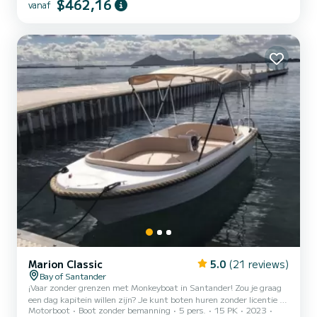
$462,16
vanaf
Marion Classic
5.0
(21 reviews)
Bay of Santander
¡Vaar zonder grenzen met Monkeyboat in Santander! Zou je graag
een dag kapitein willen zijn? Je kunt boten huren zonder licentie en
Motorboot
Boot zonder bemanning
5 pers.
15 PK
2023
op eigen gelegenheid de prachtige baai van Santander verkennen.