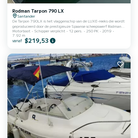
Rodman Tarpon 790 LX
Santander
De Tarpon 790LX is het vlaggenschip van de LUXE-reeks die wordt
geproduceerd door de prestigieuze Spaanse scheepswerf Rodman.
Motorboot
Schipper verplicht
12 pers.
250 PK
2019
Een vaartuig ontworpen om het plezier van het varen te vergroten.
7.92 m
Haar diepe V-romp, een breedte van meer dan 3 meter en de grote
$219,53
vanaf
hoeveelheid uitrusting maken het het optimale vaartuig om van de
zee te genieten onder alle omstandigheden. Haar lage
brandstofverbruik maakt een meer sportief en leuk gebruik
mogelijk voor jongere en veeleisende gebruikers. Uitgerust met
twee...