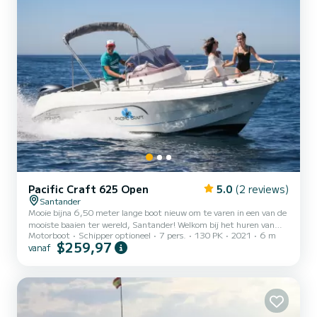
Pacific Craft 625 Open
5.0
(2 reviews)
Santander
Mooie bijna 6,50 meter lange boot nieuw om te varen in een van de
mooiste baaien ter wereld, Santander! Welkom bij het huren van
Motorboot
Schipper optioneel
7 pers.
130 PK
2021
6 m
onze boot in Santander voor 7 personen. Mooie gloednieuwe boot
$259,97
vanaf
met bimini, zonnedek, matrassen, koelkast met ijs, radio-CD met
USB. Zwemtrap, zwemplateaus... Elektrisch ankerlier, boogtafel,
Vereiste licentie: Vaarbewijs Als je op zoek bent naar een
comfortabele en rustige ervaring, dan ben je hier aan het juiste
adres. Met een capaciteit voor 7 personen, zuinige...