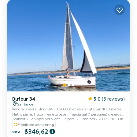
Dufour 34
5.0
(3 reviews)
Santander
Kendra is een Dufour 34 uit 2003 met een lengte van 10,3 meter.
Het is perfect voor kleine groepen (maximaal 7 personen) die erover
Zeilboot
Schipper verplicht
7 pers.
3 cabines
2003
10.3 m
denken om van een dag rustig zeilen naar een moment van
adrenaline tijdens het racen te gaan. Het heeft 3 hutten, een
Flexibele annulering
badkamer en een uitgeruste keuken, evenals alles wat nodig is voor
$346,62
vanaf
kustnavigatie. Met Kendra kunt u genieten van de baai van