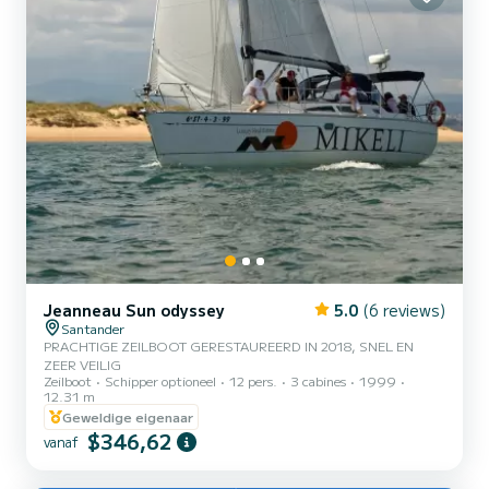
NIREUS h...
Jeanneau Sun odyssey
5.0
(6 reviews)
Santander
PRACHTIGE ZEILBOOT GERESTAUREERD IN 2018, SNEL EN
ZEER VEILIG
Zeilboot
Schipper optioneel
12 pers.
3 cabines
1999
12.31 m
Geweldige eigenaar
$346,62
vanaf