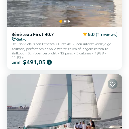
Bénéteau First 40.7
5.0
(1 reviews)
Getxo
De Uso Vuela is een Beneteau-First 40.7, een uiterst veelzijdige
zeilboot, perfect om op volle zee te zeilen of langere reizen te
Zeilboot
Schipper verplicht
12 pers.
3 cabines
1998
maken. De First 40.7 heeft drie hutten, allemaal met hangende
11.92 m
kluisjes en voldoende planken. De voorkajuit heeft een eigen ingang
$491,05
vanaf
en wordt geventileerd met een groot luik. Ook de twee
achterkajuiten beschikken over voldoende ventilatie en grote
stapelbedden die in twee delen zijn geproduceerd zodat er
zijplanken geplaatst kunnen worden. Het slaapgedeelte is
comforta...